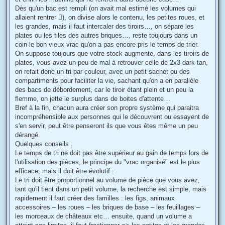
Dès qu'un bac est rempli (on avait mal estimé les volumes qui
allaient rentrer ), on divise alors le contenu, les petites roues, et
les grandes, mais il faut intercaler des tiroirs…, on sépare les
plates ou les tiles des autres briques…, reste toujours dans un
coin le bon vieux vrac qu'on a pas encore pris le temps de trier.
On suppose toujours que votre stock augmente, dans les tiroirs de
plates, vous avez un peu de mal à retrouver celle de 2x3 dark tan,
on refait donc un tri par couleur, avec un petit sachet ou des
compartiments pour faciliter la vie, sachant qu'on a en parallèle
des bacs de débordement, car le tiroir étant plein et un peu la
flemme, on jette le surplus dans de boites d'attente…
Bref à la fin, chacun aura créer son propre système qui paraitra
incompréhensible aux personnes qui le découvrent ou essayent de
s'en servir, peut être penseront ils que vous êtes même un peu
dérangé.
Quelques conseils :
Le temps de tri ne doit pas être supérieur au gain de temps lors de
l'utilisation des pièces, le principe du "vrac organisé" est le plus
efficace, mais il doit être évolutif :
Le tri doit être proportionnel au volume de pièce que vous avez,
tant qu'il tient dans un petit volume, la recherche est simple, mais
rapidement il faut créer des familles : les figs, animaux
accessoires – les roues – les briques de base – les feuillages –
les morceaux de châteaux etc… ensuite, quand un volume a