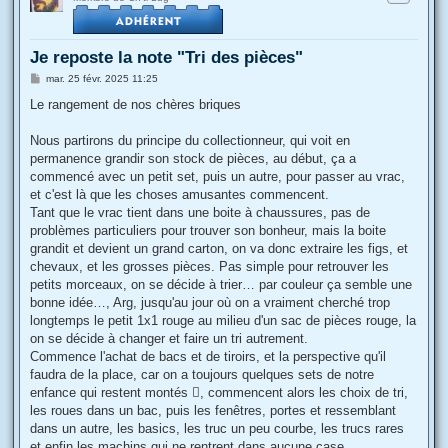
Je reposte la note "Tri des pièces"
M
mar. 25 févr. 2025 11:25
e
s
Le rangement de nos chères briques
s
a
g
Nous partirons du principe du collectionneur, qui voit en
e
permanence grandir son stock de pièces, au début, ça a
commencé avec un petit set, puis un autre, pour passer au vrac,
et c'est là que les choses amusantes commencent.
Tant que le vrac tient dans une boite à chaussures, pas de
problèmes particuliers pour trouver son bonheur, mais la boite
grandit et devient un grand carton, on va donc extraire les figs, et
chevaux, et les grosses pièces. Pas simple pour retrouver les
petits morceaux, on se décide à trier… par couleur ça semble une
bonne idée…, Arg, jusqu'au jour où on a vraiment cherché trop
longtemps le petit 1x1 rouge au milieu d'un sac de pièces rouge, la
on se décide à changer et faire un tri autrement.
Commence l'achat de bacs et de tiroirs, et la perspective qu'il
faudra de la place, car on a toujours quelques sets de notre
enfance qui restent montés , commencent alors les choix de tri,
les roues dans un bac, puis les fenêtres, portes et ressemblant
dans un autre, les basics, les truc un peu courbe, les trucs rares
et enfin les machins qui ne rentrent dans aucune case…