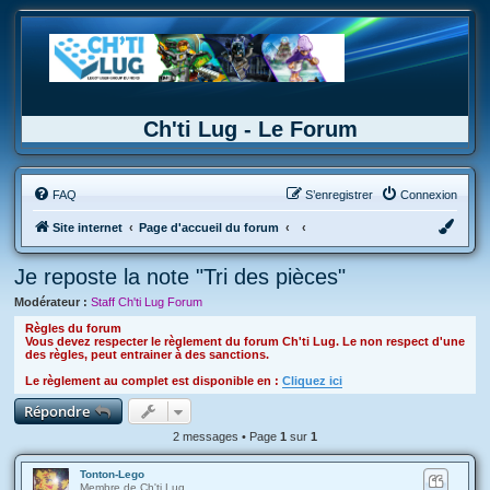
Ch'ti Lug - Le Forum
FAQ
S’enregistrer
Connexion
Site internet
Page d'accueil du forum
Je reposte la note "Tri des pièces"
Modérateur :
Staff Ch'ti Lug Forum
Règles du forum
Vous devez respecter le règlement du forum Ch'ti Lug. Le non respect d'une
des règles, peut entrainer à des sanctions.
Le règlement au complet est disponible en :
Cliquez ici
Répondre
2 messages • Page
1
sur
1
Tonton-Lego
Membre de Ch'ti Lug