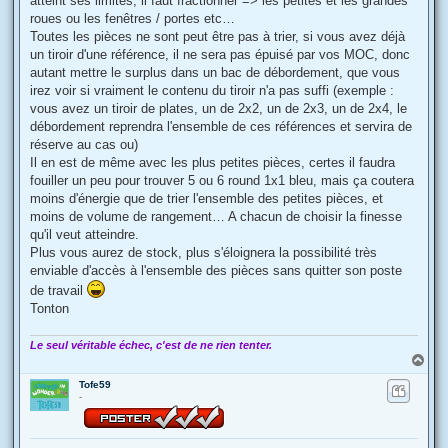
atteint ses limites, il faut fractionner => les petites et les grandes
roues ou les fenêtres / portes etc…
Toutes les pièces ne sont peut être pas à trier, si vous avez déjà
un tiroir d'une référence, il ne sera pas épuisé par vos MOC, donc
autant mettre le surplus dans un bac de débordement, que vous
irez voir si vraiment le contenu du tiroir n'a pas suffi (exemple :
vous avez un tiroir de plates, un de 2x2, un de 2x3, un de 2x4, le
débordement reprendra l'ensemble de ces références et servira de
réserve au cas ou)
Il en est de même avec les plus petites pièces, certes il faudra
fouiller un peu pour trouver 5 ou 6 round 1x1 bleu, mais ça coutera
moins d'énergie que de trier l'ensemble des petites pièces, et
moins de volume de rangement… A chacun de choisir la finesse
qu'il veut atteindre.
Plus vous aurez de stock, plus s'éloignera la possibilité très
enviable d'accès à l'ensemble des pièces sans quitter son poste
de travail
Tonton
Le seul véritable échec, c'est de ne rien tenter.
H
a
Tofe59
u
-
t