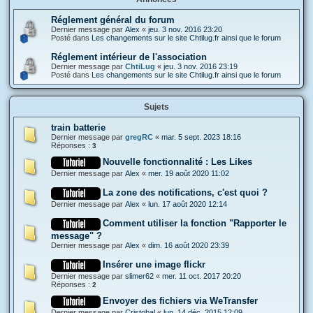
Réglement général du forum
Dernier message par
Alex
«
jeu. 3 nov. 2016 23:20
Posté dans
Les changements sur le site Chtilug.fr ainsi que le forum
Réglement intérieur de l'association
Dernier message par
ChtiLug
«
jeu. 3 nov. 2016 23:19
Posté dans
Les changements sur le site Chtilug.fr ainsi que le forum
Sujets
train batterie
Dernier message par
gregRC
«
mar. 5 sept. 2023 18:16
Réponses :
3
Nouvelle fonctionnalité : Les Likes
Dernier message par
Alex
«
mer. 19 août 2020 11:02
La zone des notifications, c'est quoi ?
Dernier message par
Alex
«
lun. 17 août 2020 12:14
Comment utiliser la fonction "Rapporter le
message" ?
Dernier message par
Alex
«
dim. 16 août 2020 23:39
Insérer une image flickr
Dernier message par
slimer62
«
mer. 11 oct. 2017 20:20
Réponses :
2
Envoyer des fichiers via WeTransfer
Dernier message par
Cristobal
«
lun. 14 déc. 2015 12:09