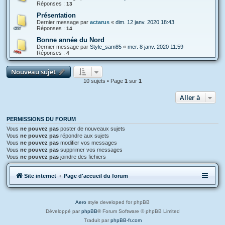
Réponses :
13
Présentation
Dernier message par
actarus
«
dim. 12 janv. 2020 18:43
Réponses :
14
Bonne année du Nord
Dernier message par
Style_sam85
«
mer. 8 janv. 2020 11:59
Réponses :
4
Nouveau sujet
10 sujets • Page
1
sur
1
Aller à
PERMISSIONS DU FORUM
Vous
ne pouvez pas
poster de nouveaux sujets
Vous
ne pouvez pas
répondre aux sujets
Vous
ne pouvez pas
modifier vos messages
Vous
ne pouvez pas
supprimer vos messages
Vous
ne pouvez pas
joindre des fichiers
Site internet
Page d'accueil du forum
Aero
style developed for phpBB
Développé par
phpBB
® Forum Software © phpBB Limited
Traduit par
phpBB-fr.com