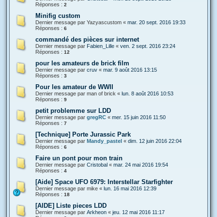
Réponses :
2
Minifig custom
Dernier message par
Yazyascustom
«
mar. 20 sept. 2016 19:33
Réponses :
6
commandé des pièces sur internet
Dernier message par
Fabien_Lille
«
ven. 2 sept. 2016 23:24
Réponses :
12
pour les amateurs de brick film
Dernier message par
cruv
«
mar. 9 août 2016 13:15
Réponses :
3
Pour les amateur de WWII
Dernier message par
man of brick
«
lun. 8 août 2016 10:53
Réponses :
9
petit problemme sur LDD
Dernier message par
gregRC
«
mer. 15 juin 2016 11:50
Réponses :
7
[Technique] Porte Jurassic Park
Dernier message par
Mandy_pastel
«
dim. 12 juin 2016 22:04
Réponses :
6
Faire un pont pour mon train
Dernier message par
Cristobal
«
mar. 24 mai 2016 19:54
Réponses :
4
[Aide] Space UFO 6979: Interstellar Starfighter
Dernier message par
mike
«
lun. 16 mai 2016 12:39
Réponses :
18
[AIDE] Liste pieces LDD
Dernier message par
Arkheon
«
jeu. 12 mai 2016 11:17