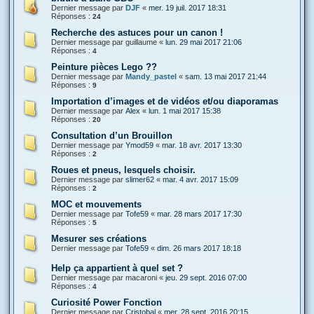
Dernier message par
DJF
«
mer. 19 juil. 2017 18:31
Réponses :
24
Recherche des astuces pour un canon !
Dernier message par
guillaume
«
lun. 29 mai 2017 21:06
Réponses :
4
Peinture pièces Lego ??
Dernier message par
Mandy_pastel
«
sam. 13 mai 2017 21:44
Réponses :
9
Importation d’images et de vidéos et/ou diaporamas
Dernier message par
Alex
«
lun. 1 mai 2017 15:38
Réponses :
20
Consultation d’un Brouillon
Dernier message par
Ymod59
«
mar. 18 avr. 2017 13:30
Réponses :
2
Roues et pneus, lesquels choisir.
Dernier message par
slimer62
«
mar. 4 avr. 2017 15:09
Réponses :
2
MOC et mouvements
Dernier message par
Tofe59
«
mar. 28 mars 2017 17:30
Réponses :
5
Mesurer ses créations
Dernier message par
Tofe59
«
dim. 26 mars 2017 18:18
Help ça appartient à quel set ?
Dernier message par
macaroni
«
jeu. 29 sept. 2016 07:00
Réponses :
4
Curiosité Power Fonction
Dernier message par
Cristobal
«
mer. 28 sept. 2016 20:15