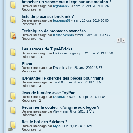
brancher un servomoteur lego sur une arduino ?
Dernier message par
legoman59
«
sam. 26 oct. 2019 16:24
Réponses :
6
liste de pièce sur bricklink ?
Dernier message par
legoman59
«
sam. 26 oct. 2019 16:06
Réponses :
2
Techniques de montages avancées
Dernier message par
Kame Sennin
«
mer. 9 oct. 2019 20:35
Réponses :
41
1
2
Les astuces de Tips&Bricks
Dernier message par
PtiBonomeLego
«
jeu. 21 févr. 2019 19:58
Réponses :
16
Plans
Dernier message par
Djsamix
«
lun. 28 janv. 2019 16:57
Réponses :
6
[Demande] je cherche des pièces pour trains
Dernier message par
Tofe59
«
mer. 28 nov. 2018 18:55
Réponses :
3
Jeux de lumière avec ToyPad
Dernier message par
Desmaz
«
sam. 15 sept. 2018 14:04
Réponses :
2
Redonner la couleur d’origine aux legos ?
Dernier message par
Alex
«
mer. 6 juin 2018 17:42
Réponses :
3
Ras le bol des Stickers ?
Dernier message par
Mylo
«
lun. 4 juin 2018 12:15
Réponses :
3