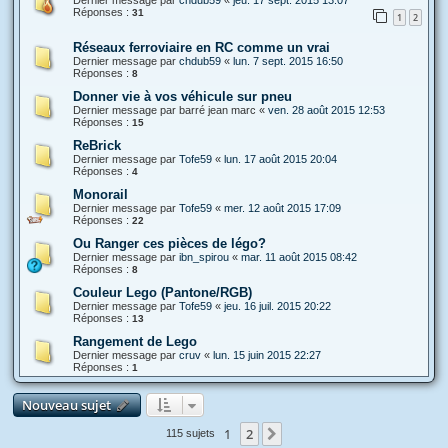
Dernier message par
chdub59
«
jeu. 17 sept. 2015 13:07
Réponses :
31
1
2
Réseaux ferroviaire en RC comme un vrai
Dernier message par
chdub59
«
lun. 7 sept. 2015 16:50
Réponses :
8
Donner vie à vos véhicule sur pneu
Dernier message par
barré jean marc
«
ven. 28 août 2015 12:53
Réponses :
15
ReBrick
Dernier message par
Tofe59
«
lun. 17 août 2015 20:04
Réponses :
4
Monorail
Dernier message par
Tofe59
«
mer. 12 août 2015 17:09
Réponses :
22
Ou Ranger ces pièces de légo?
Dernier message par
ibn_spirou
«
mar. 11 août 2015 08:42
Réponses :
8
Couleur Lego (Pantone/RGB)
Dernier message par
Tofe59
«
jeu. 16 juil. 2015 20:22
Réponses :
13
Rangement de Lego
Dernier message par
cruv
«
lun. 15 juin 2015 22:27
Réponses :
1
Nouveau sujet
1
2
Suivante
115 sujets