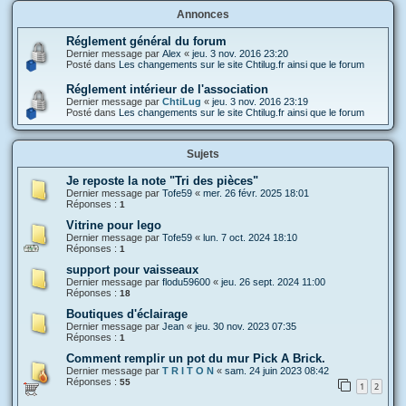
Annonces
Réglement général du forum
Dernier message par
Alex
«
jeu. 3 nov. 2016 23:20
Posté dans
Les changements sur le site Chtilug.fr ainsi que le forum
Réglement intérieur de l'association
Dernier message par
ChtiLug
«
jeu. 3 nov. 2016 23:19
Posté dans
Les changements sur le site Chtilug.fr ainsi que le forum
Sujets
Je reposte la note "Tri des pièces"
Dernier message par
Tofe59
«
mer. 26 févr. 2025 18:01
Réponses :
1
Vitrine pour lego
Dernier message par
Tofe59
«
lun. 7 oct. 2024 18:10
Réponses :
1
support pour vaisseaux
Dernier message par
flodu59600
«
jeu. 26 sept. 2024 11:00
Réponses :
18
Boutiques d'éclairage
Dernier message par
Jean
«
jeu. 30 nov. 2023 07:35
Réponses :
1
Comment remplir un pot du mur Pick A Brick.
Dernier message par
T R I T O N
«
sam. 24 juin 2023 08:42
Réponses :
55
1
2