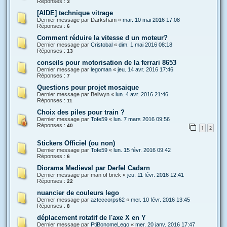
Réponses :
3
[AIDE] technique vitrage
Dernier message par
Darksham
«
mar. 10 mai 2016 17:08
Réponses :
6
Comment réduire la vitesse d un moteur?
Dernier message par
Cristobal
«
dim. 1 mai 2016 08:18
Réponses :
13
conseils pour motorisation de la ferrari 8653
Dernier message par
legoman
«
jeu. 14 avr. 2016 17:46
Réponses :
7
Questions pour projet mosaique
Dernier message par
Beliwyn
«
lun. 4 avr. 2016 21:46
Réponses :
11
Choix des piles pour train ?
Dernier message par
Tofe59
«
lun. 7 mars 2016 09:56
Réponses :
40
1
2
Stickers Officiel (ou non)
Dernier message par
Tofe59
«
lun. 15 févr. 2016 09:42
Réponses :
6
Diorama Medieval par Derfel Cadarn
Dernier message par
man of brick
«
jeu. 11 févr. 2016 12:41
Réponses :
22
nuancier de couleurs lego
Dernier message par
azteccorps62
«
mer. 10 févr. 2016 13:45
Réponses :
8
déplacement rotatif de l'axe X en Y
Dernier message par
PtiBonomeLego
«
mer. 20 janv. 2016 17:47