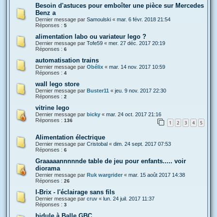
Besoin d'astuces pour emboîter une pièce sur Mercedes
Benz a
Dernier message par
Samoulski
«
mar. 6 févr. 2018 21:54
Réponses :
5
alimentation labo ou variateur lego ?
Dernier message par
Tofe59
«
mer. 27 déc. 2017 20:19
Réponses :
6
automatisation trains
Dernier message par
Obélix
«
mar. 14 nov. 2017 10:59
Réponses :
4
wall lego store
Dernier message par
Buster11
«
jeu. 9 nov. 2017 22:30
Réponses :
2
vitrine lego
Dernier message par
bicky
«
mar. 24 oct. 2017 21:16
Réponses :
136
1
2
3
4
5
Alimentation électrique
Dernier message par
Cristobal
«
dim. 24 sept. 2017 07:53
Réponses :
6
Graaaaannnnnde table de jeu pour enfants..... voir
diorama
Dernier message par
Ruk wargrider
«
mar. 15 août 2017 14:38
Réponses :
26
I-Brix - l'éclairage sans fils
Dernier message par
cruv
«
lun. 24 juil. 2017 11:37
Réponses :
3
bidule à Balle GBC