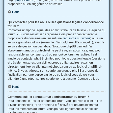
page
phpBB Ideas
(en anglais) où vous pouvez voter pour des idées
proposées ou en suggérer de nouvelles.
Haut
Qui contacter pour les abus ou les questions légales concernant ce
forum ?
Contactez n’importe lequel des administrateurs de la liste « L’équipe du
forum ». Si vous restez sans réponse alors prenez contact avec le
propriétaire du domaine (en faisant une
recherche sur whois
) ou si un
service gratuit est utilisé (exemple : Yahoo!, Free, f2s.com, etc.), avec le
service de gestion ou des abus. Notez que phpBB Limited
n’a
absolument aucun contrôle
et ne peut être, en aucun cas, tenu pour
responsable sur
comment
,
où
ou
par qui
ce forum est utilisé. Il est
inutile de contacter phpBB Limited pour toute question légale (cessions
et désistements, responsabilité, propos diffamatoires, etc.)
non
directement liée
au site Internet phpbb.com ou au logiciel phpBB lui-
même. Si vous adressez un courriel au groupe phpBB à propos de
l’utilisation
par une tierce partie
de ce logiciel vous devez vous
attendre à une réponse très courte voire à aucune réponse du tout.
Haut
Comment puis-je contacter un administrateur du forum ?
Pour l’ensemble des utilisateurs du forum, vous pouvez utiliser le lien
« Nous contacter », si ce dernier a été activé par un administrateur.
Pour les membres du forum, vous pouvez également utiliser le lien