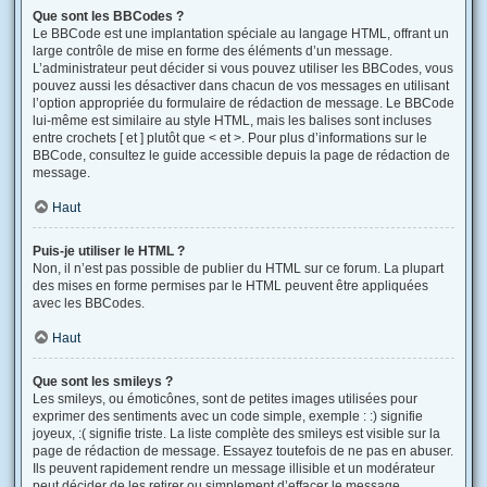
Que sont les BBCodes ?
Le BBCode est une implantation spéciale au langage HTML, offrant un
large contrôle de mise en forme des éléments d’un message.
L’administrateur peut décider si vous pouvez utiliser les BBCodes, vous
pouvez aussi les désactiver dans chacun de vos messages en utilisant
l’option appropriée du formulaire de rédaction de message. Le BBCode
lui-même est similaire au style HTML, mais les balises sont incluses
entre crochets [ et ] plutôt que < et >. Pour plus d’informations sur le
BBCode, consultez le guide accessible depuis la page de rédaction de
message.
Haut
Puis-je utiliser le HTML ?
Non, il n’est pas possible de publier du HTML sur ce forum. La plupart
des mises en forme permises par le HTML peuvent être appliquées
avec les BBCodes.
Haut
Que sont les smileys ?
Les smileys, ou émoticônes, sont de petites images utilisées pour
exprimer des sentiments avec un code simple, exemple : :) signifie
joyeux, :( signifie triste. La liste complète des smileys est visible sur la
page de rédaction de message. Essayez toutefois de ne pas en abuser.
Ils peuvent rapidement rendre un message illisible et un modérateur
peut décider de les retirer ou simplement d’effacer le message.