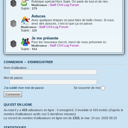
Rubrique spécial Hors Sujet. On parle de tout et de rien.
Staff Ch'ti Lug Forum
Modérateur :
Sujets :
275
Astuces
Avec quelques briques on peut faire de belle chose. Si vous
avez des astuces, c'est ici que ça se passe.
Staff Ch'ti Lug Forum
Modérateur :
Sujets :
115
Je me présente
Pour les nouveaux inscrit, merci de vous présenter ici.
Staff Ch'ti Lug Forum
Modérateur :
Sujets :
512
CONNEXION
•
S’ENREGISTRER
Nom d’utilisateur :
Mot de passe :
J’ai oublié mon mot de passe
Se souvenir de moi
QUI EST EN LIGNE
Au total il y a
433
utilisateurs en ligne : 0 enregistré, 0 invisible et 433 invités (d’après le
nombre d’utilisateurs actifs ces 5 dernières minutes)
Le record du nombre d’utilisateurs en ligne est de
1315
, le mar. 14 oct. 2025 09:15
STATISTIQUES