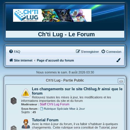
Ch'ti Lug - Le Forum
FAQ
S’enregistrer
Connexion
Site internet
Page d'accueil du forum
Nous sommes le sam. 8 août 2026 03:30
Ch'ti Lug - Partie Public
Les changements sur le site Chtilug.fr ainsi que le
forum
Retouvez toutes les mises à jour, les modifications et les
informations importantes du site et du forum
Staff Ch'ti Lug Forum
Modérateur :
Sous-forum :
Rubrique Spéciale Mise à Jour
Sujets :
45
Tutorial Forum
Avec la mise à jour du forum, il va falloir s'habituer à quelques
changements. Cette rubrique sera constitué de Tutorial, pour