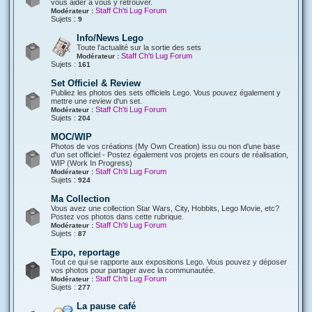
vous aider à vous y retrouver.
Staff Ch'ti Lug Forum
Modérateur :
Sujets :
9
Info/News Lego
Toute l'actualité sur la sortie des sets
Staff Ch'ti Lug Forum
Modérateur :
Sujets :
161
Set Officiel & Review
Publiez les photos des sets officiels Lego. Vous pouvez également y
mettre une review d'un set.
Staff Ch'ti Lug Forum
Modérateur :
Sujets :
204
MOC/WIP
Photos de vos créations (My Own Creation) issu ou non d'une base
d'un set officiel - Postez également vos projets en cours de réalisation,
WIP (Work In Progress)
Staff Ch'ti Lug Forum
Modérateur :
Sujets :
924
Ma Collection
Vous avez une collection Star Wars, City, Hobbits, Lego Movie, etc?
Postez vos photos dans cette rubrique.
Staff Ch'ti Lug Forum
Modérateur :
Sujets :
87
Expo, reportage
Tout ce qui se rapporte aux expositions Lego. Vous pouvez y déposer
vos photos pour partager avec la communautée.
Staff Ch'ti Lug Forum
Modérateur :
Sujets :
277
La pause café