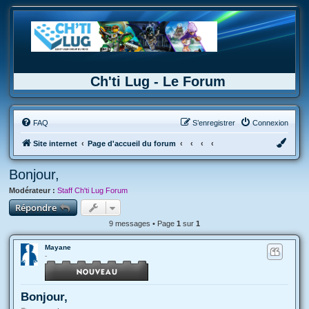
Ch'ti Lug - Le Forum
FAQ
S’enregistrer
Connexion
Site internet
Page d'accueil du forum
Bonjour,
Modérateur :
Staff Ch'ti Lug Forum
Répondre
9 messages • Page
1
sur
1
Mayane
-
Bonjour,