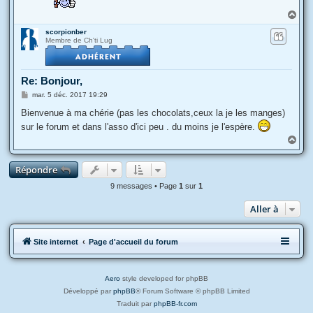
H
a
scorpionber
u
Membre de Ch'ti Lug
t
Re: Bonjour,
M
mar. 5 déc. 2017 19:29
e
s
Bienvenue à ma chérie (pas les chocolats,ceux la je les manges)
s
sur le forum et dans l'asso d'ici peu . du moins je l'espère.
a
g
H
e
a
u
Répondre
t
9 messages • Page
1
sur
1
Aller à
Site internet
Page d'accueil du forum
Aero
style developed for phpBB
Développé par
phpBB
® Forum Software © phpBB Limited
Traduit par
phpBB-fr.com