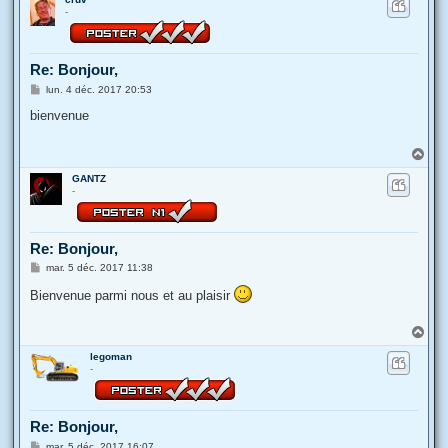
u
-
t
Re: Bonjour,
M
lun. 4 déc. 2017 20:53
e
s
bienvenue
s
a
g
H
e
a
GANTZ
u
-
t
Re: Bonjour,
M
mar. 5 déc. 2017 11:38
e
s
Bienvenue parmi nous et au plaisir
s
a
g
H
e
a
legoman
u
-
t
Re: Bonjour,
M
mar. 5 déc. 2017 16:07