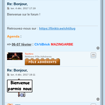
Re: Bonjour,
M
lun. 4 déc. 2017 17:19
e
s
Bienvenue sur le forum !
s
a
g
e
Retrouvez-nous sur :
https://linktr.ee/chtilug
Agenda
:
=>
06-07 février
:
Ch'tiBrick
MAZINGARBE
H
a
Tochiro
u
Référent Pôle Adhérents
t
Re: Bonjour,
M
lun. 4 déc. 2017 19:11
e
s
s
a
g
e
H
a
cruv