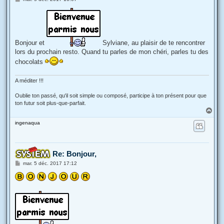
e
s
s
a
g
e
Bonjour et
Sylviane, au plaisir de te rencontrer
lors du prochain resto. Quand tu parles de mon chéri, parles tu des
chocolats
A méditer !!!
Oublie ton passé, qu'il soit simple ou composé, participe à ton présent pour que
ton futur soit plus-que-parfait.
H
a
ingenaqua
u
t
Re: Bonjour,
M
mar. 5 déc. 2017 17:12
e
s
s
a
g
e