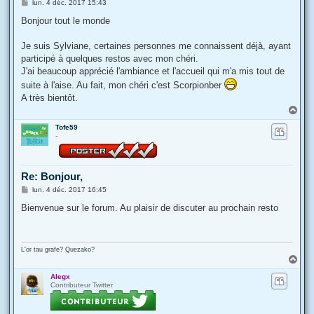
M
lun. 4 déc. 2017 15:43
e
s
Bonjour tout le monde
s
a
g
Je suis Sylviane, certaines personnes me connaissent déjà, ayant
e
participé à quelques restos avec mon chéri.
J'ai beaucoup apprécié l'ambiance et l'accueil qui m'a mis tout de
suite à l'aise. Au fait, mon chéri c'est Scorpionber
A très bientôt.
H
a
Tofe59
u
-
t
Re: Bonjour,
M
lun. 4 déc. 2017 16:45
e
s
Bienvenue sur le forum. Au plaisir de discuter au prochain resto
s
a
g
e
L'or tau grafe? Quezako?
H
a
Alegx
u
Contributeur Twitter
t