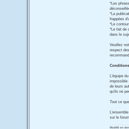
*Les phrase
déconseillé
*La publica
frappées d'
*Le contour
*Le fait de 
dans le suj
Veuillez no
respect des
recommanda
Conditions
L'équipe du
impossible
de leurs a
qu'ils ne p
Tout ce que
L'ensemble 
sur le foru
Modifié en der