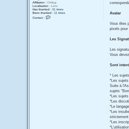
corresponda
Affiliation :
Chtilug
Localisation :
Lens
Has thanked :
31 times
Avatar
Been thanked :
11 times
C
Contact :
o
n
Vous êtes p
t
pixels pou
a
c
t
Les Signat
e
r
A
Les signatu
l
e
Vous devez 
x
Sont interd
* Les sujets
*Les sujets
Suite à l'A
sujets "Bon
*Les sujets
*Les discut
*Le langage
*Les insult
strictement
*Les inscri
*L'utilisat