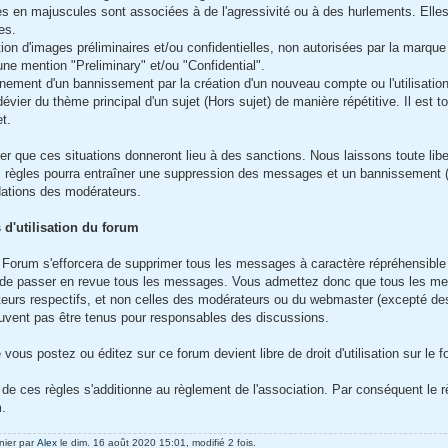
s en majuscules sont associées à de l'agressivité ou à des hurlements. Elles 
es.
tion d'images préliminaires et/ou confidentielles, non autorisées par la marqu
une mention "Preliminary" et/ou "Confidential".
nement d'un bannissement par la création d'un nouveau compte ou l'utilisatio
dévier du thème principal d'un sujet (Hors sujet) de manière répétitive. Il est tol
et.
ter que ces situations donneront lieu à des sanctions. Nous laissons toute lib
 règles pourra entraîner une suppression des messages et un bannissement (temp
tions des modérateurs.
 d'utilisation du forum
 Forum s'efforcera de supprimer tous les messages à caractère répréhensible a
 de passer en revue tous les messages. Vous admettez donc que tous les mes
uteurs respectifs, et non celles des modérateurs ou du webmaster (excepté 
euvent pas être tenus pour responsables des discussions.
 vous postez ou éditez sur ce forum devient libre de droit d'utilisation sur le 
de ces règles s'additionne au règlement de l'association. Par conséquent le rè
m.
nier par
Alex
le dim. 16 août 2020 15:01, modifié 2 fois.