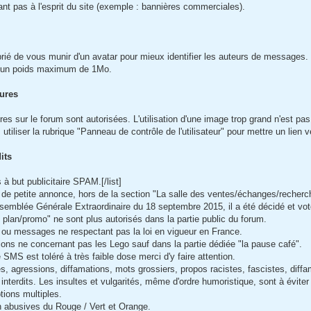
nt pas à l'esprit du site (exemple : bannières commerciales).
rié de vous munir d'un avatar pour mieux identifier les auteurs de messages. P
r un poids maximum de 1Mo.
ures
res sur le forum sont autorisées. L'utilisation d'une image trop grand n'est pas 
utiliser la rubrique "Panneau de contrôle de l'utilisateur" pour mettre un lien v
its
 à but publicitaire SPAM.[/list]
 de petite annonce, hors de la section "La salle des ventes/échanges/recherc
ssemblée Générale Extraordinaire du 18 septembre 2015, il a été décidé et voté
 plan/promo" ne sont plus autorisés dans la partie public du forum.
 ou messages ne respectant pas la loi en vigueur en France.
ions ne concernant pas les Lego sauf dans la partie dédiée "la pause café".
 SMS est toléré à très faible dose merci d'y faire attention.
es, agressions, diffamations, mots grossiers, propos racistes, fascistes, dif
 interdits. Les insultes et vulgarités, même d'ordre humoristique, sont à évite
ptions multiples.
ion abusives du Rouge / Vert et Orange.