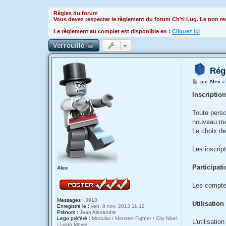
Règles du forum
Vous devez respecter le règlement du forum Ch'ti Lug. Le non res
Le règlement au complet est disponible en :
Cliquez ici
Verrouillé
Rég
M
par
Alex
e
s
Inscriptio
s
a
g
Toute perso
e
nouveau mem
Le choix de
Les inscrip
Participat
Alex
-
Les comptes
Messages :
3918
Utilisatio
Enregistré le :
ven. 8 nov. 2013 11:12
Prénom :
Jean Alexandre
Lego préféré :
Modular / Monster Fighter / City Nöel
L'utilisati
/ Lego Movie