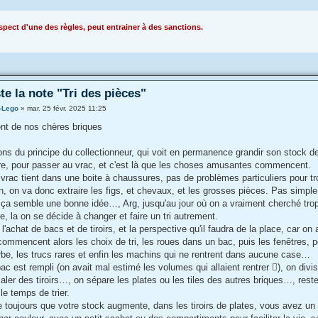
pect d'une des règles, peut entrainer à des sanctions.
te la note "Tri des pièces"
-Lego
»
mar. 25 févr. 2025 11:25
nt de nos chères briques
ons du principe du collectionneur, qui voit en permanence grandir son stock 
re, pour passer au vrac, et c'est là que les choses amusantes commencent.
 vrac tient dans une boite à chaussures, pas de problèmes particuliers pour tr
n, on va donc extraire les figs, et chevaux, et les grosses pièces. Pas simple
 ça semble une bonne idée…, Arg, jusqu'au jour où on a vraiment cherché trop
e, la on se décide à changer et faire un tri autrement.
achat de bacs et de tiroirs, et la perspective qu'il faudra de la place, car on
ommencent alors les choix de tri, les roues dans un bac, puis les fenêtres, p
be, les trucs rares et enfin les machins qui ne rentrent dans aucune case…
ac est rempli (on avait mal estimé les volumes qui allaient rentrer ), on divis
ercaler des tiroirs…, on sépare les plates ou les tiles des autres briques…, res
le temps de trier.
toujours que votre stock augmente, dans les tiroirs de plates, vous avez un p