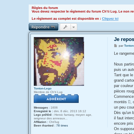
Règles du forum
Vous devez respecter le règlement du forum Ch'ti Lug. Le non res
Le règlement au complet est disponible en :
Cliquez ici
Répondre
Je repos
M
par
Tonton
e
s
Le rangeme
s
a
g
Nous partir
e
puis un aut
Tant que le
grand carto
par couleur
Tonton-Lego
pièces roug
Membre de Ch'ti Lug
Commence l'
montés , c
un peu cour
Messages :
1606
Enregistré le :
dim. 8 déc. 2013 16:12
Dès qu'un b
Lego préféré :
Heroic fantasy, moyen age,
il faut int
seigneur des anneaux...
Affiliation :
Chti'lug
encore pris 
Been thanked :
78 times
On suppose 