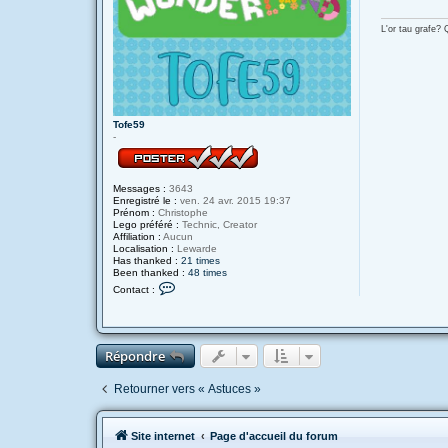
g
e
L'or tau grafe?
Tofe59
-
Messages :
3643
Enregistré le :
ven. 24 avr. 2015 19:37
Prénom :
Christophe
Lego préféré :
Technic, Creator
Affiliation :
Aucun
Localisation :
Lewarde
Has thanked :
21 times
Been thanked :
48 times
C
Contact :
o
n
t
a
c
Répondre
t
e
r
Retourner vers « Astuces »
T
o
f
e
Site internet
Page d'accueil du forum
5