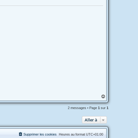
H
a
u
2 messages • Page
1
sur
1
t
Aller à
Supprimer les cookies
Heures au format
UTC+01:00