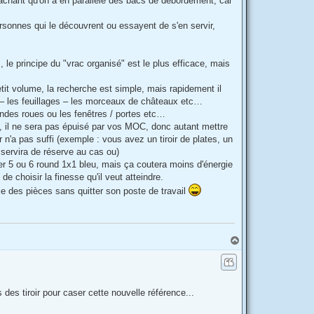
 sachant qu'on a en parallèle des bacs de débordement, car
rsonnes qui le découvrent ou essayent de s'en servir,
, le principe du "vrac organisé" est le plus efficace, mais
etit volume, la recherche est simple, mais rapidement il
e – les feuillages – les morceaux de châteaux etc…
randes roues ou les fenêtres / portes etc…
ce, il ne sera pas épuisé par vos MOC, donc autant mettre
 n'a pas suffi (exemple : vous avez un tiroir de plates, un
servira de réserve au cas ou)
uver 5 ou 6 round 1x1 bleu, mais ça coutera moins d'énergie
 choisir la finesse qu'il veut atteindre.
ble des pièces sans quitter son poste de travail
H
a
u
t
es tiroir pour caser cette nouvelle référence...