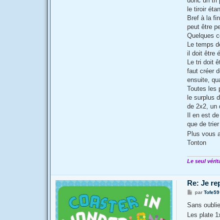
donc un tri
le tiroir ét
Bref à la f
peut être 
Quelques co
Le temps de
il doit être 
Le tri doit
faut créer 
ensuite, qu
Toutes les 
le surplus 
de 2x2, un 
Il en est d
que de trie
Plus vous a
Tonton
Le seul vérit
Re: Je re
M
par
Tofe59
e
s
Sans oublie
s
Les plate 1
a