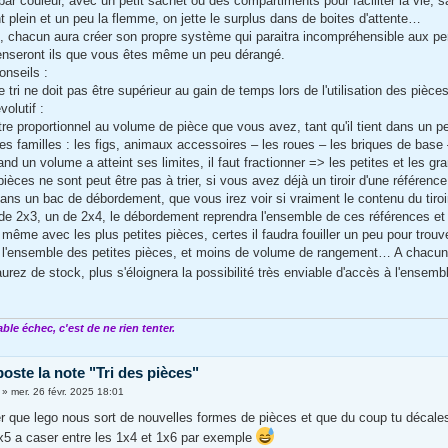
 par couleur, avec un petit sachet ou des compartiments pour faciliter la vie,
ant plein et un peu la flemme, on jette le surplus dans de boites d'attente…
in, chacun aura créer son propre système qui paraitra incompréhensible aux pe
penseront ils que vous êtes même un peu dérangé.
nseils :
 tri ne doit pas être supérieur au gain de temps lors de l'utilisation des pièces
évolutif :
 être proportionnel au volume de pièce que vous avez, tant qu'il tient dans un p
des familles : les figs, animaux accessoires – les roues – les briques de bas
and un volume a atteint ses limites, il faut fractionner => les petites et les g
pièces ne sont peut être pas à trier, si vous avez déjà un tiroir d'une référen
dans un bac de débordement, que vous irez voir si vraiment le contenu du tiroir
de 2x3, un de 2x4, le débordement reprendra l'ensemble de ces références et 
e même avec les plus petites pièces, certes il faudra fouiller un peu pour tro
r l'ensemble des petites pièces, et moins de volume de rangement… A chacun de
urez de stock, plus s'éloignera la possibilité très enviable d'accès à l'ensem
able échec, c'est de ne rien tenter.
poste la note "Tri des pièces"
»
mer. 26 févr. 2025 18:01
r que lego nous sort de nouvelles formes de pièces et que du coup tu décales d
x5 a caser entre les 1x4 et 1x6 par exemple