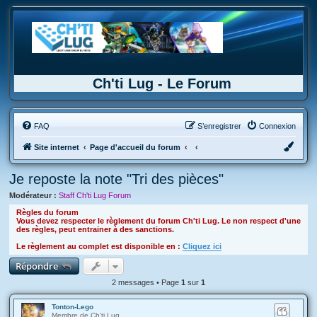
Ch'ti Lug - Le Forum
FAQ
S’enregistrer
Connexion
Site internet
Page d'accueil du forum
Je reposte la note "Tri des pièces"
Modérateur :
Staff Ch'ti Lug Forum
Règles du forum
Vous devez respecter le règlement du forum Ch'ti Lug. Le non respect d'une
des règles, peut entrainer à des sanctions.
Le règlement au complet est disponible en :
Cliquez ici
Répondre
2 messages • Page
1
sur
1
Tonton-Lego
Membre de Ch'ti Lug