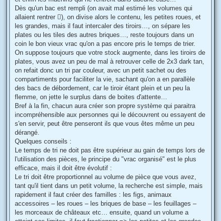
Dès qu'un bac est rempli (on avait mal estimé les volumes qui
allaient rentrer ), on divise alors le contenu, les petites roues, et
les grandes, mais il faut intercaler des tiroirs…, on sépare les
plates ou les tiles des autres briques…, reste toujours dans un
coin le bon vieux vrac qu'on a pas encore pris le temps de trier.
On suppose toujours que votre stock augmente, dans les tiroirs de
plates, vous avez un peu de mal à retrouver celle de 2x3 dark tan,
on refait donc un tri par couleur, avec un petit sachet ou des
compartiments pour faciliter la vie, sachant qu'on a en parallèle
des bacs de débordement, car le tiroir étant plein et un peu la
flemme, on jette le surplus dans de boites d'attente…
Bref à la fin, chacun aura créer son propre système qui paraitra
incompréhensible aux personnes qui le découvrent ou essayent de
s'en servir, peut être penseront ils que vous êtes même un peu
dérangé.
Quelques conseils :
Le temps de tri ne doit pas être supérieur au gain de temps lors de
l'utilisation des pièces, le principe du "vrac organisé" est le plus
efficace, mais il doit être évolutif :
Le tri doit être proportionnel au volume de pièce que vous avez,
tant qu'il tient dans un petit volume, la recherche est simple, mais
rapidement il faut créer des familles : les figs, animaux
accessoires – les roues – les briques de base – les feuillages –
les morceaux de châteaux etc… ensuite, quand un volume a