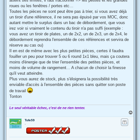
atteint ses limites, il faut fractionner => les petites et les grandes
roues ou les fenêtres / portes etc…
Toutes les pièces ne sont peut être pas à trier, si vous avez déjà
un tiroir d'une référence, il ne sera pas épuisé par vos MOC, donc
autant mettre le surplus dans un bac de débordement, que vous
irez voir si vraiment le contenu du tiroir n'a pas suffi (exemple :
vous avez un tiroir de plates, un de 2x2, un de 2x3, un de 2x4, le
débordement reprendra l'ensemble de ces références et servira de
réserve au cas ou)
Il en est de même avec les plus petites pièces, certes il faudra
fouiller un peu pour trouver 5 ou 6 round 1x1 bleu, mais ça coutera
moins d'énergie que de trier l'ensemble des petites pièces, et
moins de volume de rangement… A chacun de choisir la finesse
qu'il veut atteindre.
Plus vous aurez de stock, plus s'éloignera la possibilité très
enviable d'accès à l'ensemble des pièces sans quitter son poste
de travail
Tonton
Le seul véritable échec, c'est de ne rien tenter.
H
a
Tofe59
u
-
t