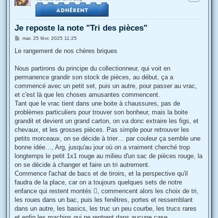
Je reposte la note "Tri des pièces"
M
mar. 25 févr. 2025 11:25
e
s
Le rangement de nos chères briques
s
a
g
Nous partirons du principe du collectionneur, qui voit en
e
permanence grandir son stock de pièces, au début, ça a
commencé avec un petit set, puis un autre, pour passer au vrac,
et c'est là que les choses amusantes commencent.
Tant que le vrac tient dans une boite à chaussures, pas de
problèmes particuliers pour trouver son bonheur, mais la boite
grandit et devient un grand carton, on va donc extraire les figs, et
chevaux, et les grosses pièces. Pas simple pour retrouver les
petits morceaux, on se décide à trier… par couleur ça semble une
bonne idée…, Arg, jusqu'au jour où on a vraiment cherché trop
longtemps le petit 1x1 rouge au milieu d'un sac de pièces rouge, la
on se décide à changer et faire un tri autrement.
Commence l'achat de bacs et de tiroirs, et la perspective qu'il
faudra de la place, car on a toujours quelques sets de notre
enfance qui restent montés , commencent alors les choix de tri,
les roues dans un bac, puis les fenêtres, portes et ressemblant
dans un autre, les basics, les truc un peu courbe, les trucs rares
et enfin les machins qui ne rentrent dans aucune case…