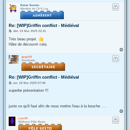
a
Kame Sennin
u
Membre de Ch'ti Lug
t
Re: [WIP]Griffin conflict - Médiéval
M
dim. 23 févr. 2025 22:31
e
s
Très beau projet.
s
Hâte de découvrir cela.
a
g
H
e
a
gege59
u
Secrétaire
t
Re: [WIP]Griffin conflict - Médiéval
M
lun. 24 févr. 2025 07:46
e
s
superbe présentation !!!
s
a
g
e
juste ce qu'il faut afin de nous mettre l'eau à la bouche .....
H
a
Loïc59
u
Référent Pôle Resto
t