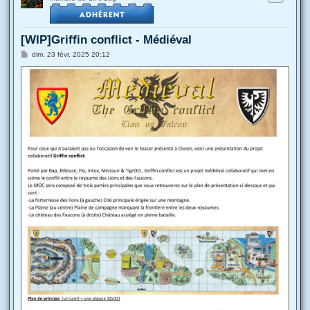
[WIP]Griffin conflict - Médiéval
M
dim. 23 févr. 2025 20:12
e
s
s
a
g
e