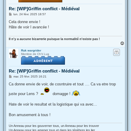
Re: [WIP]Griffin conflict - Médiéval
M
lun. 24 févr. 2025 18:57
e
s
Cela donne envie !
s
Hâte de voir l avancée !
a
g
e
Il n'y a aucune bizarrerie puisque la normalité n'existe pas !
H
a
Ruk wargrider
u
Membre de Ch'ti Lug
t
Re: [WIP]Griffin conflict - Médiéval
M
mar. 25 févr. 2025 16:21
e
s
Ca donne envie de voir, de cosntruire et tout .... Ca va etre trop
s
a
juste pour Lens ?
domagge !
g
e
Hate de voir le resultat et la logistique qui va avec...
Bon amusement à tous !
Un Anneau pour les gouverner tous, un Anneau pour les trouver
Un Anneau pour les amener tous et dans les ténèbres les lier