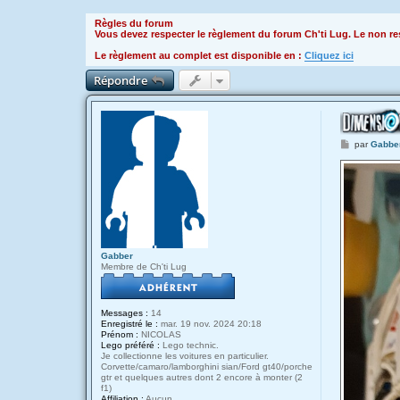
Règles du forum
Vous devez respecter le règlement du forum Ch'ti Lug. Le non res
Le règlement au complet est disponible en :
Cliquez ici
Répondre
M
par
Gabbe
e
s
s
a
g
e
Gabber
Membre de Ch'ti Lug
Messages :
14
Enregistré le :
mar. 19 nov. 2024 20:18
Prénom :
NICOLAS
Lego préféré :
Lego technic.
Je collectionne les voitures en particulier.
Corvette/camaro/lamborghini sian/Ford gt40/porche
gtr et quelques autres dont 2 encore à monter (2
f1)
Affiliation :
Aucun