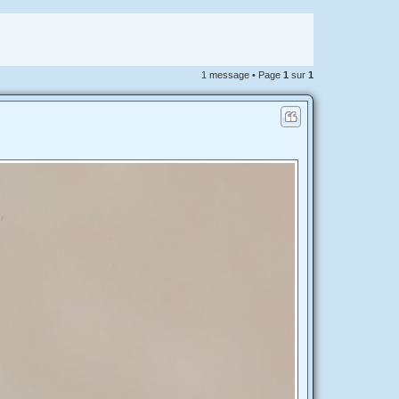
1 message • Page
1
sur
1