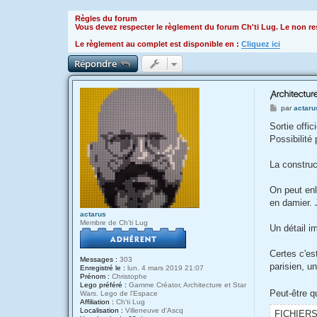
Règles du forum
Vous devez respecter le règlement du forum Ch'ti Lug. Le non res
Le règlement au complet est disponible en :
Cliquez ici
Répondre
M
par
actaru
e
s
Sortie offic
s
Possibilit
a
g
e
La construc
On peut enl
en damier. 
actarus
Membre de Ch'ti Lug
Un détail i
Certes c'es
Messages :
303
parisien, u
Enregistré le :
lun. 4 mars 2019 21:07
Prénom :
Christophe
Lego préféré :
Gamme Créator, Architecture et Star
Peut-être qu
Wars. Lego de l'Espace
Affiliation :
Ch'ti Lug
Localisation :
Villeneuve d'Ascq
FICHIER