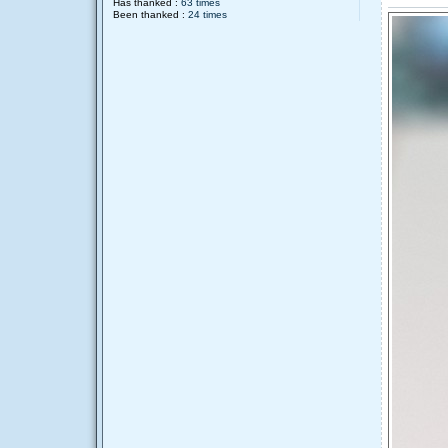
Has thanked :
63 times
Been thanked :
24 times