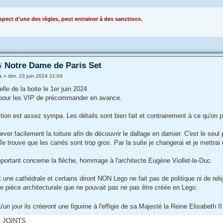
pect d'une des règles, peut entrainer à des sanctions.
Notre Dame de Paris Set
s
»
dim. 23 juin 2024 21:04
ielle de la boite le 1er juin 2024.
é pour les VIP de précommander en avance.
tion est assez sympa. Les détails sont bien fait et contrairement à ce qu'on pour
ever facilement la toiture afin de découvrir le dallage en damier. C'est le seul
Je trouve que les carrés sont trop gros. Par la suite je changerai et je mettra
mportant concerne la flèche, hommage à l'architecte Eugène Viollet-le-Duc.
t une cathédrale et certains diront NON Lego ne fait pas de politique ni de r
ne pièce architecturale que ne pouvait pas ne pas être créée en Lego.
'un jour ils créeront une figurine à l'effigie de sa Majesté la Reine Elisabeth I
S JOINTS