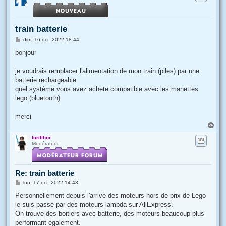
train batterie
M
dim. 16 oct. 2022 18:44
e
s
bonjour
s
a
g
je voudrais remplacer l'alimentation de mon train (piles) par une
e
batterie rechargeable
quel système vous avez achete compatible avec les manettes
lego (bluetooth)
merci
H
a
lordthor
u
Modérateur
t
Re: train batterie
M
lun. 17 oct. 2022 14:43
e
s
Personnellement depuis l'arrivé des moteurs hors de prix de Lego
s
je suis passé par des moteurs lambda sur AliExpress.
a
g
On trouve des boitiers avec batterie, des moteurs beaucoup plus
e
performant également.