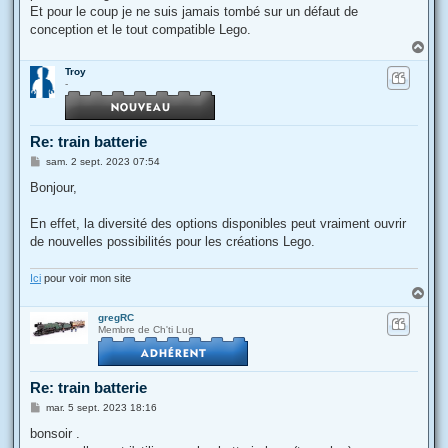
Et pour le coup je ne suis jamais tombé sur un défaut de
conception et le tout compatible Lego.
H
a
Troy
u
-
t
Re: train batterie
M
sam. 2 sept. 2023 07:54
e
s
Bonjour,
s
a
g
En effet, la diversité des options disponibles peut vraiment ouvrir
e
de nouvelles possibilités pour les créations Lego.
Ici
pour voir mon site
H
a
gregRC
u
Membre de Ch'ti Lug
t
Re: train batterie
M
mar. 5 sept. 2023 18:16
e
s
bonsoir .
s