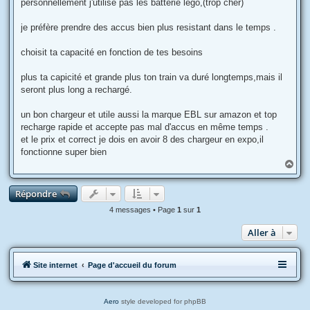
personnellement j'utilise pas les batterie lego,(trop cher)
a
g
e
je préfère prendre des accus bien plus resistant dans le temps .
choisit ta capacité en fonction de tes besoins
plus ta capicité et grande plus ton train va duré longtemps,mais il
seront plus long a rechargé.
un bon chargeur et utile aussi la marque EBL sur amazon et top
recharge rapide et accepte pas mal d'accus en même temps .
et le prix et correct je dois en avoir 8 des chargeur en expo,il
fonctionne super bien
H
a
u
Répondre
t
4 messages • Page
1
sur
1
Aller à
Site internet
Page d'accueil du forum
Aero
style developed for phpBB