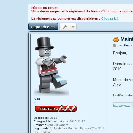
Règles du forum
Vous devez respecter le règlement du forum Ch'ti Lug. Le non res
Le règlement au complet est disponible en :
Cliquez ici
Répondre
Main
M
par
Alex
e
s
Bonjour,
s
a
g
Dans le cad
e
2019.
Merci de v
Alex
Modifié en der
Alex
-
http://www.cht
Messages :
3918
Enregistré le :
ven. 8 nov. 2013 11:12
Prénom :
Jean Alexandre
Lego préféré :
Modular / Monster Fighter / City Nöel
/ Lego Movie