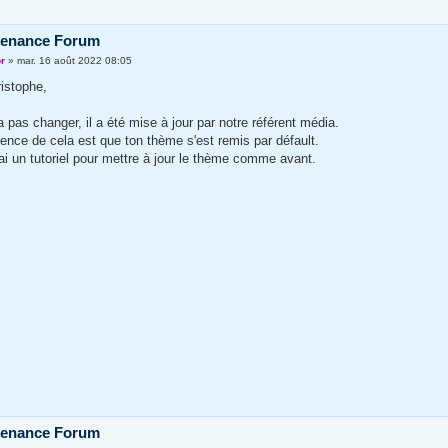
tenance Forum
or
»
mar. 16 août 2022 08:05
istophe,
a pas changer, il a été mise à jour par notre référent média.
nce de cela est que ton thème s'est remis par défault.
ai un tutoriel pour mettre à jour le thème comme avant.
tenance Forum