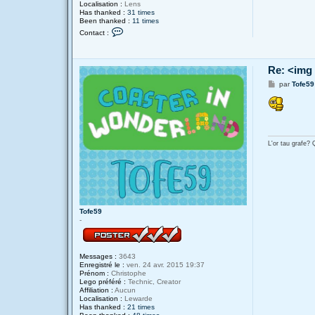
Localisation :
Lens
Has thanked :
31 times
Been thanked :
11 times
C
Contact :
o
n
t
a
Re: <img
c
t
M
par
Tofe59
e
e
r
s
A
s
l
a
e
g
x
e
L'or tau grafe?
Tofe59
-
Messages :
3643
Enregistré le :
ven. 24 avr. 2015 19:37
Prénom :
Christophe
Lego préféré :
Technic, Creator
Affiliation :
Aucun
Localisation :
Lewarde
Has thanked :
21 times