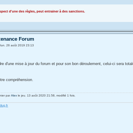
pect d'une des règles, peut entrainer à des sanctions.
tenance Forum
»
lun. 26 août 2019 23:13
re d'une mise à jour du forum et pour son bon déroulement, celui-ci sera tota
otre compréhension.
nier par
Alex
le jeu. 13 août 2020 21:58, modifié 1 fois.
ilug.fr