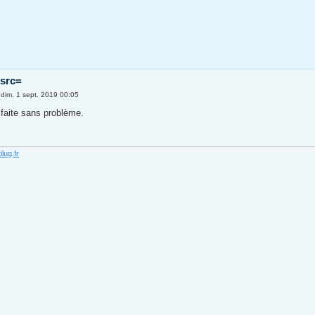
 src=
»
dim. 1 sept. 2019 00:05
 faite sans problème.
ilug.fr