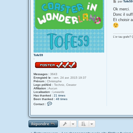
M
par
Tofe59
e
s
Ok merci.
s
Donc il suff
a
g
Et choisir a
e
L'or tau grafe?
Tofe59
-
Messages :
3643
Enregistré le :
ven. 24 avr. 2015 19:37
Prénom :
Christophe
Lego préféré :
Technic, Creator
Affiliation :
Aucun
Localisation :
Lewarde
Has thanked :
21 times
Been thanked :
48 times
C
Contact :
o
n
t
a
c
Répondre
t
e
r