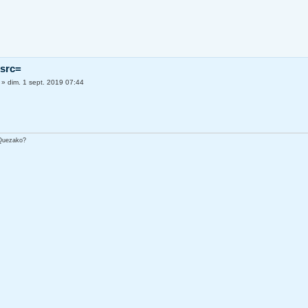
 src=
»
dim. 1 sept. 2019 07:44
 Quezako?