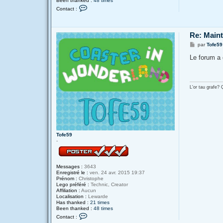
Been thanked :
48 times
C
Contact :
o
n
t
a
Re: Main
c
t
M
par
Tofe59
e
e
r
s
Le forum a
T
s
o
a
f
g
e
e
5
L'or tau grafe?
9
Tofe59
-
Messages :
3643
Enregistré le :
ven. 24 avr. 2015 19:37
Prénom :
Christophe
Lego préféré :
Technic, Creator
Affiliation :
Aucun
Localisation :
Lewarde
Has thanked :
21 times
Been thanked :
48 times
C
Contact :
o