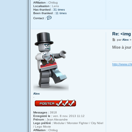
Affiliation :
Chtilug
Localisation :
Lens
Has thanked :
31 times
Been thanked :
11 times
C
Contact :
o
n
t
a
Re: <img
c
t
M
par
Alex
e
e
r
s
Mise à jour
A
s
l
a
e
g
x
e
http://www.cht
Alex
-
Messages :
3918
Enregistré le :
ven. 8 nov. 2013 11:12
Prénom :
Jean Alexandre
Lego préféré :
Modular / Monster Fighter / City Nöel
/ Lego Movie
Affiliation :
Chtilug