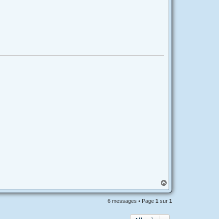
H
a
u
6 messages • Page
1
sur
1
t