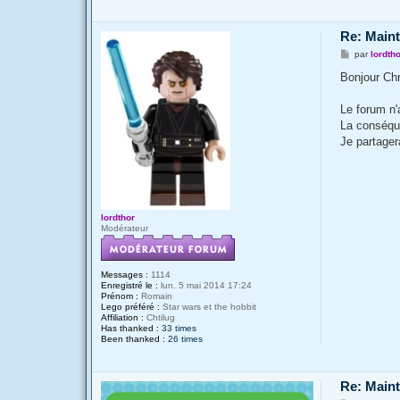
n
t
a
Re: Main
c
t
M
par
lordth
e
e
r
s
Bonjour Chr
T
s
o
a
f
g
Le forum n'
e
e
5
La conséque
9
Je partager
lordthor
Modérateur
Messages :
1114
Enregistré le :
lun. 5 mai 2014 17:24
Prénom :
Romain
Lego préféré :
Star wars et the hobbit
Affiliation :
Chtilug
Has thanked :
33 times
Been thanked :
26 times
Re: Main