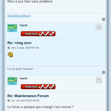
s
Mise à jour faite sans problème.
s
a
g
e
http://www.chtilug.fr
H
a
Tofe59
u
-
t
Re: <img src=
M
dim. 1 sept. 2019 07:44
e
s
s
a
g
e
L'or tau grafe? Quezako?
H
a
Tofe59
u
-
t
Re: Maintenance Forum
M
lun. 15 août 2022 06:26
e
s
Le forum a quelque peu changé c'est normal ?
s