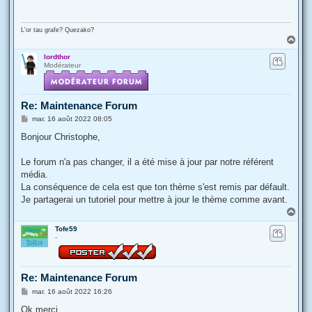
a
g
e
L'or tau grafe? Quezako?
H
a
lordthor
u
Modérateur
t
Re: Maintenance Forum
M
mar. 16 août 2022 08:05
e
s
Bonjour Christophe,
s
a
g
Le forum n'a pas changer, il a été mise à jour par notre référent
e
média.
La conséquence de cela est que ton thème s'est remis par défault.
Je partagerai un tutoriel pour mettre à jour le thème comme avant.
H
a
Tofe59
u
-
t
Re: Maintenance Forum
M
mar. 16 août 2022 16:26
e
s
Ok merci.