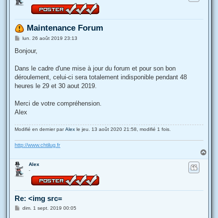
Maintenance Forum
M
lun. 26 août 2019 23:13
e
s
Bonjour,
s
a
g
Dans le cadre d'une mise à jour du forum et pour son bon
e
déroulement, celui-ci sera totalement indisponible pendant 48
heures le 29 et 30 aout 2019.
Merci de votre compréhension.
Alex
Modifié en dernier par
Alex
le jeu. 13 août 2020 21:58, modifié 1 fois.
http://www.chtilug.fr
H
a
Alex
u
-
t
Re: <img src=
M
dim. 1 sept. 2019 00:05
e