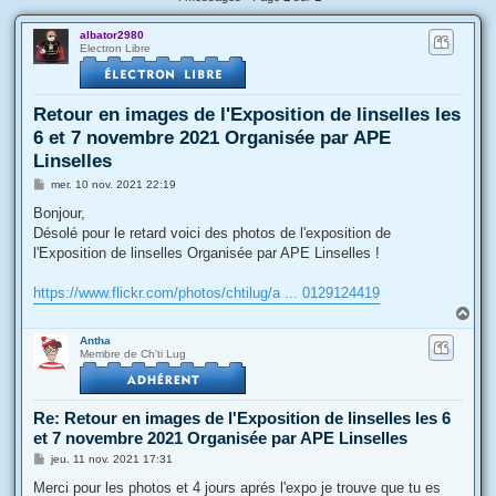
albator2980
Electron Libre
Retour en images de l'Exposition de linselles les
6 et 7 novembre 2021 Organisée par APE
Linselles
M
mer. 10 nov. 2021 22:19
e
s
Bonjour,
s
Désolé pour le retard voici des photos de l'exposition de
a
g
l'Exposition de linselles Organisée par APE Linselles !
e
https://www.flickr.com/photos/chtilug/a ... 0129124419
H
a
Antha
u
Membre de Ch'ti Lug
t
Re: Retour en images de l'Exposition de linselles les 6
et 7 novembre 2021 Organisée par APE Linselles
M
jeu. 11 nov. 2021 17:31
e
s
Merci pour les photos et 4 jours aprés l'expo je trouve que tu es