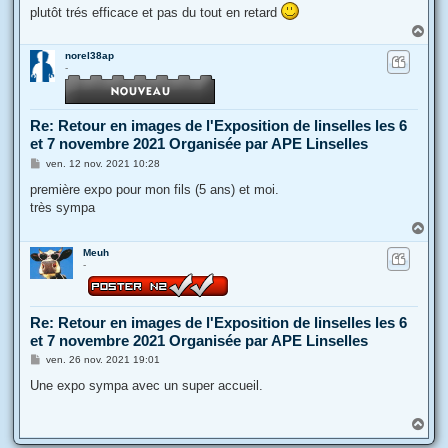
s
plutôt trés efficace et pas du tout en retard
a
g
H
e
a
norel38ap
u
-
t
Re: Retour en images de l'Exposition de linselles les 6
et 7 novembre 2021 Organisée par APE Linselles
M
ven. 12 nov. 2021 10:28
e
s
première expo pour mon fils (5 ans) et moi.
s
très sympa
a
g
H
e
a
Meuh
u
-
t
Re: Retour en images de l'Exposition de linselles les 6
et 7 novembre 2021 Organisée par APE Linselles
M
ven. 26 nov. 2021 19:01
e
s
Une expo sympa avec un super accueil.
s
a
g
H
e
a