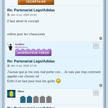
Re: Partenariat Lego/Adidas
M
dim. 4 oct. 2020 15:40
e
s
il faut aimer le concept
s
a
g
e
même pour les chaussures
H
a
lordthor
u
Modérateur
t
Re: Partenariat Lego/Adidas
M
dim. 4 oct. 2020 17:18
e
s
J'avoue que je me vois mal porter ces... Je sais pas trop comment
s
appeler ces choses xd
a
g
Enfin il en faut pour tous les goûts
e
H
a
Djaur
u
-
t