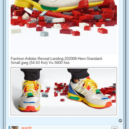
Fashion-Adidas-Reveal-Landing-202008-Hero-Standard-
Small.jpeg (54.63 Kio) Vu 5600 fois
H
a
gege59
u