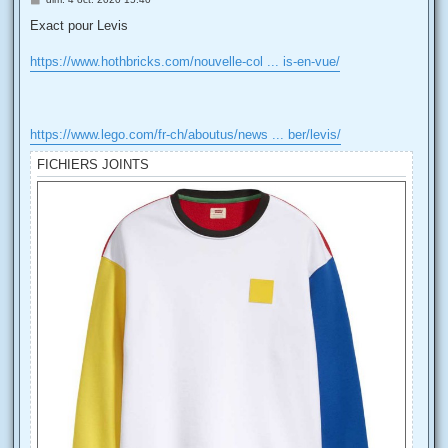
e
s
Exact pour Levis
s
a
g
https://www.hothbricks.com/nouvelle-col ... is-en-vue/
e
https://www.lego.com/fr-ch/aboutus/news ... ber/levis/
FICHIERS JOINTS