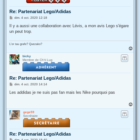
Re: Partenariat Lego/Adidas
M
dim. 4 oct. 2020 12:18
e
s
Il y a aussi une collaboration avec Lévis, a mon avis Lego s'égare
s
un peut trop.
a
g
e
L'or tau grafe? Quezako?
H
a
bicky
u
Membre de Ch'ti Lug
t
Re: Partenariat Lego/Adidas
M
dim. 4 oct. 2020 14:14
e
s
Les addidas je ne suis pas fan mais les Nike pourquoi pas
s
a
g
H
e
a
gege59
u
Secrétaire
t
Re: Partenariat Lego/Adidas
M
dim. 4 oct. 2020 15:40