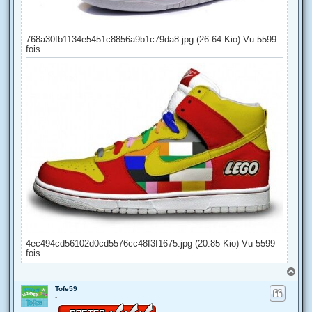
768a30fb1134e5451c8856a9b1c79da8.jpg (26.64 Kio) Vu 5599
fois
4ec494cd56102d0cd5576cc48f3f1675.jpg (20.85 Kio) Vu 5599
fois
H
a
Tofe59
u
-
t