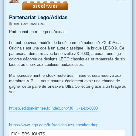
Partenariat Lego/Adidas
M
dim. 4 oct. 2020 11:48
e
s
Partenariat entre Lego et Adidas :
s
a
g
Le tout nouveau modèle de la série emblématique A-ZX d'aAidas
e
Originals est une ode à un autre classique : la brique LEGO®. Ce
partenariat démarre avec la nouvelle ZX 8000, arborant une tige
colorée décorée de designs LEGO classiques et rehaussée de six
lacets au choix aux couleurs audacieuses.
Malheureusement le stock reste très limitée et sera réservé aux
membres VIP .... Vous pourrez également avoir une chance de
gagner cette paire de Sneakers Ultra Collector grâce a un tirage au
sort.
https://edition-limitee.fr/index.php/30 ... -a-zx-8000
https://www.lego.com/fr-fr/adidas-azx-sneaker-drop
FICHIERS JOINTS