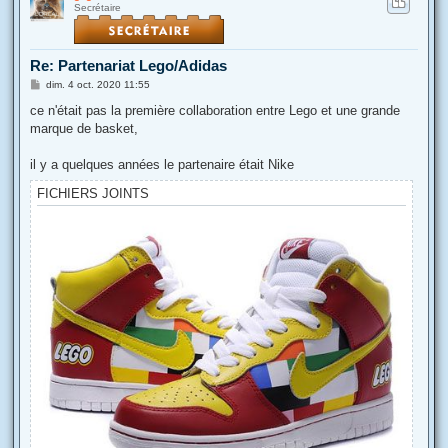
Secrétaire
t
Re: Partenariat Lego/Adidas
M
dim. 4 oct. 2020 11:55
e
s
ce n'était pas la première collaboration entre Lego et une grande
s
marque de basket,
a
g
e
il y a quelques années le partenaire était Nike
FICHIERS JOINTS