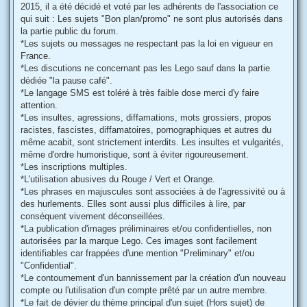
2015, il a été décidé et voté par les adhérents de l'association ce
qui suit : Les sujets "Bon plan/promo" ne sont plus autorisés dans
la partie public du forum.
*Les sujets ou messages ne respectant pas la loi en vigueur en
France.
*Les discutions ne concernant pas les Lego sauf dans la partie
dédiée "la pause café".
*Le langage SMS est toléré à très faible dose merci d'y faire
attention.
*Les insultes, agressions, diffamations, mots grossiers, propos
racistes, fascistes, diffamatoires, pornographiques et autres du
même acabit, sont strictement interdits. Les insultes et vulgarités,
même d'ordre humoristique, sont à éviter rigoureusement.
*Les inscriptions multiples.
*L'utilisation abusives du Rouge / Vert et Orange.
*Les phrases en majuscules sont associées à de l'agressivité ou à
des hurlements. Elles sont aussi plus difficiles à lire, par
conséquent vivement déconseillées.
*La publication d'images préliminaires et/ou confidentielles, non
autorisées par la marque Lego. Ces images sont facilement
identifiables car frappées d'une mention "Preliminary" et/ou
"Confidential".
*Le contournement d'un bannissement par la création d'un nouveau
compte ou l'utilisation d'un compte prêté par un autre membre.
*Le fait de dévier du thème principal d'un sujet (Hors sujet) de