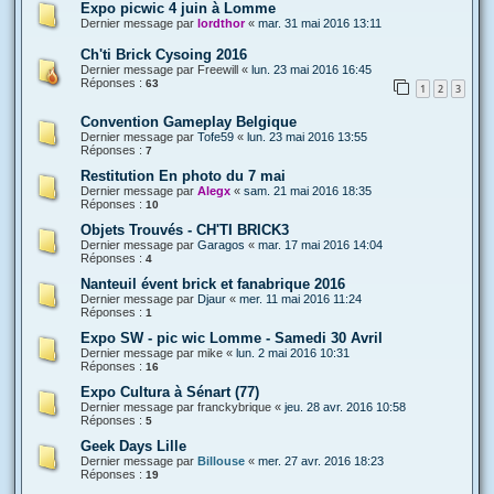
Expo picwic 4 juin à Lomme
Dernier message par
lordthor
«
mar. 31 mai 2016 13:11
Ch'ti Brick Cysoing 2016
Dernier message par
Freewill
«
lun. 23 mai 2016 16:45
Réponses :
63
1
2
3
Convention Gameplay Belgique
Dernier message par
Tofe59
«
lun. 23 mai 2016 13:55
Réponses :
7
Restitution En photo du 7 mai
Dernier message par
Alegx
«
sam. 21 mai 2016 18:35
Réponses :
10
Objets Trouvés - CH'TI BRICK3
Dernier message par
Garagos
«
mar. 17 mai 2016 14:04
Réponses :
4
Nanteuil évent brick et fanabrique 2016
Dernier message par
Djaur
«
mer. 11 mai 2016 11:24
Réponses :
1
Expo SW - pic wic Lomme - Samedi 30 Avril
Dernier message par
mike
«
lun. 2 mai 2016 10:31
Réponses :
16
Expo Cultura à Sénart (77)
Dernier message par
franckybrique
«
jeu. 28 avr. 2016 10:58
Réponses :
5
Geek Days Lille
Dernier message par
Billouse
«
mer. 27 avr. 2016 18:23
Réponses :
19