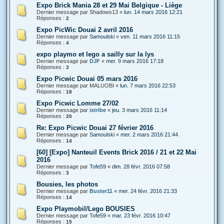
Expo Brick Mania 28 et 29 Mai Belgique - Liège
Dernier message par
Shadows13
«
lun. 14 mars 2016 12:21
Réponses :
2
Expo PicWic Douai 2 avril 2016
Dernier message par
Samoulski
«
ven. 11 mars 2016 11:15
Réponses :
4
expo playmo et lego a sailly sur la lys
Dernier message par
DJF
«
mer. 9 mars 2016 17:18
Réponses :
3
Expo Picwic Douai 05 mars 2016
Dernier message par
MALUOBI
«
lun. 7 mars 2016 22:53
Réponses :
18
Expo Picwic Lomme 27/02
Dernier message par
ixtribe
«
jeu. 3 mars 2016 11:14
Réponses :
20
Re: Expo Picwic Douai 27 février 2016
Dernier message par
Samoulski
«
mer. 2 mars 2016 21:44
Réponses :
14
[60] [Expo] Nanteuil Events Brick 2016 / 21 et 22 Mai
2016
Dernier message par
Tofe59
«
dim. 28 févr. 2016 07:58
Réponses :
3
Bousies, les photos
Dernier message par
Buster11
«
mer. 24 févr. 2016 21:33
Réponses :
14
Expo Playmobil/Lego BOUSIES
Dernier message par
Tofe59
«
mar. 23 févr. 2016 10:47
Réponses :
15