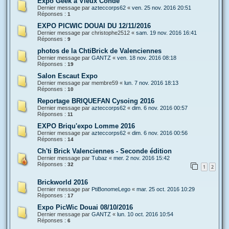
Expo Geek à Vieux Condé
Dernier message par
azteccorps62
«
ven. 25 nov. 2016 20:51
Réponses :
1
EXPO PICWIC DOUAI DU 12/11/2016
Dernier message par
christophe2512
«
sam. 19 nov. 2016 16:41
Réponses :
9
photos de la ChtiBrick de Valenciennes
Dernier message par
GANTZ
«
ven. 18 nov. 2016 08:18
Réponses :
19
Salon Escaut Expo
Dernier message par
membre59
«
lun. 7 nov. 2016 18:13
Réponses :
10
Reportage BRIQUEFAN Cysoing 2016
Dernier message par
azteccorps62
«
dim. 6 nov. 2016 00:57
Réponses :
11
EXPO Briqu'expo Lomme 2016
Dernier message par
azteccorps62
«
dim. 6 nov. 2016 00:56
Réponses :
14
Ch'ti Brick Valenciennes - Seconde édition
Dernier message par
Tubaz
«
mer. 2 nov. 2016 15:42
Réponses :
32
1
2
Brickworld 2016
Dernier message par
PtiBonomeLego
«
mar. 25 oct. 2016 10:29
Réponses :
17
Expo PicWic Douai 08/10/2016
Dernier message par
GANTZ
«
lun. 10 oct. 2016 10:54
Réponses :
6