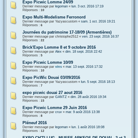
Expo Picwic Lomme 24/09
Dernier message par
legoman
«
lun. 3 oct. 2016 17:19
Réponses :
10
Expo Multi-Modelisme Ferronord
Dernier message par
Yazyascustom
«
sam. 1 oct. 2016 19:21
Réponses :
6
Journées du patrimoine 17-18/09 (Armentières)
Dernier message par
christophe2512
«
ven. 23 sept. 2016 16:37
Réponses :
22
Brick'Expo Lomme 8 et 9 octobre 2016
Dernier message par
Alex
«
dim. 18 sept. 2016 22:42
Réponses :
5
Expo Picwic Lomme 10/09
Dernier message par
vins
«
mar. 13 sept. 2016 17:32
Réponses :
10
Expo PicWic Douai 03/09/2016
Dernier message par
Yazyascustom
«
lun. 5 sept. 2016 18:13
Réponses :
7
expo picwic douai 27 aout 2016
Dernier message par
GANTZ
«
dim. 28 août 2016 19:34
Réponses :
15
Expo Picwic Lomme 29 Juin 2016
Dernier message par
cruv
«
mar. 9 août 2016 13:38
Réponses :
8
Pléneuf 2016
Dernier message par
legoman
«
lun. 1 août 2016 18:08
Réponses :
12
EXPO CH'TI LUG - MUSEE ARKEOS DE DOUAI - 2 et 3