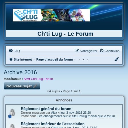
Ch'ti Lug - Le Forum
FAQ
S’enregistrer
Connexion
Site internet
Page d'accueil du forum
Archive 2016
Modérateur :
Staff Ch'ti Lug Forum
Nouveau sujet
64 sujets • Page
1
sur
1
Annonces
Réglement général du forum
Dernier message par
Alex
«
jeu. 3 nov. 2016 23:20
Posté dans
Les changements sur le site Chtilug.fr ainsi que le forum
Réglement intérieur de l'association
Dernier message par
ChtiLug
«
jeu. 3 nov. 2016 23:19