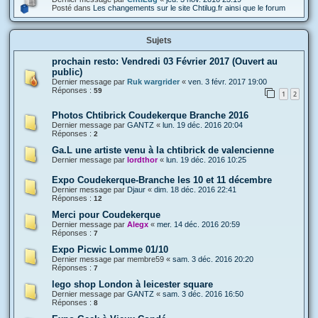
Posté dans
Les changements sur le site Chtilug.fr ainsi que le forum
Sujets
prochain resto: Vendredi 03 Février 2017 (Ouvert au
public)
Dernier message par
Ruk wargrider
«
ven. 3 févr. 2017 19:00
Réponses :
59
1
2
Photos Chtibrick Coudekerque Branche 2016
Dernier message par
GANTZ
«
lun. 19 déc. 2016 20:04
Réponses :
2
Ga.L une artiste venu à la chtibrick de valencienne
Dernier message par
lordthor
«
lun. 19 déc. 2016 10:25
Expo Coudekerque-Branche les 10 et 11 décembre
Dernier message par
Djaur
«
dim. 18 déc. 2016 22:41
Réponses :
12
Merci pour Coudekerque
Dernier message par
Alegx
«
mer. 14 déc. 2016 20:59
Réponses :
7
Expo Picwic Lomme 01/10
Dernier message par
membre59
«
sam. 3 déc. 2016 20:20
Réponses :
7
lego shop London à leicester square
Dernier message par
GANTZ
«
sam. 3 déc. 2016 16:50
Réponses :
8