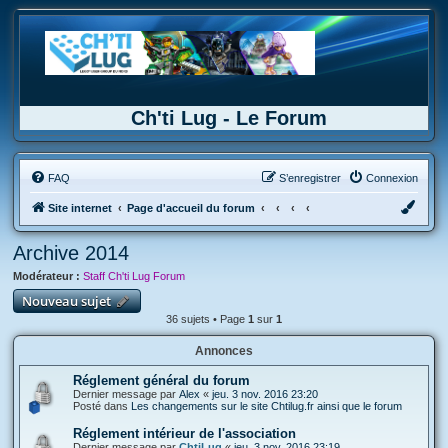
Ch'ti Lug - Le Forum
FAQ
S’enregistrer
Connexion
Site internet
Page d'accueil du forum
Archive 2014
Modérateur :
Staff Ch'ti Lug Forum
Nouveau sujet
36 sujets • Page
1
sur
1
Annonces
Réglement général du forum
Dernier message par
Alex
«
jeu. 3 nov. 2016 23:20
Posté dans
Les changements sur le site Chtilug.fr ainsi que le forum
Réglement intérieur de l'association
Dernier message par
ChtiLug
«
jeu. 3 nov. 2016 23:19