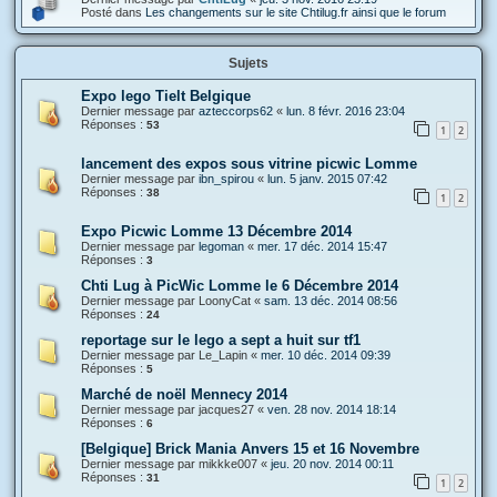
Posté dans
Les changements sur le site Chtilug.fr ainsi que le forum
Sujets
Expo lego Tielt Belgique
Dernier message par
azteccorps62
«
lun. 8 févr. 2016 23:04
Réponses :
53
1
2
lancement des expos sous vitrine picwic Lomme
Dernier message par
ibn_spirou
«
lun. 5 janv. 2015 07:42
Réponses :
38
1
2
Expo Picwic Lomme 13 Décembre 2014
Dernier message par
legoman
«
mer. 17 déc. 2014 15:47
Réponses :
3
Chti Lug à PicWic Lomme le 6 Décembre 2014
Dernier message par
LoonyCat
«
sam. 13 déc. 2014 08:56
Réponses :
24
reportage sur le lego a sept a huit sur tf1
Dernier message par
Le_Lapin
«
mer. 10 déc. 2014 09:39
Réponses :
5
Marché de noël Mennecy 2014
Dernier message par
jacques27
«
ven. 28 nov. 2014 18:14
Réponses :
6
[Belgique] Brick Mania Anvers 15 et 16 Novembre
Dernier message par
mikkke007
«
jeu. 20 nov. 2014 00:11
Réponses :
31
1
2