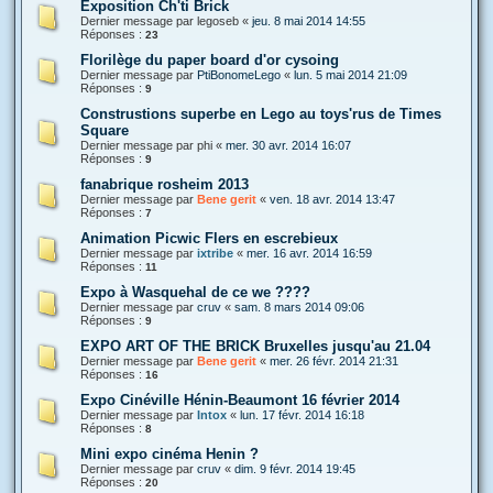
Exposition Ch'ti Brick
Dernier message par
legoseb
«
jeu. 8 mai 2014 14:55
Réponses :
23
Florilège du paper board d'or cysoing
Dernier message par
PtiBonomeLego
«
lun. 5 mai 2014 21:09
Réponses :
9
Construstions superbe en Lego au toys'rus de Times
Square
Dernier message par
phi
«
mer. 30 avr. 2014 16:07
Réponses :
9
fanabrique rosheim 2013
Dernier message par
Bene gerit
«
ven. 18 avr. 2014 13:47
Réponses :
7
Animation Picwic Flers en escrebieux
Dernier message par
ixtribe
«
mer. 16 avr. 2014 16:59
Réponses :
11
Expo à Wasquehal de ce we ????
Dernier message par
cruv
«
sam. 8 mars 2014 09:06
Réponses :
9
EXPO ART OF THE BRICK Bruxelles jusqu'au 21.04
Dernier message par
Bene gerit
«
mer. 26 févr. 2014 21:31
Réponses :
16
Expo Cinéville Hénin-Beaumont 16 février 2014
Dernier message par
Intox
«
lun. 17 févr. 2014 16:18
Réponses :
8
Mini expo cinéma Henin ?
Dernier message par
cruv
«
dim. 9 févr. 2014 19:45
Réponses :
20