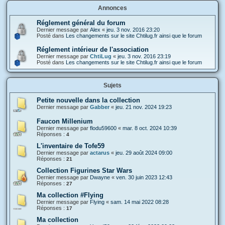
Annonces
Réglement général du forum
Dernier message par
Alex
«
jeu. 3 nov. 2016 23:20
Posté dans
Les changements sur le site Chtilug.fr ainsi que le forum
Réglement intérieur de l'association
Dernier message par
ChtiLug
«
jeu. 3 nov. 2016 23:19
Posté dans
Les changements sur le site Chtilug.fr ainsi que le forum
Sujets
Petite nouvelle dans la collection
Dernier message par
Gabber
«
jeu. 21 nov. 2024 19:23
Faucon Millenium
Dernier message par
flodu59600
«
mar. 8 oct. 2024 10:39
Réponses :
4
L'inventaire de Tofe59
Dernier message par
actarus
«
jeu. 29 août 2024 09:00
Réponses :
21
Collection Figurines Star Wars
Dernier message par
Dwayne
«
ven. 30 juin 2023 12:43
Réponses :
27
Ma collection #Flying
Dernier message par
Flying
«
sam. 14 mai 2022 08:28
Réponses :
17
Ma collection