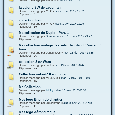
Dernier message par
stecel27
«
sam. 8 avr. 2017 15:46
la galerie SW de Leguman
Dernier message par
MTG
«
sam. 1 avr. 2017 12:32
Réponses :
4
collection liam
Dernier message par
MTG
«
sam. 1 avr. 2017 12:29
Réponses :
10
Ma collection de Duplo - Part. 1
Dernier message par
Samoulski
«
jeu. 16 mars 2017 21:27
Réponses :
5
Ma collection vintage des sets : legoland / System /
train
Dernier message par
guillaume05
«
mer. 22 févr. 2017 13:35
Réponses :
26
collection Star Wars
Dernier message par
floolf
«
dim. 19 févr. 2017 20:42
Réponses :
19
Collection mike2658 en cours...
Dernier message par
Mike2658
«
mar. 17 janv. 2017 10:03
Réponses :
15
Ma Collection
Dernier message par
bicky
«
dim. 15 janv. 2017 08:34
Réponses :
9
Mes lego Engin de chantier
Dernier message par
legtechmas
«
dim. 8 janv. 2017 22:18
Réponses :
21
Mes lego Aéronautique