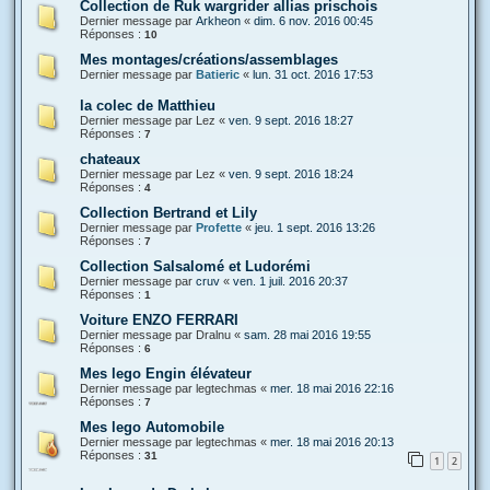
Collection de Ruk wargrider allias prischois
Dernier message par
Arkheon
«
dim. 6 nov. 2016 00:45
Réponses :
10
Mes montages/créations/assemblages
Dernier message par
Batieric
«
lun. 31 oct. 2016 17:53
la colec de Matthieu
Dernier message par
Lez
«
ven. 9 sept. 2016 18:27
Réponses :
7
chateaux
Dernier message par
Lez
«
ven. 9 sept. 2016 18:24
Réponses :
4
Collection Bertrand et Lily
Dernier message par
Profette
«
jeu. 1 sept. 2016 13:26
Réponses :
7
Collection Salsalomé et Ludorémi
Dernier message par
cruv
«
ven. 1 juil. 2016 20:37
Réponses :
1
Voiture ENZO FERRARI
Dernier message par
Dralnu
«
sam. 28 mai 2016 19:55
Réponses :
6
Mes lego Engin élévateur
Dernier message par
legtechmas
«
mer. 18 mai 2016 22:16
Réponses :
7
Mes lego Automobile
Dernier message par
legtechmas
«
mer. 18 mai 2016 20:13
Réponses :
31
1
2