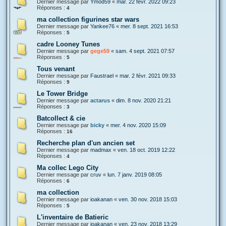
Dernier message par
Ymod59
«
mar. 22 févr. 2022 09:23
Réponses :
4
ma collection figurines star wars
Dernier message par
Yankee76
«
mer. 8 sept. 2021 16:53
Réponses :
5
cadre Looney Tunes
Dernier message par
gege59
«
sam. 4 sept. 2021 07:57
Réponses :
5
Tous venant
Dernier message par
Faustrael
«
mar. 2 févr. 2021 09:33
Réponses :
9
Le Tower Bridge
Dernier message par
actarus
«
dim. 8 nov. 2020 21:21
Réponses :
3
Batcollect & cie
Dernier message par
bicky
«
mer. 4 nov. 2020 15:09
Réponses :
16
Recherche plan d'un ancien set
Dernier message par
madmax
«
ven. 18 oct. 2019 12:22
Réponses :
4
Ma collec Lego City
Dernier message par
cruv
«
lun. 7 janv. 2019 08:05
Réponses :
6
ma collection
Dernier message par
ioakanan
«
ven. 30 nov. 2018 15:03
Réponses :
5
L'inventaire de Batieric
Dernier message par
ioakanan
«
ven. 23 nov. 2018 13:29