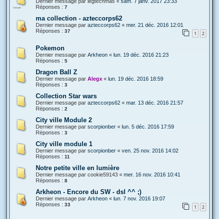
Dernier message par
legtechmas
«
sam. 7 janv. 2017 23:33
Réponses :
7
ma collection - azteccorps62
Dernier message par
azteccorps62
«
mer. 21 déc. 2016 12:01
Réponses :
37
1
2
Pokemon
Dernier message par
Arkheon
«
lun. 19 déc. 2016 21:23
Réponses :
5
Dragon Ball Z
Dernier message par
Alegx
«
lun. 19 déc. 2016 18:59
Réponses :
3
Collection Star wars
Dernier message par
azteccorps62
«
mar. 13 déc. 2016 21:57
Réponses :
2
City ville Module 2
Dernier message par
scorpionber
«
lun. 5 déc. 2016 17:59
Réponses :
3
City ville module 1
Dernier message par
scorpionber
«
ven. 25 nov. 2016 14:02
Réponses :
11
Notre petite ville en lumière
Dernier message par
cookie59143
«
mer. 16 nov. 2016 10:41
Réponses :
8
Arkheon - Encore du SW - dsl ^^ ;)
Dernier message par
Arkheon
«
lun. 7 nov. 2016 19:07
Réponses :
33
1
2