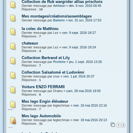
Collection de Ruk wargrider allias prischois
Dernier message par
Arkheon
«
dim. 6 nov. 2016 00:45
Réponses :
10
Mes montages/créations/assemblages
Dernier message par
Batieric
«
lun. 31 oct. 2016 17:53
la colec de Matthieu
Dernier message par
Lez
«
ven. 9 sept. 2016 18:27
Réponses :
7
chateaux
Dernier message par
Lez
«
ven. 9 sept. 2016 18:24
Réponses :
4
Collection Bertrand et Lily
Dernier message par
Profette
«
jeu. 1 sept. 2016 13:26
Réponses :
7
Collection Salsalomé et Ludorémi
Dernier message par
cruv
«
ven. 1 juil. 2016 20:37
Réponses :
1
Voiture ENZO FERRARI
Dernier message par
Dralnu
«
sam. 28 mai 2016 19:55
Réponses :
6
Mes lego Engin élévateur
Dernier message par
legtechmas
«
mer. 18 mai 2016 22:16
Réponses :
7
Mes lego Automobile
Dernier message par
legtechmas
«
mer. 18 mai 2016 20:13
Réponses :
31
1
2