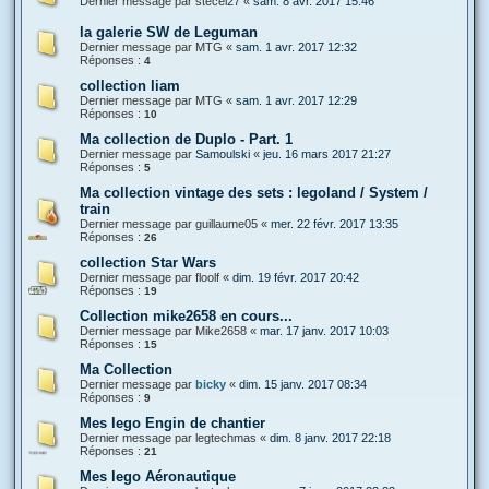
Dernier message par
stecel27
«
sam. 8 avr. 2017 15:46
la galerie SW de Leguman
Dernier message par
MTG
«
sam. 1 avr. 2017 12:32
Réponses :
4
collection liam
Dernier message par
MTG
«
sam. 1 avr. 2017 12:29
Réponses :
10
Ma collection de Duplo - Part. 1
Dernier message par
Samoulski
«
jeu. 16 mars 2017 21:27
Réponses :
5
Ma collection vintage des sets : legoland / System /
train
Dernier message par
guillaume05
«
mer. 22 févr. 2017 13:35
Réponses :
26
collection Star Wars
Dernier message par
floolf
«
dim. 19 févr. 2017 20:42
Réponses :
19
Collection mike2658 en cours...
Dernier message par
Mike2658
«
mar. 17 janv. 2017 10:03
Réponses :
15
Ma Collection
Dernier message par
bicky
«
dim. 15 janv. 2017 08:34
Réponses :
9
Mes lego Engin de chantier
Dernier message par
legtechmas
«
dim. 8 janv. 2017 22:18
Réponses :
21
Mes lego Aéronautique