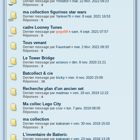
Dernier message par
Ymod59
«
mar. 22 févr. 2022 09:23
Réponses :
4
ma collection figurines star wars
Dernier message par
Yankee76
«
mer. 8 sept. 2021 16:53
Réponses :
5
cadre Looney Tunes
Dernier message par
gege59
«
sam. 4 sept. 2021 07:57
Réponses :
5
Tous venant
Dernier message par
Faustrael
«
mar. 2 févr. 2021 09:33
Réponses :
9
Le Tower Bridge
Dernier message par
actarus
«
dim. 8 nov. 2020 21:21
Réponses :
3
Batcollect & cie
Dernier message par
bicky
«
mer. 4 nov. 2020 15:09
Réponses :
16
Recherche plan d'un ancien set
Dernier message par
madmax
«
ven. 18 oct. 2019 12:22
Réponses :
4
Ma collec Lego City
Dernier message par
cruv
«
lun. 7 janv. 2019 08:05
Réponses :
6
ma collection
Dernier message par
ioakanan
«
ven. 30 nov. 2018 15:03
Réponses :
5
L'inventaire de Batieric
Dernier message par
ioakanan
«
ven. 23 nov. 2018 13:29