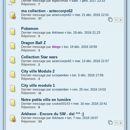
Dernier message par
legtechmas
«
sam. 7 janv. 2017 23:33
Réponses :
7
ma collection - azteccorps62
Dernier message par
azteccorps62
«
mer. 21 déc. 2016 12:01
Réponses :
37
1
2
Pokemon
Dernier message par
Arkheon
«
lun. 19 déc. 2016 21:23
Réponses :
5
Dragon Ball Z
Dernier message par
Alegx
«
lun. 19 déc. 2016 18:59
Réponses :
3
Collection Star wars
Dernier message par
azteccorps62
«
mar. 13 déc. 2016 21:57
Réponses :
2
City ville Module 2
Dernier message par
scorpionber
«
lun. 5 déc. 2016 17:59
Réponses :
3
City ville module 1
Dernier message par
scorpionber
«
ven. 25 nov. 2016 14:02
Réponses :
11
Notre petite ville en lumière
Dernier message par
cookie59143
«
mer. 16 nov. 2016 10:41
Réponses :
8
Arkheon - Encore du SW - dsl ^^ ;)
Dernier message par
Arkheon
«
lun. 7 nov. 2016 19:07
Réponses :
33
1
2