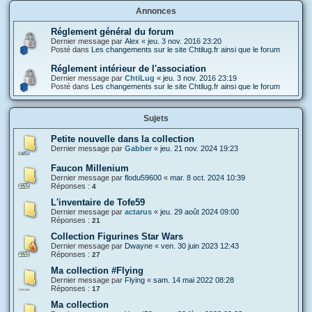
Annonces
Réglement général du forum
Dernier message par
Alex
«
jeu. 3 nov. 2016 23:20
Posté dans
Les changements sur le site Chtilug.fr ainsi que le forum
Réglement intérieur de l'association
Dernier message par
ChtiLug
«
jeu. 3 nov. 2016 23:19
Posté dans
Les changements sur le site Chtilug.fr ainsi que le forum
Sujets
Petite nouvelle dans la collection
Dernier message par
Gabber
«
jeu. 21 nov. 2024 19:23
Faucon Millenium
Dernier message par
flodu59600
«
mar. 8 oct. 2024 10:39
Réponses :
4
L'inventaire de Tofe59
Dernier message par
actarus
«
jeu. 29 août 2024 09:00
Réponses :
21
Collection Figurines Star Wars
Dernier message par
Dwayne
«
ven. 30 juin 2023 12:43
Réponses :
27
Ma collection #Flying
Dernier message par
Flying
«
sam. 14 mai 2022 08:28
Réponses :
17
Ma collection