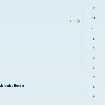
2
41
1
2
16
6
3
2
3
3
 Mercedes Benz a
5
6