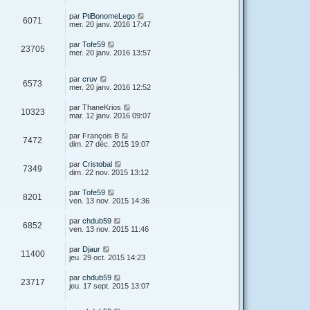
par
PtiBonomeLego
6071
mer. 20 janv. 2016 17:47
par
Tofe59
23705
mer. 20 janv. 2016 13:57
par
cruv
6573
mer. 20 janv. 2016 12:52
par
ThaneKrios
10323
mar. 12 janv. 2016 09:07
par
François B
7472
dim. 27 déc. 2015 19:07
par
Cristobal
7349
dim. 22 nov. 2015 13:12
par
Tofe59
8201
ven. 13 nov. 2015 14:36
par
chdub59
6852
ven. 13 nov. 2015 11:46
par
Djaur
11400
jeu. 29 oct. 2015 14:23
par
chdub59
23717
jeu. 17 sept. 2015 13:07