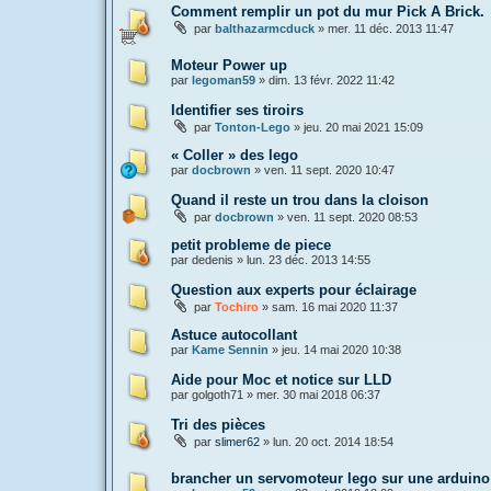
Comment remplir un pot du mur Pick A Brick.
par
balthazarmcduck
»
mer. 11 déc. 2013 11:47
Moteur Power up
par
legoman59
»
dim. 13 févr. 2022 11:42
Identifier ses tiroirs
par
Tonton-Lego
»
jeu. 20 mai 2021 15:09
« Coller » des lego
par
docbrown
»
ven. 11 sept. 2020 10:47
Quand il reste un trou dans la cloison
par
docbrown
»
ven. 11 sept. 2020 08:53
petit probleme de piece
par
dedenis
»
lun. 23 déc. 2013 14:55
Question aux experts pour éclairage
par
Tochiro
»
sam. 16 mai 2020 11:37
Astuce autocollant
par
Kame Sennin
»
jeu. 14 mai 2020 10:38
Aide pour Moc et notice sur LLD
par
golgoth71
»
mer. 30 mai 2018 06:37
Tri des pièces
par
slimer62
»
lun. 20 oct. 2014 18:54
brancher un servomoteur lego sur une arduino