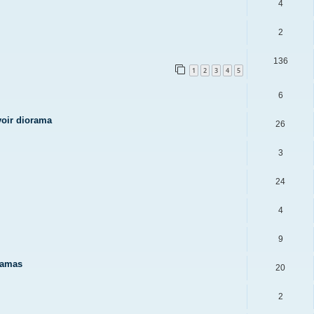
4
2
136
1
2
3
4
5
6
voir diorama
26
3
24
4
9
ramas
20
2