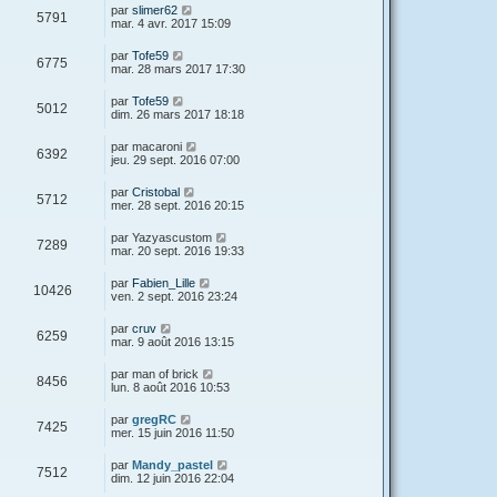
par
slimer62
5791
mar. 4 avr. 2017 15:09
par
Tofe59
6775
mar. 28 mars 2017 17:30
par
Tofe59
5012
dim. 26 mars 2017 18:18
par
macaroni
6392
jeu. 29 sept. 2016 07:00
par
Cristobal
5712
mer. 28 sept. 2016 20:15
par
Yazyascustom
7289
mar. 20 sept. 2016 19:33
par
Fabien_Lille
10426
ven. 2 sept. 2016 23:24
par
cruv
6259
mar. 9 août 2016 13:15
par
man of brick
8456
lun. 8 août 2016 10:53
par
gregRC
7425
mer. 15 juin 2016 11:50
par
Mandy_pastel
7512
dim. 12 juin 2016 22:04