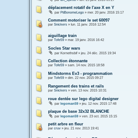
déplacement rotatif de l'axe X en Y
par
PtiBonomeLego
»
mer. 20 janv. 2016 15:17
Comment motoriser le set 60097
par
Snickers
»
lun. 11 janv. 2016 12:54
aiguillage train
par
Tofe59
»
mar. 19 janv. 2016 16:42
Socles Star wars
par
Kornethsbif
»
jeu. 24 déc. 2015 19:34
Collection étonnante
par
Tofe59
»
sam. 14 nov. 2015 18:58
Mindstorms Ev3 - programmation
par
Tofe59
»
dim. 22 nov. 2015 09:27
Rangement des trains et rails
par
Snickers
»
ven. 13 nov. 2015 10:31
roue dentée sur lego digital designer
par
legoman59
»
jeu. 12 nov. 2015 17:48
plaque de base 32x32 BLANCHE
par
legoman59
»
ven. 23 oct. 2015 15:15
petit arbre en fleur
par
cruv
»
jeu. 21 nov. 2013 19:41