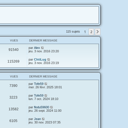
1
2
Suivante
115 sujets
VUES
DERNIER MESSAGE
par
Alex
91540
jeu. 3 nov. 2016 23:20
par
ChtiLug
115269
jeu. 3 nov. 2016 23:19
VUES
DERNIER MESSAGE
par
Tofe59
7390
mer. 26 févr. 2025 18:01
par
Tofe59
3223
lun. 7 oct. 2024 18:10
par
flodu59600
13582
jeu. 26 sept. 2024 11:00
par
Jean
6105
jeu. 30 nov. 2023 07:35