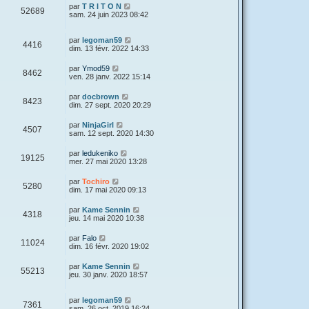
par
T R I T O N
52689
sam. 24 juin 2023 08:42
par
legoman59
4416
dim. 13 févr. 2022 14:33
par
Ymod59
8462
ven. 28 janv. 2022 15:14
par
docbrown
8423
dim. 27 sept. 2020 20:29
par
NinjaGirl
4507
sam. 12 sept. 2020 14:30
par
ledukeniko
19125
mer. 27 mai 2020 13:28
par
Tochiro
5280
dim. 17 mai 2020 09:13
par
Kame Sennin
4318
jeu. 14 mai 2020 10:38
par
Falo
11024
dim. 16 févr. 2020 19:02
par
Kame Sennin
55213
jeu. 30 janv. 2020 18:57
par
legoman59
7361
sam. 26 oct. 2019 16:24