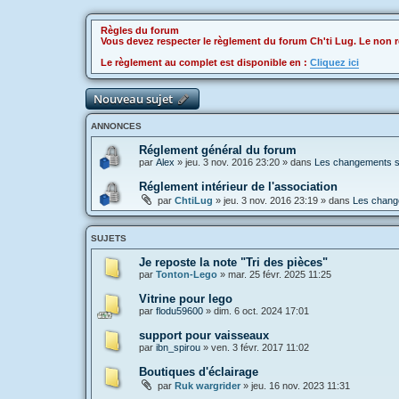
Règles du forum
Vous devez respecter le règlement du forum Ch'ti Lug. Le non r
Le règlement au complet est disponible en :
Cliquez ici
Nouveau sujet
ANNONCES
Réglement général du forum
par
Alex
»
jeu. 3 nov. 2016 23:20
» dans
Les changements sur
Réglement intérieur de l'association
par
ChtiLug
»
jeu. 3 nov. 2016 23:19
» dans
Les change
SUJETS
Je reposte la note "Tri des pièces"
par
Tonton-Lego
»
mar. 25 févr. 2025 11:25
Vitrine pour lego
par
flodu59600
»
dim. 6 oct. 2024 17:01
support pour vaisseaux
par
ibn_spirou
»
ven. 3 févr. 2017 11:02
Boutiques d'éclairage
par
Ruk wargrider
»
jeu. 16 nov. 2023 11:31