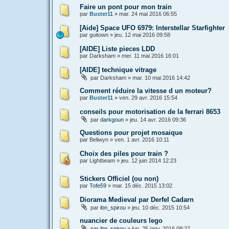
Faire un pont pour mon train
par
Buster11
»
mar. 24 mai 2016 06:55
[Aide] Space UFO 6979: Interstellar Starfighter
par
guitown
»
jeu. 12 mai 2016 09:58
[AIDE] Liste pieces LDD
par
Darksham
»
mer. 11 mai 2016 16:01
[AIDE] technique vitrage
par
Darksham
»
mar. 10 mai 2016 14:42
Comment réduire la vitesse d un moteur?
par
Buster11
»
ven. 29 avr. 2016 15:54
conseils pour motorisation de la ferrari 8653
par
darkgoun
»
jeu. 14 avr. 2016 09:36
Questions pour projet mosaique
par
Beliwyn
»
ven. 1 avr. 2016 10:11
Choix des piles pour train ?
par
Lightbeam
»
jeu. 12 juin 2014 12:23
Stickers Officiel (ou non)
par
Tofe59
»
mar. 15 déc. 2015 13:02
Diorama Medieval par Derfel Cadarn
par
ibn_spirou
»
jeu. 10 déc. 2015 10:54
nuancier de couleurs lego
par
ibn_spirou
»
lun. 25 janv. 2016 09:27