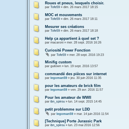
Roues et pneus, lesquels choisir.
par
Tofe59
»
dim. 26 mars 2017 18:15
MOC et mouvements
par
Tofe59
»
dim. 26 mars 2017 18:11
Mesurer ses créations
par
Tofe59
»
dim. 26 mars 2017 18:18
Help ça appartient à quel set ?
par
macaroni
»
mer. 28 sept. 2016 16:26
Curiosité Power Fonction
par
Tofe59
»
mer. 28 sept. 2016 19:23
Minifig custom
par
guitown
»
lun. 19 sept. 2016 13:57
commandé des pièces sur internet
par
legoman59
»
jeu. 30 juin 2016 11:35
pour les amateurs de brick film
par
legoman59
»
ven. 29 avr. 2016 11:57
Pour les amateur de WWII
par
ibn_spirou
»
lun. 14 sept. 2015 14:45
petit problemme sur LDD
par
legoman59
»
mar. 14 juin 2016 11:54
[Technique] Porte Jurassic Park
par
ibn_spirou
»
lun. 23 mai 2016 12:56