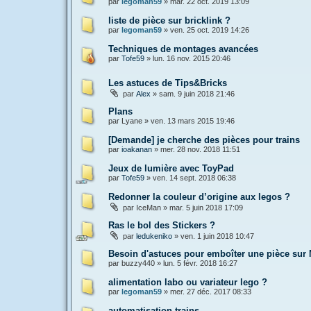
par
legoman59
»
mar. 22 oct. 2019 13:09
liste de pièce sur bricklink ?
par
legoman59
»
ven. 25 oct. 2019 14:26
Techniques de montages avancées
par
Tofe59
»
lun. 16 nov. 2015 20:46
Les astuces de Tips&Bricks
par
Alex
»
sam. 9 juin 2018 21:46
Plans
par
Lyane
»
ven. 13 mars 2015 19:46
[Demande] je cherche des pièces pour trains
par
ioakanan
»
mer. 28 nov. 2018 11:51
Jeux de lumière avec ToyPad
par
Tofe59
»
ven. 14 sept. 2018 06:38
Redonner la couleur d’origine aux legos ?
par
IceMan
»
mar. 5 juin 2018 17:09
Ras le bol des Stickers ?
par
ledukeniko
»
ven. 1 juin 2018 10:47
Besoin d'astuces pour emboîter une pièce sur
par
buzzy440
»
lun. 5 févr. 2018 16:27
alimentation labo ou variateur lego ?
par
legoman59
»
mer. 27 déc. 2017 08:33
automatisation trains