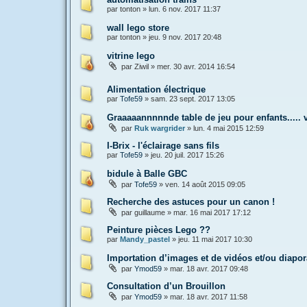
par
tonton
»
lun. 6 nov. 2017 11:37
wall lego store
par
tonton
»
jeu. 9 nov. 2017 20:48
vitrine lego
par
Ziwil
»
mer. 30 avr. 2014 16:54
Alimentation électrique
par
Tofe59
»
sam. 23 sept. 2017 13:05
Graaaaannnnnde table de jeu pour enfants..... 
par
Ruk wargrider
»
lun. 4 mai 2015 12:59
I-Brix - l'éclairage sans fils
par
Tofe59
»
jeu. 20 juil. 2017 15:26
bidule à Balle GBC
par
Tofe59
»
ven. 14 août 2015 09:05
Recherche des astuces pour un canon !
par
guillaume
»
mar. 16 mai 2017 17:12
Peinture pièces Lego ??
par
Mandy_pastel
»
jeu. 11 mai 2017 10:30
Importation d’images et de vidéos et/ou diapo
par
Ymod59
»
mar. 18 avr. 2017 09:48
Consultation d’un Brouillon
par
Ymod59
»
mar. 18 avr. 2017 11:58