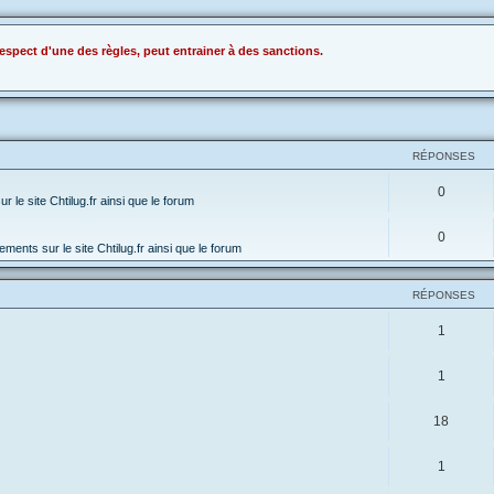
espect d'une des règles, peut entrainer à des sanctions.
RÉPONSES
0
 le site Chtilug.fr ainsi que le forum
0
ments sur le site Chtilug.fr ainsi que le forum
RÉPONSES
1
1
18
1