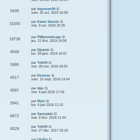
par
legoman59
5435
sam. 26 oct. 2019 16:06
par
Kame Sennin
31055
mer. 9 oct. 2019 20:35
par
PtiBonomeLego
19736
jeu. 21 févr. 2019 19:58
par
Djsamix
8549
lun. 28 janv. 2019 16:57
par
Tofe59
5995
mer. 28 nov. 2018 18:55
par
Desmaz
6517
sam. 15 sept. 2018 14:04
par
Alex
6587
mer. 6 juin 2018 17:42
par
Mylo
5941
lun. 4 juin 2018 12:15
par
Samoulski
6672
mar. 6 févr. 2018 21:54
par
Tofe59
8529
mer. 27 déc. 2017 20:19
par
Obélix