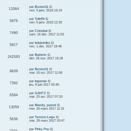
par
Buster11
12064
ven. 5 janv. 2018 16:19
par
Tofe59
5876
ven. 5 janv. 2018 12:30
par
Cristobal
7490
sam. 16 déc. 2017 11:53
par
ledukeniko
5817
ven. 1 déc. 2017 19:48
par
Batieric
242593
dim. 26 nov. 2017 19:28
par
Buster11
8839
mar. 10 oct. 2017 11:06
par
legoman
7392
jeu. 8 juin 2017 05:40
par
GANTZ
6584
mar. 25 avr. 2017 07:20
par
Mandy_pastel
13059
mer. 29 mars 2017 11:31
par
Tonton-Lego
5636
mar. 28 mars 2017 20:47
par
Pinky Pou