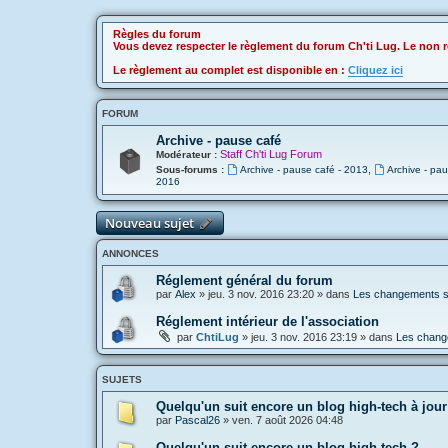
Règles du forum
Vous devez respecter le règlement du forum Ch'ti Lug. Le non r
Le règlement au complet est disponible en :
Cliquez ici
FORUM
Archive - pause café
Staff Ch'ti Lug Forum
Modérateur :
,
Sous-forums :
Archive - pause café - 2013
Archive - pa
2016
Nouveau sujet
ANNONCES
Réglement général du forum
par
Alex
»
jeu. 3 nov. 2016 23:20
» dans
Les changements sur
Réglement intérieur de l'association
par
ChtiLug
»
jeu. 3 nov. 2016 23:19
» dans
Les change
SUJETS
Quelqu'un suit encore un blog high-tech à jour
par
Pascal26
»
ven. 7 août 2026 04:48
Quelqu'un suit encore un blog high-tech ?