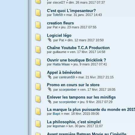
par
stecel27
»
dim. 26 mars 2017 07:37
C'est quoi L'impesanteur?
par
Tofe59
»
mar. 31 janv. 2017 14:43
creation fleurs
par
Pat
»
jeu. 23 mars 2017 07:55
Logiciel légo
par
Pat
»
dim. 12 mars 2017 10:50
Chaîne Youtube T.C.A Production
par
guillaume
»
ven. 17 févr. 2017 14:58
Ouvrir une boutique Bricklink ?
par
Hatta Waax
»
jeu. 9 mars 2017 07:41
Appel à bénévoles
par
centrum59
»
mar. 21 févr. 2017 21:15
Promo en cours sur le store
par
scorpionber
»
ven. 17 févr. 2017 18:05
Enlever les tampons sur les minifigs
par
scorpionber
»
jeu. 9 févr. 2017 07:29
La marque la plus puissante du monde en 2015 
par
Bapt
»
mer. 18 févr. 2015 09:06
La philosophie, c'est simple!
par
legoman
»
lun. 30 janv. 2017 11:07
Avant première Batman Movie au Cinéville