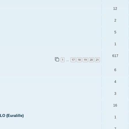
12
2
5
1
617
1
17
18
19
20
21
…
6
4
3
16
O (Euralille)
1