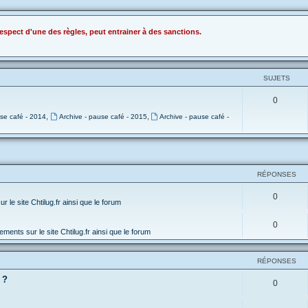
espect d'une des règles, peut entrainer à des sanctions.
SUJETS
0
,
,
use café - 2014
Archive - pause café - 2015
Archive - pause café -
RÉPONSES
0
 le site Chtilug.fr ainsi que le forum
0
ments sur le site Chtilug.fr ainsi que le forum
RÉPONSES
 ?
0