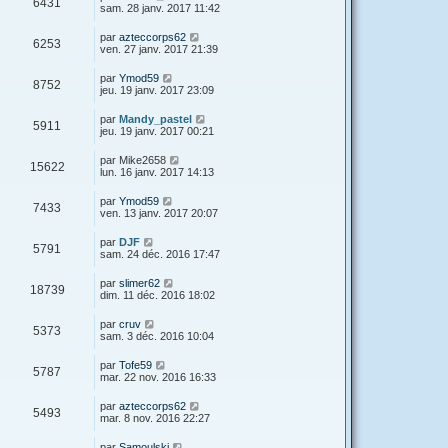
6431
sam. 28 janv. 2017 11:42
par
azteccorps62
6253
ven. 27 janv. 2017 21:39
par
Ymod59
8752
jeu. 19 janv. 2017 23:09
par
Mandy_pastel
5911
jeu. 19 janv. 2017 00:21
par
Mike2658
15622
lun. 16 janv. 2017 14:13
par
Ymod59
7433
ven. 13 janv. 2017 20:07
par
DJF
5791
sam. 24 déc. 2016 17:47
par
slimer62
18739
dim. 11 déc. 2016 18:02
par
cruv
5373
sam. 3 déc. 2016 10:04
par
Tofe59
5787
mar. 22 nov. 2016 16:33
par
azteccorps62
5493
mar. 8 nov. 2016 22:27
par
Samoulski