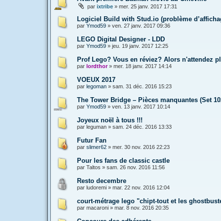
par
ixtribe
»
mer. 25 janv. 2017 17:31
Logiciel Build with Stud.io (problème d’affich
par
Ymod59
»
ven. 27 janv. 2017 09:36
LEGO Digital Designer - LDD
par
Ymod59
»
jeu. 19 janv. 2017 12:25
Prof Lego? Vous en réviez? Alors n'attendez pl
par
lordthor
»
mer. 18 janv. 2017 14:14
VOEUX 2017
par
legoman
»
sam. 31 déc. 2016 15:23
The Tower Bridge – Pièces manquantes (Set 10
par
Ymod59
»
ven. 13 janv. 2017 10:14
Joyeux noël à tous !!!
par
leguman
»
sam. 24 déc. 2016 13:33
Futur Fan
par
slimer62
»
mer. 30 nov. 2016 22:23
Pour les fans de classic castle
par
Taltos
»
sam. 26 nov. 2016 11:56
Resto decembre
par
ludoremi
»
mar. 22 nov. 2016 12:04
court-métrage lego "chipt-tout et les ghostbust
par
macaroni
»
mar. 8 nov. 2016 20:35