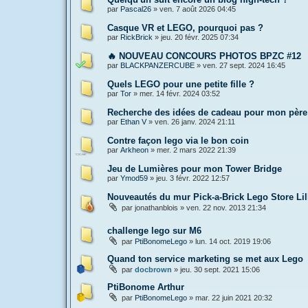
par
Pascal26
»
ven. 7 août 2026 04:45
Casque VR et LEGO, pourquoi pas ?
par
RickBrick
»
jeu. 20 févr. 2025 07:34
🔥 NOUVEAU CONCOURS PHOTOS BPZC #12
par
BLACKPANZERCUBE
»
ven. 27 sept. 2024 16:45
Quels LEGO pour une petite fille ?
par
Tor
»
mer. 14 févr. 2024 03:52
Recherche des idées de cadeau pour mon père
par
Ethan V
»
ven. 26 janv. 2024 21:11
Contre façon lego via le bon coin
par
Arkheon
»
mer. 2 mars 2022 21:39
Jeu de Lumières pour mon Tower Bridge
par
Ymod59
»
jeu. 3 févr. 2022 12:57
Nouveautés du mur Pick-a-Brick Lego Store Lil
par
jonathanblois
»
ven. 22 nov. 2013 21:34
challenge lego sur M6
par
PtiBonomeLego
»
lun. 14 oct. 2019 19:06
Quand ton service marketing se met aux Lego
par
docbrown
»
jeu. 30 sept. 2021 15:06
PtiBonome Arthur
par
PtiBonomeLego
»
mar. 22 juin 2021 20:32