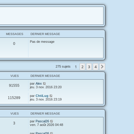
MESSAGES
DERNIER MESSAGE
Pas de message
0
1
2
3
4
Suivante
275 sujets
VUES
DERNIER MESSAGE
par
Alex
91555
jeu. 3 nov. 2016 23:20
par
ChtiLug
115289
jeu. 3 nov. 2016 23:19
VUES
DERNIER MESSAGE
par
Pascal26
3
ven. 7 août 2026 04:48
par
Pascal26