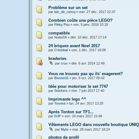
Problème sur un set
par
loic_de_roncq
»
mer. 27 déc. 2017 22:37
Combien coûte une pièce LEGO?
par
Pinky Pou
»
ven. 5 janv. 2018 10:18
compatible
par
Nolan59
»
dim. 10 déc. 2017 17:14
24 briques avant Noel 2017
par
Cristobal
»
ven. 1 déc. 2017 18:08
braderies
par
cruv
»
dim. 6 avr. 2014 12:49
Vous ne trouvez pas qu ils' exagerent?
par
Buster11
»
jeu. 5 oct. 2017 06:42
Idée pour motoriser le set 7747
par
Snickers
»
mer. 7 juin 2017 17:40
Imprimante lego ^^
par
Touma
»
lun. 24 avr. 2017 13:25
Après Tonton sur TF1...
par
DJF
»
ven. 24 mars 2017 15:48
Vêtements LEGO dans nouvelle boutique UNIQL
par
Mylo
»
mar. 28 mars 2017 18:24
photos de profil