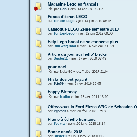
Magasine Lego en français
par
lucie
»
dim. 13 oct. 2019 21:21
Fonds d'écran LEGO
par
Tonton-Lego
»
jeu. 13 juin 2019 09:15
Catalogue LEGO 2eme semestre 2019
par
Tonton-Lego
»
mer. 12 juin 2019 09:00
Help Lego boost ne se connecte plus
par
Ruk wargrider
»
mar. 16 avr. 2019 11:21
Article du jour sur hello' bricks
par
Buster11
»
mer. 17 avr. 2019 07:49
pour noel
par
Nolan59
»
jeu. 7 déc. 2017 21:04
Flickr devient payant
par
Tofe59
»
ven. 2 nov. 2018 13:05
Happy Birthday
par
ixtribe
»
dim. 13 avr. 2014 13:10
Offrez-vous la Ford Fiesta WRC de Sébastien 
par
legoman
»
mar. 20 févr. 2018 17:18
Plante à échelle humaine.
par
Touma
»
sam. 20 janv. 2018 18:14
Bonne année 2018
par
Buster11
»
lun. 1 janv. 2018 09:12