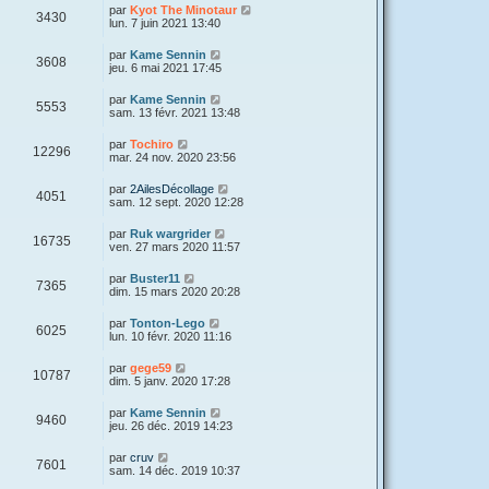
par
Kyot The Minotaur
3430
lun. 7 juin 2021 13:40
par
Kame Sennin
3608
jeu. 6 mai 2021 17:45
par
Kame Sennin
5553
sam. 13 févr. 2021 13:48
par
Tochiro
12296
mar. 24 nov. 2020 23:56
par
2AilesDécollage
4051
sam. 12 sept. 2020 12:28
par
Ruk wargrider
16735
ven. 27 mars 2020 11:57
par
Buster11
7365
dim. 15 mars 2020 20:28
par
Tonton-Lego
6025
lun. 10 févr. 2020 11:16
par
gege59
10787
dim. 5 janv. 2020 17:28
par
Kame Sennin
9460
jeu. 26 déc. 2019 14:23
par
cruv
7601
sam. 14 déc. 2019 10:37