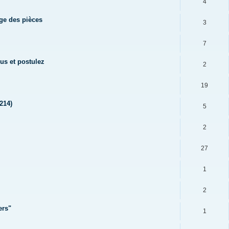
4
age des pièces
3
7
us et postulez
2
19
214)
5
2
27
1
2
ers"
1