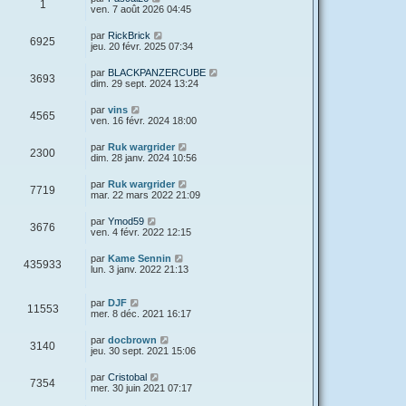
1
ven. 7 août 2026 04:45
par
RickBrick
6925
jeu. 20 févr. 2025 07:34
par
BLACKPANZERCUBE
3693
dim. 29 sept. 2024 13:24
par
vins
4565
ven. 16 févr. 2024 18:00
par
Ruk wargrider
2300
dim. 28 janv. 2024 10:56
par
Ruk wargrider
7719
mar. 22 mars 2022 21:09
par
Ymod59
3676
ven. 4 févr. 2022 12:15
par
Kame Sennin
435933
lun. 3 janv. 2022 21:13
par
DJF
11553
mer. 8 déc. 2021 16:17
par
docbrown
3140
jeu. 30 sept. 2021 15:06
par
Cristobal
7354
mer. 30 juin 2021 07:17