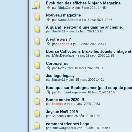
Évolution des affiches Ninjago Magazine
par
NinjaGirl
»
dim. 6 juin 2021 14:45
Nouveau magazine
par
Kame Sennin
»
jeu. 6 mai 2021 17:45
A quand le retour d une gamme ancienne.
par
Buster11
»
ven. 12 févr. 2021 13:13
A votre avis ?
par
Tochiro
»
jeu. 12 nov. 2020 20:41
Bourse Collections Bruxelles Jouets vintage e
par
2AilesDécollage
»
sam. 12 sept. 2020 12:28
Coronavirus
par
Alex
»
mer. 18 mars 2020 20:51
Jeu lego legacy
par
Buster11
»
dim. 15 mars 2020 14:01
Boutique sur Boulogne/mer (petit coup de pou
par
Tonton-Lego
»
lun. 10 févr. 2020 11:16
Bonne année 2020 !!!
par
Tochiro
»
mer. 1 janv. 2020 10:53
Joyeux Noël 2019
par
Arkheon
»
mer. 25 déc. 2019 11:39
comment trier ses Lego....
par
Ruk wargrider
»
ven. 13 déc. 2019 09:00