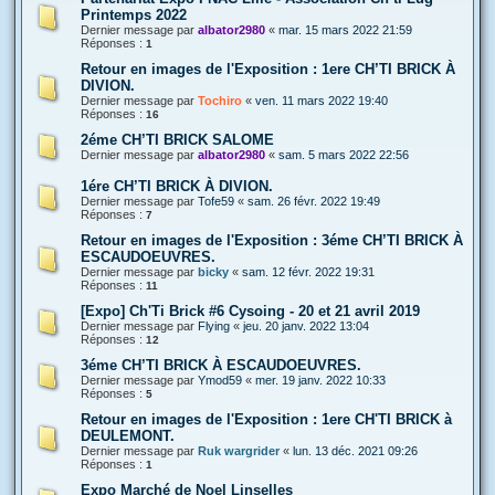
Printemps 2022
Dernier message par
albator2980
«
mar. 15 mars 2022 21:59
Réponses :
1
Retour en images de l'Exposition : 1ere CH’TI BRICK À
DIVION.
Dernier message par
Tochiro
«
ven. 11 mars 2022 19:40
Réponses :
16
2éme CH’TI BRICK SALOME
Dernier message par
albator2980
«
sam. 5 mars 2022 22:56
1ére CH’TI BRICK À DIVION.
Dernier message par
Tofe59
«
sam. 26 févr. 2022 19:49
Réponses :
7
Retour en images de l'Exposition : 3éme CH’TI BRICK À
ESCAUDOEUVRES.
Dernier message par
bicky
«
sam. 12 févr. 2022 19:31
Réponses :
11
[Expo] Ch'Ti Brick #6 Cysoing - 20 et 21 avril 2019
Dernier message par
Flying
«
jeu. 20 janv. 2022 13:04
Réponses :
12
3éme CH’TI BRICK À ESCAUDOEUVRES.
Dernier message par
Ymod59
«
mer. 19 janv. 2022 10:33
Réponses :
5
Retour en images de l'Exposition : 1ere CH'TI BRICK à
DEULEMONT.
Dernier message par
Ruk wargrider
«
lun. 13 déc. 2021 09:26
Réponses :
1
Expo Marché de Noel Linselles