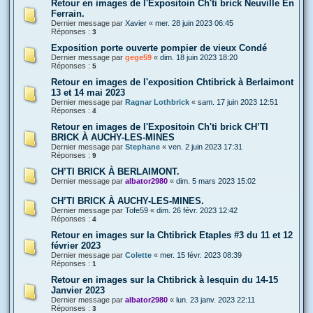
Retour en images de l'Expositoin Ch'ti brick Neuville En
Ferrain.
Dernier message par
Xavier
«
mer. 28 juin 2023 06:45
Réponses :
3
Exposition porte ouverte pompier de vieux Condé
Dernier message par
gege59
«
dim. 18 juin 2023 18:20
Réponses :
5
Retour en images de l'exposition Chtibrick à Berlaimont
13 et 14 mai 2023
Dernier message par
Ragnar Lothbrick
«
sam. 17 juin 2023 12:51
Réponses :
4
Retour en images de l'Expositoin Ch'ti brick CH’TI
BRICK À AUCHY-LES-MINES
Dernier message par
Stephane
«
ven. 2 juin 2023 17:31
Réponses :
9
CH’TI BRICK À BERLAIMONT.
Dernier message par
albator2980
«
dim. 5 mars 2023 15:02
CH’TI BRICK À AUCHY-LES-MINES.
Dernier message par
Tofe59
«
dim. 26 févr. 2023 12:42
Réponses :
4
Retour en images sur la Chtibrick Etaples #3 du 11 et 12
février 2023
Dernier message par
Colette
«
mer. 15 févr. 2023 08:39
Réponses :
1
Retour en images sur la Chtibrick à lesquin du 14-15
Janvier 2023
Dernier message par
albator2980
«
lun. 23 janv. 2023 22:11
Réponses :
3