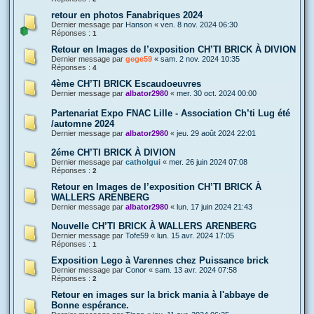
retour en photos Fanabriques 2024
Dernier message par
Hanson
«
ven. 8 nov. 2024 06:30
Réponses :
1
Retour en Images de l’exposition CH’TI BRICK À DIVION
Dernier message par
gege59
«
sam. 2 nov. 2024 10:35
Réponses :
4
4ème CH’TI BRICK Escaudoeuvres
Dernier message par
albator2980
«
mer. 30 oct. 2024 00:00
Partenariat Expo FNAC Lille - Association Ch’ti Lug été
/automne 2024
Dernier message par
albator2980
«
jeu. 29 août 2024 22:01
2éme CH’TI BRICK À DIVION
Dernier message par
catholgui
«
mer. 26 juin 2024 07:08
Réponses :
2
Retour en Images de l’exposition CH’TI BRICK À
WALLERS ARENBERG
Dernier message par
albator2980
«
lun. 17 juin 2024 21:43
Nouvelle CH’TI BRICK À WALLERS ARENBERG
Dernier message par
Tofe59
«
lun. 15 avr. 2024 17:05
Réponses :
1
Exposition Lego à Varennes chez Puissance brick
Dernier message par
Conor
«
sam. 13 avr. 2024 07:58
Réponses :
2
Retour en images sur la brick mania à l'abbaye de
Bonne espérance.