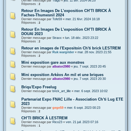
Dernier message par
Tiago
«
jeu. 11 avr. 2024 06:25
Réponses :
2
Retour En Images De L’exposition CH’TI BRICK À
Faches-Thumesnil 2024
Dernier message par
Tofe59
«
mer. 21 févr. 2024 16:18
Réponses :
2
Retour En Images De L’exposition CH’TI BRICK À
DOUAI 2023
Dernier message par
Straxx
«
lun. 18 déc. 2023 23:22
Réponses :
2
Retour en images de l'Expositoin Ch'ti brick LESTREM
Dernier message par
Ruk wargrider
«
mar. 28 nov. 2023 21:55
Réponses :
2
Mini exposition gare aux monstres
Dernier message par
albator2980
«
jeu. 7 sept. 2023 20:45
Mini exposition Arkèos An mil et une briques
Dernier message par
albator2980
«
jeu. 7 sept. 2023 20:30
Briqu'Expo Freelug
Dernier message par
brick_art_lille
«
mer. 6 sept. 2023 10:02
Partenariat Expo FNAC Lille - Association Ch’ti Lug ETE
2023
Dernier message par
gege59
«
mer. 6 sept. 2023 00:23
Réponses :
2
CH’TI BRICK À LESTREM
Dernier message par
Rico23
«
ven. 21 juil. 2023 07:16
Réponses :
1