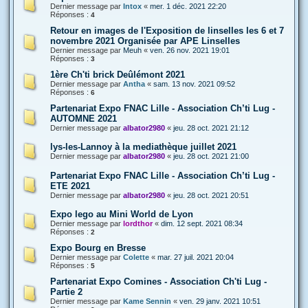
Dernier message par
Intox
«
mer. 1 déc. 2021 22:20
Réponses :
4
Retour en images de l'Exposition de linselles les 6 et 7
novembre 2021 Organisée par APE Linselles
Dernier message par
Meuh
«
ven. 26 nov. 2021 19:01
Réponses :
3
1ère Ch'ti brick Deûlémont 2021
Dernier message par
Antha
«
sam. 13 nov. 2021 09:52
Réponses :
6
Partenariat Expo FNAC Lille - Association Ch’ti Lug -
AUTOMNE 2021
Dernier message par
albator2980
«
jeu. 28 oct. 2021 21:12
lys-les-Lannoy à la mediathèque juillet 2021
Dernier message par
albator2980
«
jeu. 28 oct. 2021 21:00
Partenariat Expo FNAC Lille - Association Ch’ti Lug -
ETE 2021
Dernier message par
albator2980
«
jeu. 28 oct. 2021 20:51
Expo lego au Mini World de Lyon
Dernier message par
lordthor
«
dim. 12 sept. 2021 08:34
Réponses :
2
Expo Bourg en Bresse
Dernier message par
Colette
«
mar. 27 juil. 2021 20:04
Réponses :
5
Partenariat Expo Comines - Association Ch'ti Lug -
Partie 2
Dernier message par
Kame Sennin
«
ven. 29 janv. 2021 10:51