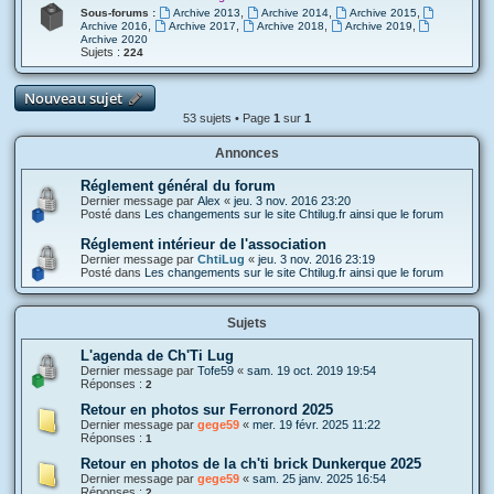
,
,
,
Sous-forums :
Archive 2013
Archive 2014
Archive 2015
,
,
,
,
Archive 2016
Archive 2017
Archive 2018
Archive 2019
Archive 2020
Sujets :
224
Nouveau sujet
53 sujets • Page
1
sur
1
Annonces
Réglement général du forum
Dernier message par
Alex
«
jeu. 3 nov. 2016 23:20
Posté dans
Les changements sur le site Chtilug.fr ainsi que le forum
Réglement intérieur de l'association
Dernier message par
ChtiLug
«
jeu. 3 nov. 2016 23:19
Posté dans
Les changements sur le site Chtilug.fr ainsi que le forum
Sujets
L'agenda de Ch'Ti Lug
Dernier message par
Tofe59
«
sam. 19 oct. 2019 19:54
Réponses :
2
Retour en photos sur Ferronord 2025
Dernier message par
gege59
«
mer. 19 févr. 2025 11:22
Réponses :
1
Retour en photos de la ch'ti brick Dunkerque 2025
Dernier message par
gege59
«
sam. 25 janv. 2025 16:54
Réponses :
2