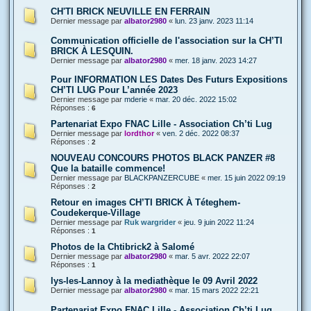
CH'TI BRICK NEUVILLE EN FERRAIN
Dernier message par
albator2980
«
lun. 23 janv. 2023 11:14
Communication officielle de l'association sur la CH’TI
BRICK À LESQUIN.
Dernier message par
albator2980
«
mer. 18 janv. 2023 14:27
Pour INFORMATION LES Dates Des Futurs Expositions
CH’TI LUG Pour L’année 2023
Dernier message par
mderie
«
mar. 20 déc. 2022 15:02
Réponses :
6
Partenariat Expo FNAC Lille - Association Ch’ti Lug
Dernier message par
lordthor
«
ven. 2 déc. 2022 08:37
Réponses :
2
NOUVEAU CONCOURS PHOTOS BLACK PANZER #8
Que la bataille commence!
Dernier message par
BLACKPANZERCUBE
«
mer. 15 juin 2022 09:19
Réponses :
2
Retour en images CH’TI BRICK À Téteghem-
Coudekerque-Village
Dernier message par
Ruk wargrider
«
jeu. 9 juin 2022 11:24
Réponses :
1
Photos de la Chtibrick2 à Salomé
Dernier message par
albator2980
«
mar. 5 avr. 2022 22:07
Réponses :
1
lys-les-Lannoy à la mediathèque le 09 Avril 2022
Dernier message par
albator2980
«
mar. 15 mars 2022 22:21
Partenariat Expo FNAC Lille - Association Ch’ti Lug