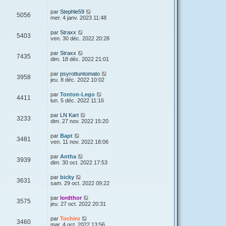
par
Stephle59
5056
mer. 4 janv. 2023 11:48
par
Straxx
5403
ven. 30 déc. 2022 20:28
par
Straxx
7435
dim. 18 déc. 2022 21:01
par
psyrottuntomato
3958
jeu. 8 déc. 2022 10:02
par
Tonton-Lego
4411
lun. 5 déc. 2022 11:16
par
LN Kart
3233
dim. 27 nov. 2022 15:20
par
Bapt
3481
ven. 11 nov. 2022 18:06
par
Antha
3939
dim. 30 oct. 2022 17:53
par
bicky
3631
sam. 29 oct. 2022 09:22
par
lordthor
3575
jeu. 27 oct. 2022 20:31
par
Tochiro
3460
mar. 4 oct. 2022 13:56