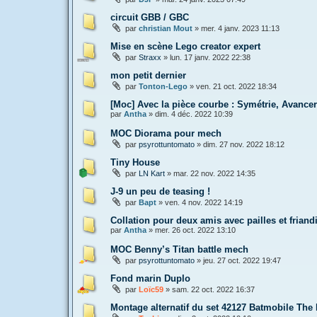
circuit GBB / GBC
par
christian Mout
»
mer. 4 janv. 2023 11:13
Mise en scène Lego creator expert
par
Straxx
»
lun. 17 janv. 2022 22:38
mon petit dernier
par
Tonton-Lego
»
ven. 21 oct. 2022 18:34
[Moc] Avec la pièce courbe : Symétrie, Avancer
par
Antha
»
dim. 4 déc. 2022 10:39
MOC Diorama pour mech
par
psyrottuntomato
»
dim. 27 nov. 2022 18:12
Tiny House
par
LN Kart
»
mar. 22 nov. 2022 14:35
J-9 un peu de teasing !
par
Bapt
»
ven. 4 nov. 2022 14:19
Collation pour deux amis avec pailles et frian
par
Antha
»
mer. 26 oct. 2022 13:10
MOC Benny’s Titan battle mech
par
psyrottuntomato
»
jeu. 27 oct. 2022 19:47
Fond marin Duplo
par
Loïc59
»
sam. 22 oct. 2022 16:37
Montage alternatif du set 42127 Batmobile The