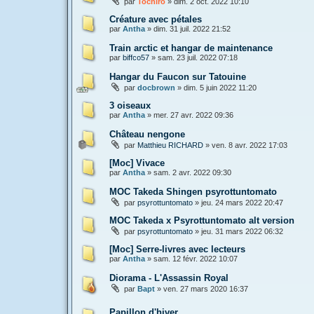
par
Tochiro
»
dim. 2 oct. 2022 10:10
Créature avec pétales
par
Antha
»
dim. 31 juil. 2022 21:52
Train arctic et hangar de maintenance
par
biffco57
»
sam. 23 juil. 2022 07:18
Hangar du Faucon sur Tatouine
par
docbrown
»
dim. 5 juin 2022 11:20
3 oiseaux
par
Antha
»
mer. 27 avr. 2022 09:36
Château nengone
par
Matthieu RICHARD
»
ven. 8 avr. 2022 17:03
[Moc] Vivace
par
Antha
»
sam. 2 avr. 2022 09:30
MOC Takeda Shingen psyrottuntomato
par
psyrottuntomato
»
jeu. 24 mars 2022 20:47
MOC Takeda x Psyrottuntomato alt version
par
psyrottuntomato
»
jeu. 31 mars 2022 06:32
[Moc] Serre-livres avec lecteurs
par
Antha
»
sam. 12 févr. 2022 10:07
Diorama - L'Assassin Royal
par
Bapt
»
ven. 27 mars 2020 16:37
Papillon d'hiver