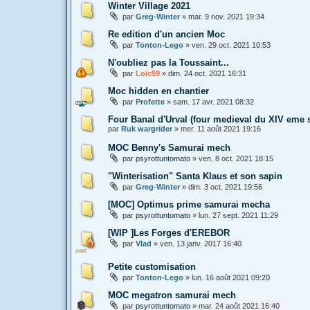
Winter Village 2021
par
Greg-Winter
»
mar. 9 nov. 2021 19:34
Re edition d'un ancien Moc
par
Tonton-Lego
»
ven. 29 oct. 2021 10:53
N'oubliez pas la Toussaint...
par
Loïc59
»
dim. 24 oct. 2021 16:31
Moc hidden en chantier
par
Profette
»
sam. 17 avr. 2021 08:32
Four Banal d'Urval (four medieval du XIV eme 
par
Ruk wargrider
»
mer. 11 août 2021 19:16
MOC Benny's Samurai mech
par
psyrottuntomato
»
ven. 8 oct. 2021 18:15
"Winterisation" Santa Klaus et son sapin
par
Greg-Winter
»
dim. 3 oct. 2021 19:56
[MOC] Optimus prime samurai mecha
par
psyrottuntomato
»
lun. 27 sept. 2021 11:29
[WIP ]Les Forges d'EREBOR
par
Vlad
»
ven. 13 janv. 2017 16:40
Petite customisation
par
Tonton-Lego
»
lun. 16 août 2021 09:20
MOC megatron samurai mech
par
psyrottuntomato
»
mar. 24 août 2021 16:40