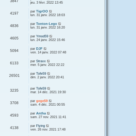
3847
jeu. 3 févr. 2022 13:45
par
TigrOO
4197
lun. 31 janv. 2022 18:03
par
Tonton-Lego
4836
lun. 31 janv. 2022 16:20
par
Ymod59
4605
lun. 24 janv. 2022 15:46
par
DJF
5094
ven. 14 janv. 2022 07:48
par
Straxx
6133
mer. 5 janv. 2022 22:22
par
Tofe59
26501
dim. 2 janv. 2022 20:41
par
Tofe59
3235
mar. 14 déc. 2021 19:30
par
gege59
3708
sam. 4 déc. 2021 00:55
par
Antha
4593
sam. 27 nov. 2021 11:41
par
Flying
4138
ven. 26 nov. 2021 17:48