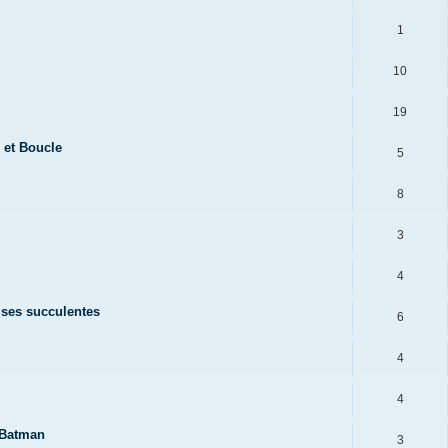
1
10
19
 et Boucle
5
8
3
4
dises succulentes
6
4
4
 Batman
3