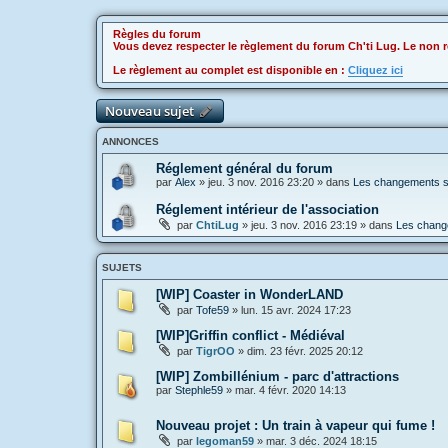
Règles du forum
Vous devez respecter le règlement du forum Ch'ti Lug. Le non r
Le règlement au complet est disponible en :
Cliquez ici
Nouveau sujet
ANNONCES
Réglement général du forum
par
Alex
»
jeu. 3 nov. 2016 23:20
» dans
Les changements sur
Réglement intérieur de l'association
par
ChtiLug
»
jeu. 3 nov. 2016 23:19
» dans
Les change
SUJETS
[WIP] Coaster in WonderLAND
par
Tofe59
»
lun. 15 avr. 2024 17:23
[WIP]Griffin conflict - Médiéval
par
TigrOO
»
dim. 23 févr. 2025 20:12
[WIP] Zombillénium - parc d'attractions
par
Stephle59
»
mar. 4 févr. 2020 14:13
Nouveau projet : Un train à vapeur qui fume !
par
legoman59
»
mar. 3 déc. 2024 18:15