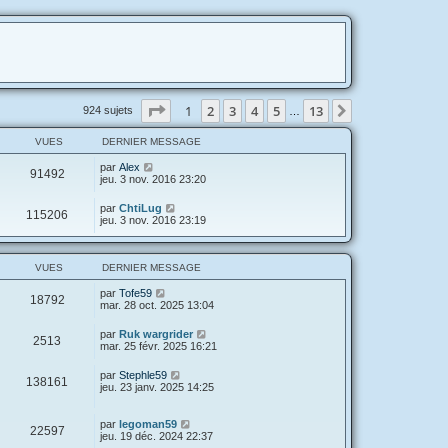
Page
1
sur
13
1
2
3
4
5
13
Suivante
924 sujets
…
VUES
DERNIER MESSAGE
par
Alex
91492
jeu. 3 nov. 2016 23:20
par
ChtiLug
115206
jeu. 3 nov. 2016 23:19
VUES
DERNIER MESSAGE
par
Tofe59
18792
mar. 28 oct. 2025 13:04
par
Ruk wargrider
2513
mar. 25 févr. 2025 16:21
par
Stephle59
138161
jeu. 23 janv. 2025 14:25
par
legoman59
22597
jeu. 19 déc. 2024 22:37