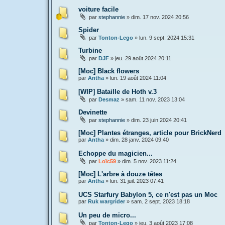
voiture facile
par
stephannie
»
dim. 17 nov. 2024 20:56
Spider
par
Tonton-Lego
»
lun. 9 sept. 2024 15:31
Turbine
par
DJF
»
jeu. 29 août 2024 20:11
[Moc] Black flowers
par
Antha
»
lun. 19 août 2024 11:04
[WIP] Bataille de Hoth v.3
par
Desmaz
»
sam. 11 nov. 2023 13:04
Devinette
par
stephannie
»
dim. 23 juin 2024 20:41
[Moc] Plantes étranges, article pour BrickNerd
par
Antha
»
dim. 28 janv. 2024 09:40
Echoppe du magicien...
par
Loïc59
»
dim. 5 nov. 2023 11:24
[Moc] L'arbre à douze têtes
par
Antha
»
lun. 31 juil. 2023 07:41
UCS Starfury Babylon 5, ce n'est pas un Moc
par
Ruk wargrider
»
sam. 2 sept. 2023 18:18
Un peu de micro...
par
Tonton-Lego
»
jeu. 3 août 2023 17:08