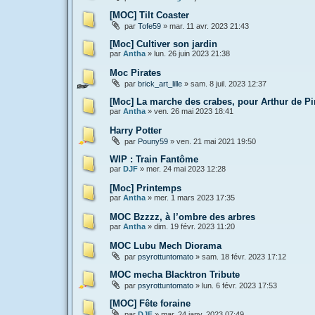
[MOC] Tilt Coaster
par
Tofe59
»
mar. 11 avr. 2023 21:43
[Moc] Cultiver son jardin
par
Antha
»
lun. 26 juin 2023 21:38
Moc Pirates
par
brick_art_lille
»
sam. 8 juil. 2023 12:37
[Moc] La marche des crabes, pour Arthur de P
par
Antha
»
ven. 26 mai 2023 18:41
Harry Potter
par
Pouny59
»
ven. 21 mai 2021 19:50
WIP : Train Fantôme
par
DJF
»
mer. 24 mai 2023 12:28
[Moc] Printemps
par
Antha
»
mer. 1 mars 2023 17:35
MOC Bzzzz, à l’ombre des arbres
par
Antha
»
dim. 19 févr. 2023 11:20
MOC Lubu Mech Diorama
par
psyrottuntomato
»
sam. 18 févr. 2023 17:12
MOC mecha Blacktron Tribute
par
psyrottuntomato
»
lun. 6 févr. 2023 17:53
[MOC] Fête foraine
par
DJF
»
mar. 24 janv. 2023 07:49