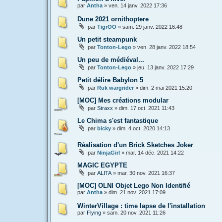
par
Antha
»
ven. 14 janv. 2022 17:36
Dune 2021 ornithoptere
par
TigrOO
»
sam. 29 janv. 2022 16:48
Un petit steampunk
par
Tonton-Lego
»
ven. 28 janv. 2022 18:54
Un peu de médiéval...
par
Tonton-Lego
»
jeu. 13 janv. 2022 17:29
Petit délire Babylon 5
par
Ruk wargrider
»
dim. 2 mai 2021 15:20
[MOC] Mes créations modular
par
Straxx
»
dim. 17 oct. 2021 11:43
Le Chima s'est fantastique
par
bicky
»
dim. 4 oct. 2020 14:13
Réalisation d'un Brick Sketches Joker
par
NinjaGirl
»
mar. 14 déc. 2021 14:22
MAGIC EGYPTE
par
ALITA
»
mar. 30 nov. 2021 16:37
[MOC] OLNI Objet Lego Non Identifié
par
Antha
»
dim. 21 nov. 2021 17:09
WinterVillage : time lapse de l'installation
par
Flying
»
sam. 20 nov. 2021 11:26