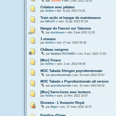
par
Tochiro
»
dim. 2 oct. 2022 10:10
Créature avec pétales
par
Antha
»
dim. 31 juil. 2022 21:52
Train arctic et hangar de maintenance
par
biffco57
»
sam. 23 juil. 2022 07:18
Hangar du Faucon sur Tatouine
par
docbrown
»
dim. 5 juin 2022 11:20
3 oiseaux
par
Antha
»
mer. 27 avr. 2022 09:36
Château nengone
par
Matthieu RICHARD
»
ven. 8 avr. 2022 17:03
[Moc] Vivace
par
Antha
»
sam. 2 avr. 2022 09:30
MOC Takeda Shingen psyrottuntomato
par
psyrottuntomato
»
jeu. 24 mars 2022 20:47
MOC Takeda x Psyrottuntomato alt version
par
psyrottuntomato
»
jeu. 31 mars 2022 06:32
[Moc] Serre-livres avec lecteurs
par
Antha
»
sam. 12 févr. 2022 10:07
Diorama - L'Assassin Royal
par
Bapt
»
ven. 27 mars 2020 16:37
Papillon d'hiver