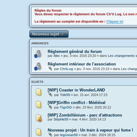
Règles du forum
Vous devez respecter le règlement du forum Ch'ti Lug. Le non r
Le règlement au complet est disponible en :
Cliquez ici
Nouveau sujet
ANNONCES
Réglement général du forum
par
Alex
»
jeu. 3 nov. 2016 23:20
» dans
Les changements sur
Réglement intérieur de l'association
par
ChtiLug
»
jeu. 3 nov. 2016 23:19
» dans
Les change
SUJETS
[WIP] Coaster in WonderLAND
par
Tofe59
»
lun. 15 avr. 2024 17:23
[WIP]Griffin conflict - Médiéval
par
TigrOO
»
dim. 23 févr. 2025 20:12
[WIP] Zombillénium - parc d'attractions
par
Stephle59
»
mar. 4 févr. 2020 14:13
Nouveau projet : Un train à vapeur qui fume !
par
legoman59
»
mar. 3 déc. 2024 18:15