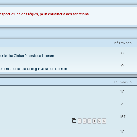
espect d'une des règles, peut entrainer à des sanctions.
RÉPONSES
0
 le site Chtilug.fr ainsi que le forum
0
ments sur le site Chtilug.fr ainsi que le forum
RÉPONSES
15
4
157
1
2
3
4
5
6
15