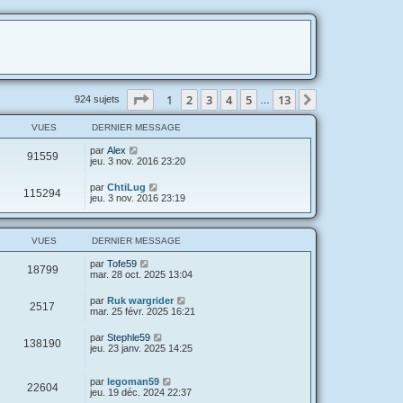
Page
1
sur
13
1
2
3
4
5
13
Suivante
924 sujets
…
VUES
DERNIER MESSAGE
par
Alex
91559
jeu. 3 nov. 2016 23:20
par
ChtiLug
115294
jeu. 3 nov. 2016 23:19
VUES
DERNIER MESSAGE
par
Tofe59
18799
mar. 28 oct. 2025 13:04
par
Ruk wargrider
2517
mar. 25 févr. 2025 16:21
par
Stephle59
138190
jeu. 23 janv. 2025 14:25
par
legoman59
22604
jeu. 19 déc. 2024 22:37