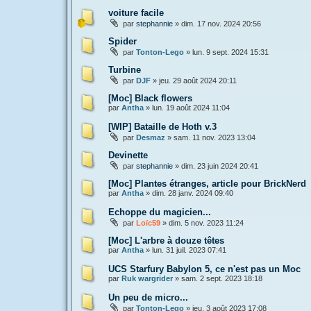
voiture facile
par
stephannie
»
dim. 17 nov. 2024 20:56
Spider
par
Tonton-Lego
»
lun. 9 sept. 2024 15:31
Turbine
par
DJF
»
jeu. 29 août 2024 20:11
[Moc] Black flowers
par
Antha
»
lun. 19 août 2024 11:04
[WIP] Bataille de Hoth v.3
par
Desmaz
»
sam. 11 nov. 2023 13:04
Devinette
par
stephannie
»
dim. 23 juin 2024 20:41
[Moc] Plantes étranges, article pour BrickNerd
par
Antha
»
dim. 28 janv. 2024 09:40
Echoppe du magicien...
par
Loïc59
»
dim. 5 nov. 2023 11:24
[Moc] L'arbre à douze têtes
par
Antha
»
lun. 31 juil. 2023 07:41
UCS Starfury Babylon 5, ce n'est pas un Moc
par
Ruk wargrider
»
sam. 2 sept. 2023 18:18
Un peu de micro...
par
Tonton-Lego
»
jeu. 3 août 2023 17:08