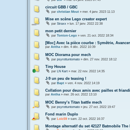
circuit GBB / GBC
par
christian Mout
»
mer. 4 janv. 2023 11:13
Mise en scène Lego creator expert
par
Straxx
»
lun. 17 janv. 2022 22:38
mon petit dernier
par
Tonton-Lego
»
ven. 21 oct. 2022 18:34
[Moc] Avec la pièce courbe : Symétrie, Avancer
par
Antha
»
dim. 4 déc. 2022 10:39
MOC Diorama pour mech
par
psyrottuntomato
»
dim. 27 nov. 2022 18:12
Tiny House
par
LN Kart
»
mar. 22 nov. 2022 14:35
J-9 un peu de teasing !
par
Bapt
»
ven. 4 nov. 2022 14:19
Collation pour deux amis avec pailles et frian
par
Antha
»
mer. 26 oct. 2022 13:10
MOC Benny’s Titan battle mech
par
psyrottuntomato
»
jeu. 27 oct. 2022 19:47
Fond marin Duplo
par
Loïc59
»
sam. 22 oct. 2022 16:37
Montage alternatif du set 42127 Batmobile The