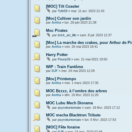
[MOC] Tilt Coaster
par
Tofe59
»
mar. 11 avr. 2023 21:43
[Moc] Cultiver son jardin
par
Antha
»
lun. 26 juin 2023 21:38
Moc Pirates
par
brick_art_lille
»
sam. 8 juil. 2023 12:37
[Moc] La marche des crabes, pour Arthur de P
par
Antha
»
ven. 26 mai 2023 18:41
Harry Potter
par
Pouny59
»
ven. 21 mai 2021 19:50
WIP : Train Fantôme
par
DJF
»
mer. 24 mai 2023 12:28
[Moc] Printemps
par
Antha
»
mer. 1 mars 2023 17:35
MOC Bzzzz, à l’ombre des arbres
par
Antha
»
dim. 19 févr. 2023 11:20
MOC Lubu Mech Diorama
par
psyrottuntomato
»
sam. 18 févr. 2023 17:12
MOC mecha Blacktron Tribute
par
psyrottuntomato
»
lun. 6 févr. 2023 17:53
[MOC] Fête foraine
par
DJF
»
mar. 24 janv. 2023 07:49