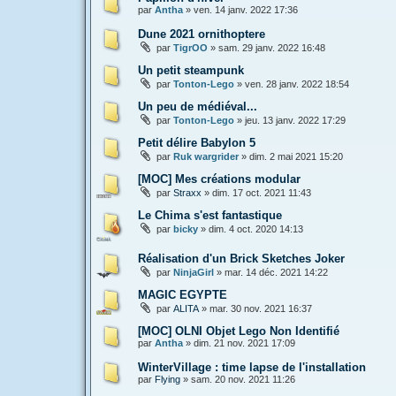
par
Antha
»
ven. 14 janv. 2022 17:36
Dune 2021 ornithoptere
par
TigrOO
»
sam. 29 janv. 2022 16:48
Un petit steampunk
par
Tonton-Lego
»
ven. 28 janv. 2022 18:54
Un peu de médiéval...
par
Tonton-Lego
»
jeu. 13 janv. 2022 17:29
Petit délire Babylon 5
par
Ruk wargrider
»
dim. 2 mai 2021 15:20
[MOC] Mes créations modular
par
Straxx
»
dim. 17 oct. 2021 11:43
Le Chima s'est fantastique
par
bicky
»
dim. 4 oct. 2020 14:13
Réalisation d'un Brick Sketches Joker
par
NinjaGirl
»
mar. 14 déc. 2021 14:22
MAGIC EGYPTE
par
ALITA
»
mar. 30 nov. 2021 16:37
[MOC] OLNI Objet Lego Non Identifié
par
Antha
»
dim. 21 nov. 2021 17:09
WinterVillage : time lapse de l'installation
par
Flying
»
sam. 20 nov. 2021 11:26