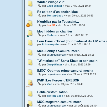
Winter Village 2021
par
Greg-Winter
»
mar. 9 nov. 2021 19:34
Re edition d'un ancien Moc
par
Tonton-Lego
»
ven. 29 oct. 2021 10:53
N'oubliez pas la Toussaint...
par
Loïc59
»
dim. 24 oct. 2021 16:31
Moc hidden en chantier
par
Profette
»
sam. 17 avr. 2021 08:32
Four Banal d'Urval (four medieval du XIV eme 
par
Ruk wargrider
»
mer. 11 août 2021 19:16
MOC Benny's Samurai mech
par
psyrottuntomato
»
ven. 8 oct. 2021 18:15
"Winterisation" Santa Klaus et son sapin
par
Greg-Winter
»
dim. 3 oct. 2021 19:56
[MOC] Optimus prime samurai mecha
par
psyrottuntomato
»
lun. 27 sept. 2021 11:29
[WIP ]Les Forges d'EREBOR
par
Vlad
»
ven. 13 janv. 2017 16:40
Petite customisation
par
Tonton-Lego
»
lun. 16 août 2021 09:20
MOC megatron samurai mech
par
psyrottuntomato
»
mar. 24 août 2021 16:40