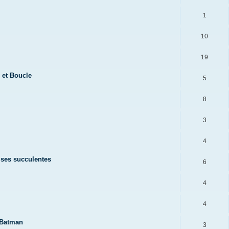
1
10
19
 et Boucle
5
8
3
4
dises succulentes
6
4
4
 Batman
3