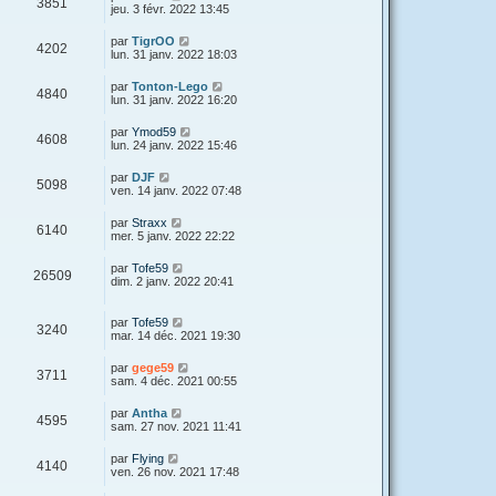
3851
jeu. 3 févr. 2022 13:45
par
TigrOO
4202
lun. 31 janv. 2022 18:03
par
Tonton-Lego
4840
lun. 31 janv. 2022 16:20
par
Ymod59
4608
lun. 24 janv. 2022 15:46
par
DJF
5098
ven. 14 janv. 2022 07:48
par
Straxx
6140
mer. 5 janv. 2022 22:22
par
Tofe59
26509
dim. 2 janv. 2022 20:41
par
Tofe59
3240
mar. 14 déc. 2021 19:30
par
gege59
3711
sam. 4 déc. 2021 00:55
par
Antha
4595
sam. 27 nov. 2021 11:41
par
Flying
4140
ven. 26 nov. 2021 17:48