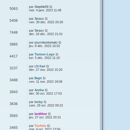
par
Stephle59
5063
mer. 4 janv. 2023 11:48
par
Straxx
5408
ven. 30 déc. 2022 20:28
par
Straxx
7448
dim. 18 déc. 2022 21:01
par
psyrottuntomato
3965
jeu. 8 déc. 2022 10:02
par
Tonton-Lego
4417
lun. 5 déc. 2022 11:16
par
LN Kart
3237
dim. 27 nov. 2022 15:20
par
Bapt
3488
ven. 11 nov. 2022 18:06
par
Antha
3943
dim. 30 oct. 2022 17:53
par
bicky
3636
sam. 29 oct. 2022 09:22
par
lordthor
3583
jeu. 27 oct. 2022 20:31
par
Tochiro
3465
mar. 4 oct. 2022 13:56