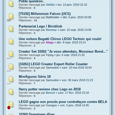
Petite question..
Dernier message par
Obélix
«
lun. 14 janv. 2019 22:16
Réponses :
6
[75192] Millennium Falcon (UCS)
Dernier message par
BatModder
«
dim. 6 janv. 2019 20:08
Réponses :
14
Partenariat Lego / Bricklink
Dernier message par
Desmaz
«
sam. 15 sept. 2018 14:06
Réponses :
2
Une voiture Bugatti Chiron LEGO Technic qui roule!
Dernier message par
Alegx
«
dim. 9 sept. 2018 23:14
Réponses :
2
Creator Set 10262 "Je vous attendais, Monsieur Bond..."
Dernier message par
Flying
«
jeu. 6 sept. 2018 21:32
Réponses :
4
[10261] LEGO Creator Expert Roller Coaster
Dernier message par
Samoulski
«
sam. 19 mai 2018 16:54
Réponses :
9
Minifigures Série 18
Dernier message par
Samoulski
«
ven. 30 mars 2018 21:23
Réponses :
7
Harry potter reviens chez Lego en 2018
Dernier message par
Benoit
«
sam. 17 févr. 2018 23:18
Réponses :
6
LEGO gagne son procès pour contrefaçon contre BELA
Dernier message par
Garagos
«
ven. 5 janv. 2018 14:45
Réponses :
2
10260 Downtown dîner