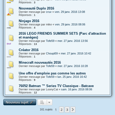
Réponses :
3
Nouveauté Duplo 2016
Dernier message par
cruv
«
ven. 29 janv. 2016 13:08
Réponses :
1
Ninjago 2016
Dernier message par
mike
«
ven. 29 janv. 2016 08:06
Réponses :
4
2016 LEGO FRIENDS SUMMER SETS (Parc d'attraction
et manèges)
Dernier message par
Tofe59
«
mer. 27 janv. 2016 13:56
Réponses :
13
Créator 2016
Dernier message par
Choupi59
«
mer. 27 janv. 2016 10:42
Réponses :
1
Minecraft nouveautés 2016
Dernier message par
Tofe59
«
mer. 27 janv. 2016 10:28
Une offre d'emploie pas comme les autres
Dernier message par
Tofe59
«
lun. 25 janv. 2016 16:42
Réponses :
9
76052 Batman ™ Series TV Classique - Batcave
Dernier message par
LoonyCat
«
sam. 16 janv. 2016 08:06
Réponses :
12
Nouveau sujet
1
2
3
Suivante
161 sujets