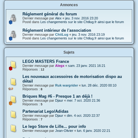
Annonces
Réglement général du forum
Dernier message par
Alex
«
jeu. 3 nov. 2016 23:20
Posté dans
Les changements sur le site Chtilug.fr ainsi que le forum
Réglement intérieur de l'association
Dernier message par
ChtiLug
«
jeu. 3 nov. 2016 23:19
Posté dans
Les changements sur le site Chtilug.fr ainsi que le forum
Sujets
LEGO MASTERS France
Dernier message par
Alegx
«
sam. 23 janv. 2021 16:21
Réponses :
12
Les nouveaux accessoires de motorisation dispo au
détail
Dernier message par
Ruk wargrider
«
lun. 28 déc. 2020 00:10
Réponses :
8
Briques Mag #6 - Presque 1 an déjà !
Dernier message par
Djaur
«
mer. 7 oct. 2020 21:36
Réponses :
5
Partenariat Lego/Adidas
Dernier message par
Djaur
«
dim. 4 oct. 2020 22:37
Réponses :
7
Le lego Store de Lille... pour info
Dernier message par
Jean-Olivier
«
lun. 6 janv. 2020 22:21