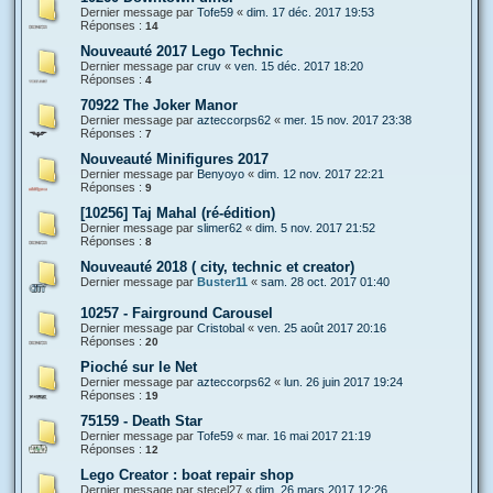
Dernier message par
Tofe59
«
dim. 17 déc. 2017 19:53
Réponses :
14
Nouveauté 2017 Lego Technic
Dernier message par
cruv
«
ven. 15 déc. 2017 18:20
Réponses :
4
70922 The Joker Manor
Dernier message par
azteccorps62
«
mer. 15 nov. 2017 23:38
Réponses :
7
Nouveauté Minifigures 2017
Dernier message par
Benyoyo
«
dim. 12 nov. 2017 22:21
Réponses :
9
[10256] Taj Mahal (ré-édition)
Dernier message par
slimer62
«
dim. 5 nov. 2017 21:52
Réponses :
8
Nouveauté 2018 ( city, technic et creator)
Dernier message par
Buster11
«
sam. 28 oct. 2017 01:40
10257 - Fairground Carousel
Dernier message par
Cristobal
«
ven. 25 août 2017 20:16
Réponses :
20
Pioché sur le Net
Dernier message par
azteccorps62
«
lun. 26 juin 2017 19:24
Réponses :
19
75159 - Death Star
Dernier message par
Tofe59
«
mar. 16 mai 2017 21:19
Réponses :
12
Lego Creator : boat repair shop
Dernier message par
stecel27
«
dim. 26 mars 2017 12:26