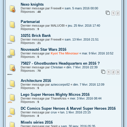
Nexo knights
Dernier message par
Freewill
«
sam. 5 mars 2016 00:00
Réponses :
48
1
2
Partenariat
Dernier message par
MALUOBI
«
jeu. 25 févr. 2016 17:40
Réponses :
9
10251 Brick Bank
Dernier message par
Freewill
«
sam. 13 févr. 2016 21:51
Réponses :
21
Nouveauté Star Wars 2016
Dernier message par
Kyot The Minotaur
«
mar. 9 févr. 2016 10:52
Réponses :
5
75827 - Ghostbusters Headquarters en 2016 ?
Dernier message par
Christian
«
dim. 7 févr. 2016 22:39
Réponses :
70
1
2
3
Architecture 2016
Dernier message par
azteccorps62
«
dim. 7 févr. 2016 12:09
Réponses :
5
Lego Super Heroes Mighty Micros 2016
Dernier message par
ThaneKrios
«
mer. 3 févr. 2016 08:44
Réponses :
5
DC Comics Super Heroes & Marvel Super Heroes 2016
Dernier message par
cruv
«
lun. 1 févr. 2016 23:15
Réponses :
8
Mixels séries 2016
Dernier message par
Spirit
«
sam. 30 janv. 2016 05:35