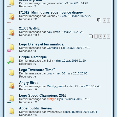
Dernier message par
guitown
«
lun. 23 mai 2016 14:43
Réponses :
7
[71012] Minifigures sous licence disney
Dernier message par
GeeKsy7
«
ven. 13 mai 2016 22:22
Réponses :
51
1
2
21303 Wall-E
Dernier message par
Alex
«
ven. 6 mai 2016 20:28
Réponses :
109
1
2
3
4
Lego Disney et les minifigs.
Dernier message par
Garagos
«
lun. 18 avr. 2016 07:01
Réponses :
6
Brique électrique.
Dernier message par
Spirit
«
dim. 10 avr. 2016 21:20
Réponses :
6
Lego "Aventure Time"
Dernier message par
cruv
«
mer. 30 mars 2016 20:03
Réponses :
9
Angry Birds
Dernier message par
Mandy_pastel
«
dim. 27 mars 2016 17:45
Réponses :
26
Lego Speed Champions 2016
Dernier message par
fristyle
«
jeu. 24 mars 2016 07:31
Réponses :
21
Appel public Review
Dernier message par
ayanami236
«
mer. 16 mars 2016 13:24
Réponses :
17