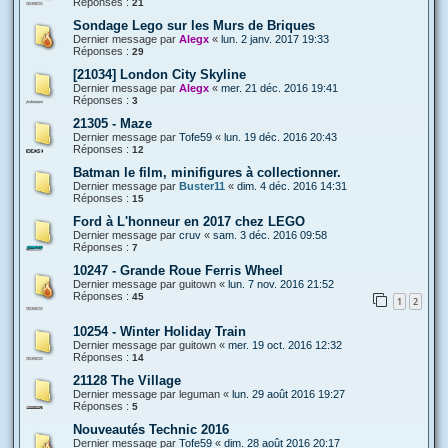
Réponses :
21
Sondage Lego sur les Murs de Briques
Dernier message par
Alegx
«
lun. 2 janv. 2017 19:33
Réponses :
29
[21034] London City Skyline
Dernier message par
Alegx
«
mer. 21 déc. 2016 19:41
Réponses :
3
21305 - Maze
Dernier message par
Tofe59
«
lun. 19 déc. 2016 20:43
Réponses :
12
Batman le film, minifigures à collectionner.
Dernier message par
Buster11
«
dim. 4 déc. 2016 14:31
Réponses :
15
Ford à L'honneur en 2017 chez LEGO
Dernier message par
cruv
«
sam. 3 déc. 2016 09:58
Réponses :
7
10247 - Grande Roue Ferris Wheel
Dernier message par
guitown
«
lun. 7 nov. 2016 21:52
Réponses :
45
1
2
10254 - Winter Holiday Train
Dernier message par
guitown
«
mer. 19 oct. 2016 12:32
Réponses :
14
21128 The Village
Dernier message par
leguman
«
lun. 29 août 2016 19:27
Réponses :
5
Nouveautés Technic 2016
Dernier message par
Tofe59
«
dim. 28 août 2016 20:17