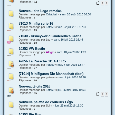
Réponses :
34
1
2
Nouveau site Lego remake.
Dernier message par
Cristobal
«
sam. 20 août 2016 08:30
Réponses :
3
71013 Minifig serie 16
Dernier message par
Tofe59
«
ven. 22 juil. 2016 15:31
Réponses :
15
71040 - Disneyworld Cinderella’s Castle
Dernier message par
Lez
«
sam. 16 juil. 2016 16:44
Réponses :
18
10252 VW Beetle
Dernier message par
Alegx
«
sam. 18 juin 2016 11:13
Réponses :
9
42056 La Porsche 911 GT3 RS
Dernier message par
Tofe59
«
mar. 7 juin 2016 12:47
Réponses :
27
[71014] Minifigures Die Mannschaft (foot)
Dernier message par
guitown
«
mar. 7 juin 2016 10:46
Réponses :
10
Nouveauté city 2016
Dernier message par
Tofe59
«
jeu. 26 mai 2016 19:53
Réponses :
35
1
2
Nouvelle palette de couleurs Légo
Dernier message par
Spirit
«
lun. 23 mai 2016 18:30
Réponses :
7
10253 Big Ben