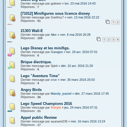
Dernier message par
guitown
«
lun. 23 mai 2016 14:43
Réponses :
7
[71012] Minifigures sous licence disney
Dernier message par
GeeKsy7
«
ven. 13 mai 2016 22:22
Réponses :
51
1
2
21303 Wall-E
Dernier message par
Alex
«
ven. 6 mai 2016 20:28
Réponses :
109
1
2
3
4
Lego Disney et les minifigs.
Dernier message par
Garagos
«
lun. 18 avr. 2016 07:01
Réponses :
6
Brique électrique.
Dernier message par
Spirit
«
dim. 10 avr. 2016 21:20
Réponses :
6
Lego "Aventure Time"
Dernier message par
cruv
«
mer. 30 mars 2016 20:03
Réponses :
9
Angry Birds
Dernier message par
Mandy_pastel
«
dim. 27 mars 2016 17:45
Réponses :
26
Lego Speed Champions 2016
Dernier message par
fristyle
«
jeu. 24 mars 2016 07:31
Réponses :
21
Appel public Review
Dernier message par
ayanami236
«
mer. 16 mars 2016 13:24
Réponses :
17