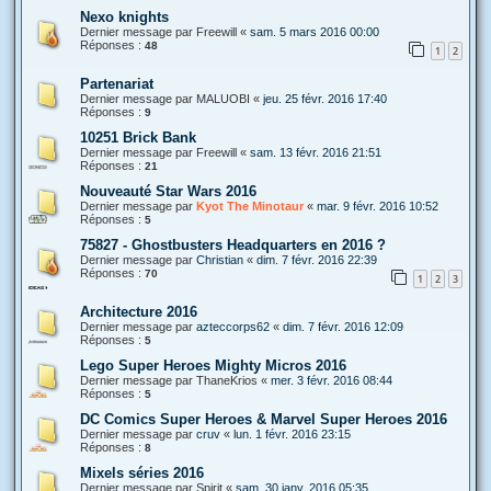
Nexo knights
Dernier message par
Freewill
«
sam. 5 mars 2016 00:00
Réponses :
48
1
2
Partenariat
Dernier message par
MALUOBI
«
jeu. 25 févr. 2016 17:40
Réponses :
9
10251 Brick Bank
Dernier message par
Freewill
«
sam. 13 févr. 2016 21:51
Réponses :
21
Nouveauté Star Wars 2016
Dernier message par
Kyot The Minotaur
«
mar. 9 févr. 2016 10:52
Réponses :
5
75827 - Ghostbusters Headquarters en 2016 ?
Dernier message par
Christian
«
dim. 7 févr. 2016 22:39
Réponses :
70
1
2
3
Architecture 2016
Dernier message par
azteccorps62
«
dim. 7 févr. 2016 12:09
Réponses :
5
Lego Super Heroes Mighty Micros 2016
Dernier message par
ThaneKrios
«
mer. 3 févr. 2016 08:44
Réponses :
5
DC Comics Super Heroes & Marvel Super Heroes 2016
Dernier message par
cruv
«
lun. 1 févr. 2016 23:15
Réponses :
8
Mixels séries 2016
Dernier message par
Spirit
«
sam. 30 janv. 2016 05:35