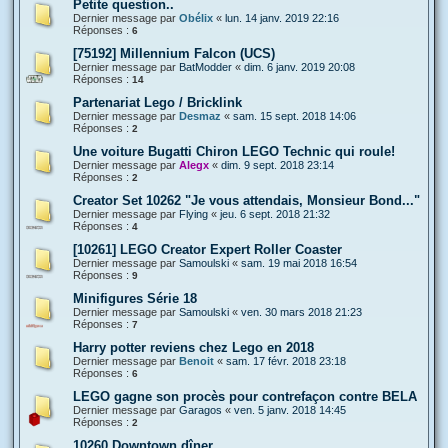
Petite question..
Dernier message par
Obélix
«
lun. 14 janv. 2019 22:16
Réponses :
6
[75192] Millennium Falcon (UCS)
Dernier message par
BatModder
«
dim. 6 janv. 2019 20:08
Réponses :
14
Partenariat Lego / Bricklink
Dernier message par
Desmaz
«
sam. 15 sept. 2018 14:06
Réponses :
2
Une voiture Bugatti Chiron LEGO Technic qui roule!
Dernier message par
Alegx
«
dim. 9 sept. 2018 23:14
Réponses :
2
Creator Set 10262 "Je vous attendais, Monsieur Bond..."
Dernier message par
Flying
«
jeu. 6 sept. 2018 21:32
Réponses :
4
[10261] LEGO Creator Expert Roller Coaster
Dernier message par
Samoulski
«
sam. 19 mai 2018 16:54
Réponses :
9
Minifigures Série 18
Dernier message par
Samoulski
«
ven. 30 mars 2018 21:23
Réponses :
7
Harry potter reviens chez Lego en 2018
Dernier message par
Benoit
«
sam. 17 févr. 2018 23:18
Réponses :
6
LEGO gagne son procès pour contrefaçon contre BELA
Dernier message par
Garagos
«
ven. 5 janv. 2018 14:45
Réponses :
2
10260 Downtown dîner