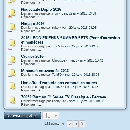
Réponses :
3
Nouveauté Duplo 2016
Dernier message par
cruv
«
ven. 29 janv. 2016 13:08
Réponses :
1
Ninjago 2016
Dernier message par
mike
«
ven. 29 janv. 2016 08:06
Réponses :
4
2016 LEGO FRIENDS SUMMER SETS (Parc d'attraction
et manèges)
Dernier message par
Tofe59
«
mer. 27 janv. 2016 13:56
Réponses :
13
Créator 2016
Dernier message par
Choupi59
«
mer. 27 janv. 2016 10:42
Réponses :
1
Minecraft nouveautés 2016
Dernier message par
Tofe59
«
mer. 27 janv. 2016 10:28
Une offre d'emploie pas comme les autres
Dernier message par
Tofe59
«
lun. 25 janv. 2016 16:42
Réponses :
9
76052 Batman ™ Series TV Classique - Batcave
Dernier message par
LoonyCat
«
sam. 16 janv. 2016 08:06
Réponses :
12
Nouveau sujet
1
2
3
Suivante
161 sujets