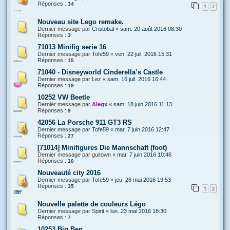
Réponses :
34
1
2
Nouveau site Lego remake.
Dernier message par
Cristobal
«
sam. 20 août 2016 08:30
Réponses :
3
71013 Minifig serie 16
Dernier message par
Tofe59
«
ven. 22 juil. 2016 15:31
Réponses :
15
71040 - Disneyworld Cinderella’s Castle
Dernier message par
Lez
«
sam. 16 juil. 2016 16:44
Réponses :
18
10252 VW Beetle
Dernier message par
Alegx
«
sam. 18 juin 2016 11:13
Réponses :
9
42056 La Porsche 911 GT3 RS
Dernier message par
Tofe59
«
mar. 7 juin 2016 12:47
Réponses :
27
[71014] Minifigures Die Mannschaft (foot)
Dernier message par
guitown
«
mar. 7 juin 2016 10:46
Réponses :
10
Nouveauté city 2016
Dernier message par
Tofe59
«
jeu. 26 mai 2016 19:53
Réponses :
35
1
2
Nouvelle palette de couleurs Légo
Dernier message par
Spirit
«
lun. 23 mai 2016 18:30
Réponses :
7
10253 Big Ben