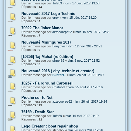
Dernier message par
Tofe59
«
dim. 17 déc. 2017 19:53
Réponses :
14
Nouveauté 2017 Lego Technic
Dernier message par
cruv
«
ven. 15 déc. 2017 18:20
Réponses :
4
70922 The Joker Manor
Dernier message par
azteccorps62
«
mer. 15 nov. 2017 23:38
Réponses :
7
Nouveauté Minifigures 2017
Dernier message par
Benyoyo
«
dim. 12 nov. 2017 22:21
Réponses :
9
[10256] Taj Mahal (ré-édition)
Dernier message par
slimer62
«
dim. 5 nov. 2017 21:52
Réponses :
8
Nouveauté 2018 ( city, technic et creator)
Dernier message par
Buster11
«
sam. 28 oct. 2017 01:40
10257 - Fairground Carousel
Dernier message par
Cristobal
«
ven. 25 août 2017 20:16
Réponses :
20
Pioché sur le Net
Dernier message par
azteccorps62
«
lun. 26 juin 2017 19:24
Réponses :
19
75159 - Death Star
Dernier message par
Tofe59
«
mar. 16 mai 2017 21:19
Réponses :
12
Lego Creator : boat repair shop
Dernier message par
stecel27
«
dim. 26 mars 2017 12:26