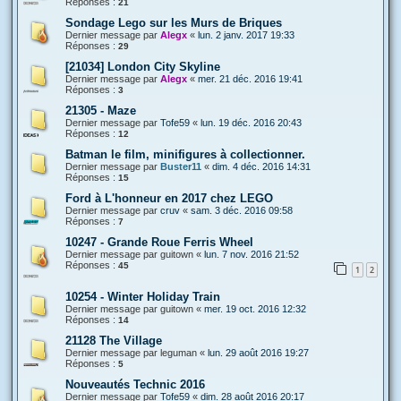
Réponses :
21
Sondage Lego sur les Murs de Briques
Dernier message par
Alegx
«
lun. 2 janv. 2017 19:33
Réponses :
29
[21034] London City Skyline
Dernier message par
Alegx
«
mer. 21 déc. 2016 19:41
Réponses :
3
21305 - Maze
Dernier message par
Tofe59
«
lun. 19 déc. 2016 20:43
Réponses :
12
Batman le film, minifigures à collectionner.
Dernier message par
Buster11
«
dim. 4 déc. 2016 14:31
Réponses :
15
Ford à L'honneur en 2017 chez LEGO
Dernier message par
cruv
«
sam. 3 déc. 2016 09:58
Réponses :
7
10247 - Grande Roue Ferris Wheel
Dernier message par
guitown
«
lun. 7 nov. 2016 21:52
Réponses :
45
1
2
10254 - Winter Holiday Train
Dernier message par
guitown
«
mer. 19 oct. 2016 12:32
Réponses :
14
21128 The Village
Dernier message par
leguman
«
lun. 29 août 2016 19:27
Réponses :
5
Nouveautés Technic 2016
Dernier message par
Tofe59
«
dim. 28 août 2016 20:17