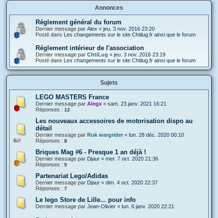
Annonces
Réglement général du forum
Dernier message par
Alex
«
jeu. 3 nov. 2016 23:20
Posté dans
Les changements sur le site Chtilug.fr ainsi que le forum
Réglement intérieur de l'association
Dernier message par
ChtiLug
«
jeu. 3 nov. 2016 23:19
Posté dans
Les changements sur le site Chtilug.fr ainsi que le forum
Sujets
LEGO MASTERS France
Dernier message par
Alegx
«
sam. 23 janv. 2021 16:21
Réponses :
12
Les nouveaux accessoires de motorisation dispo au
détail
Dernier message par
Ruk wargrider
«
lun. 28 déc. 2020 00:10
Réponses :
8
Briques Mag #6 - Presque 1 an déjà !
Dernier message par
Djaur
«
mer. 7 oct. 2020 21:36
Réponses :
5
Partenariat Lego/Adidas
Dernier message par
Djaur
«
dim. 4 oct. 2020 22:37
Réponses :
7
Le lego Store de Lille... pour info
Dernier message par
Jean-Olivier
«
lun. 6 janv. 2020 22:21