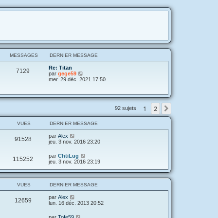
MESSAGES
DERNIER MESSAGE
Re: Titan
7129
V
par
gege59
o
mer. 29 déc. 2021 17:50
i
r
l
e
1
2
Suivante
92 sujets
d
e
r
VUES
DERNIER MESSAGE
n
i
par
Alex
e
91528
jeu. 3 nov. 2016 23:20
r
m
e
par
ChtiLug
115252
s
jeu. 3 nov. 2016 23:19
s
a
g
e
VUES
DERNIER MESSAGE
par
Alex
12659
lun. 16 déc. 2013 20:52
par
Tofe59