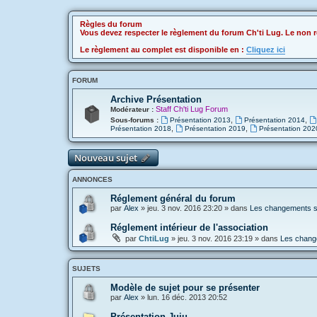
Règles du forum
Vous devez respecter le règlement du forum Ch'ti Lug. Le non r
Le règlement au complet est disponible en :
Cliquez ici
FORUM
Archive Présentation
Staff Ch'ti Lug Forum
Modérateur :
,
,
Sous-forums :
Présentation 2013
Présentation 2014
,
,
Présentation 2018
Présentation 2019
Présentation 202
Nouveau sujet
ANNONCES
Réglement général du forum
par
Alex
»
jeu. 3 nov. 2016 23:20
» dans
Les changements sur
Réglement intérieur de l'association
par
ChtiLug
»
jeu. 3 nov. 2016 23:19
» dans
Les change
SUJETS
Modèle de sujet pour se présenter
par
Alex
»
lun. 16 déc. 2013 20:52
Présentation Juju