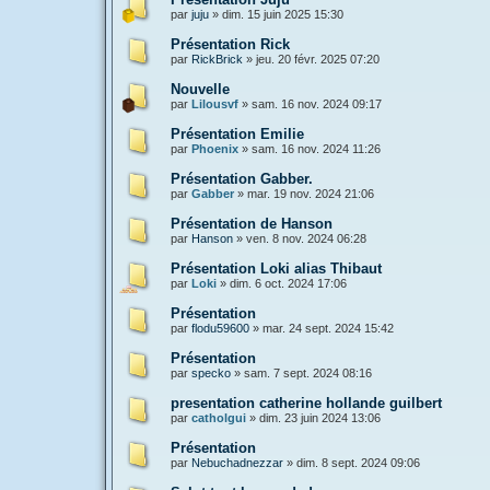
par
juju
»
dim. 15 juin 2025 15:30
Présentation Rick
par
RickBrick
»
jeu. 20 févr. 2025 07:20
Nouvelle
par
Lilousvf
»
sam. 16 nov. 2024 09:17
Présentation Emilie
par
Phoenix
»
sam. 16 nov. 2024 11:26
Présentation Gabber.
par
Gabber
»
mar. 19 nov. 2024 21:06
Présentation de Hanson
par
Hanson
»
ven. 8 nov. 2024 06:28
Présentation Loki alias Thibaut
par
Loki
»
dim. 6 oct. 2024 17:06
Présentation
par
flodu59600
»
mar. 24 sept. 2024 15:42
Présentation
par
specko
»
sam. 7 sept. 2024 08:16
presentation catherine hollande guilbert
par
catholgui
»
dim. 23 juin 2024 13:06
Présentation
par
Nebuchadnezzar
»
dim. 8 sept. 2024 09:06