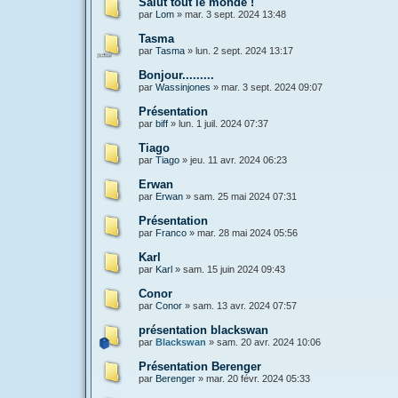
Salut tout le monde !
par
Lom
»
mar. 3 sept. 2024 13:48
Tasma
par
Tasma
»
lun. 2 sept. 2024 13:17
Bonjour.........
par
Wassinjones
»
mar. 3 sept. 2024 09:07
Présentation
par
biff
»
lun. 1 juil. 2024 07:37
Tiago
par
Tiago
»
jeu. 11 avr. 2024 06:23
Erwan
par
Erwan
»
sam. 25 mai 2024 07:31
Présentation
par
Franco
»
mar. 28 mai 2024 05:56
Karl
par
Karl
»
sam. 15 juin 2024 09:43
Conor
par
Conor
»
sam. 13 avr. 2024 07:57
présentation blackswan
par
Blackswan
»
sam. 20 avr. 2024 10:06
Présentation Berenger
par
Berenger
»
mar. 20 févr. 2024 05:33