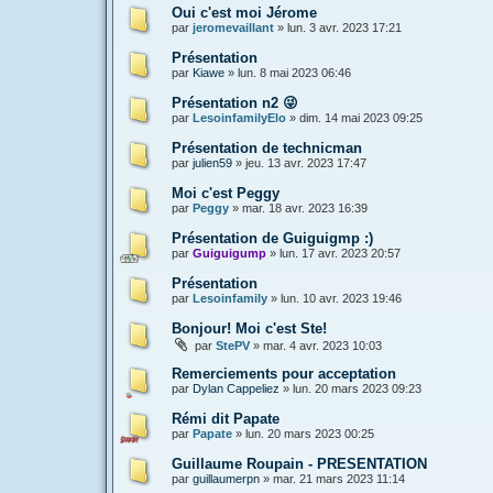
Oui c'est moi Jérome
par
jeromevaillant
»
lun. 3 avr. 2023 17:21
Présentation
par
Kiawe
»
lun. 8 mai 2023 06:46
Présentation n2 😜
par
LesoinfamilyElo
»
dim. 14 mai 2023 09:25
Présentation de technicman
par
julien59
»
jeu. 13 avr. 2023 17:47
Moi c'est Peggy
par
Peggy
»
mar. 18 avr. 2023 16:39
Présentation de Guiguigmp :)
par
Guiguigump
»
lun. 17 avr. 2023 20:57
Présentation
par
Lesoinfamily
»
lun. 10 avr. 2023 19:46
Bonjour! Moi c'est Ste!
par
StePV
»
mar. 4 avr. 2023 10:03
Remerciements pour acceptation
par
Dylan Cappeliez
»
lun. 20 mars 2023 09:23
Rémi dit Papate
par
Papate
»
lun. 20 mars 2023 00:25
Guillaume Roupain - PRESENTATION
par
guillaumerpn
»
mar. 21 mars 2023 11:14