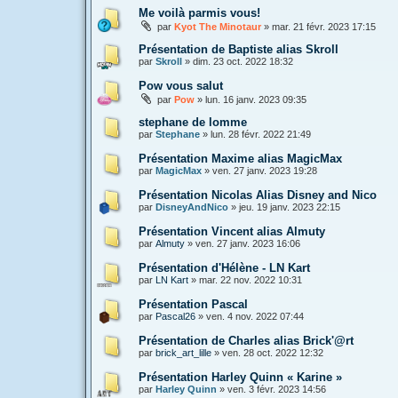
Me voilà parmis vous!
par
Kyot The Minotaur
»
mar. 21 févr. 2023 17:15
Présentation de Baptiste alias Skroll
par
Skroll
»
dim. 23 oct. 2022 18:32
Pow vous salut
par
Pow
»
lun. 16 janv. 2023 09:35
stephane de lomme
par
Stephane
»
lun. 28 févr. 2022 21:49
Présentation Maxime alias MagicMax
par
MagicMax
»
ven. 27 janv. 2023 19:28
Présentation Nicolas Alias Disney and Nico
par
DisneyAndNico
»
jeu. 19 janv. 2023 22:15
Présentation Vincent alias Almuty
par
Almuty
»
ven. 27 janv. 2023 16:06
Présentation d'Hélène - LN Kart
par
LN Kart
»
mar. 22 nov. 2022 10:31
Présentation Pascal
par
Pascal26
»
ven. 4 nov. 2022 07:44
Présentation de Charles alias Brick'@rt
par
brick_art_lille
»
ven. 28 oct. 2022 12:32
Présentation Harley Quinn « Karine »
par
Harley Quinn
»
ven. 3 févr. 2023 14:56