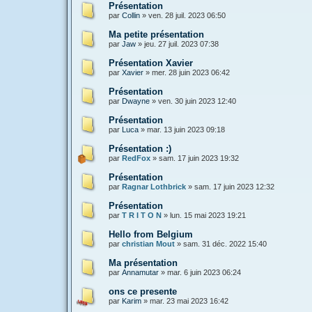
Présentation
par
Collin
»
ven. 28 juil. 2023 06:50
Ma petite présentation
par
Jaw
»
jeu. 27 juil. 2023 07:38
Présentation Xavier
par
Xavier
»
mer. 28 juin 2023 06:42
Présentation
par
Dwayne
»
ven. 30 juin 2023 12:40
Présentation
par
Luca
»
mar. 13 juin 2023 09:18
Présentation :)
par
RedFox
»
sam. 17 juin 2023 19:32
Présentation
par
Ragnar Lothbrick
»
sam. 17 juin 2023 12:32
Présentation
par
T R I T O N
»
lun. 15 mai 2023 19:21
Hello from Belgium
par
christian Mout
»
sam. 31 déc. 2022 15:40
Ma présentation
par
Annamutar
»
mar. 6 juin 2023 06:24
ons ce presente
par
Karim
»
mar. 23 mai 2023 16:42