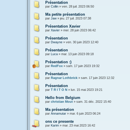
Présentation
par
Collin
»
ven. 28 juil. 2023 06:50
Ma petite présentation
par
Jaw
»
jeu. 27 juil. 2023 07:38
Présentation Xavier
par
Xavier
»
mer. 28 juin 2023 06:42
Présentation
par
Dwayne
»
ven. 30 juin 2023 12:40
Présentation
par
Luca
»
mar. 13 juin 2023 09:18
Présentation :)
par
RedFox
»
sam. 17 juin 2023 19:32
Présentation
par
Ragnar Lothbrick
»
sam. 17 juin 2023 12:32
Présentation
par
T R I T O N
»
lun. 15 mai 2023 19:21
Hello from Belgium
par
christian Mout
»
sam. 31 déc. 2022 15:40
Ma présentation
par
Annamutar
»
mar. 6 juin 2023 06:24
ons ce presente
par
Karim
»
mar. 23 mai 2023 16:42