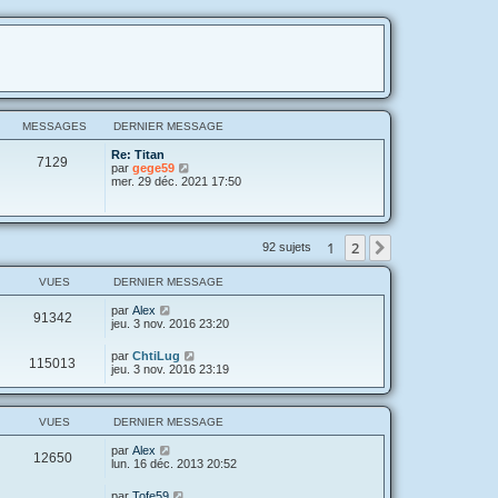
MESSAGES
DERNIER MESSAGE
Re: Titan
7129
V
par
gege59
o
mer. 29 déc. 2021 17:50
i
r
l
e
1
2
Suivante
92 sujets
d
e
r
VUES
DERNIER MESSAGE
n
i
par
Alex
e
91342
jeu. 3 nov. 2016 23:20
r
m
e
par
ChtiLug
115013
s
jeu. 3 nov. 2016 23:19
s
a
g
e
VUES
DERNIER MESSAGE
par
Alex
12650
lun. 16 déc. 2013 20:52
par
Tofe59