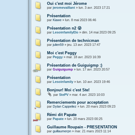
Oui c'est moi Jérome
par
jeromevaillant
»
lun. 3 avr. 2023 17:21
Présentation
par
Kiawe
»
lun. 8 mai 2023 06:46
Présentation n2 😜
par
LesoinfamilyElo
»
dim. 14 mai 2023 09:25
Présentation de technicman
par
julien59
»
jeu. 13 avr. 2023 17:47
Moi c'est Peggy
par
Peggy
»
mar. 18 avr. 2023 16:39
Présentation de Guiguigmp :)
par
Guiguigump
»
lun. 17 avr. 2023 20:57
Présentation
par
Lesoinfamily
»
lun. 10 avr. 2023 19:46
Bonjour! Moi c'est Ste!
par
StePV
»
mar. 4 avr. 2023 10:03
Remerciements pour acceptation
par
Dylan Cappeliez
»
lun. 20 mars 2023 09:23
Rémi dit Papate
par
Papate
»
lun. 20 mars 2023 00:25
Guillaume Roupain - PRESENTATION
par
guillaumerpn
»
mar. 21 mars 2023 11:14