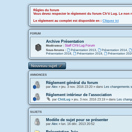
Règles du forum
Vous devez respecter le règlement du forum Ch'ti Lug. Le non r
Le règlement au complet est disponible en :
Cliquez ici
FORUM
Archive Présentation
Staff Ch'ti Lug Forum
Modérateur :
,
,
Sous-forums :
Présentation 2013
Présentation 2014
,
,
Présentation 2018
Présentation 2019
Présentation 202
Nouveau sujet
ANNONCES
Réglement général du forum
par
Alex
»
jeu. 3 nov. 2016 23:20
» dans
Les changements sur
Réglement intérieur de l'association
par
ChtiLug
»
jeu. 3 nov. 2016 23:19
» dans
Les change
SUJETS
Modèle de sujet pour se présenter
par
Alex
»
lun. 16 déc. 2013 20:52
Présentation Juju