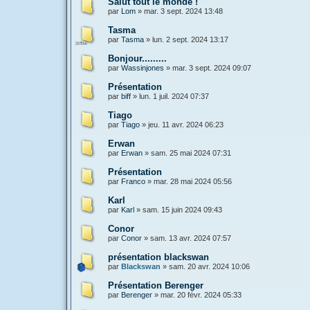
Salut tout le monde !
par
Lom
»
mar. 3 sept. 2024 13:48
Tasma
par
Tasma
»
lun. 2 sept. 2024 13:17
Bonjour.........
par
Wassinjones
»
mar. 3 sept. 2024 09:07
Présentation
par
biff
»
lun. 1 juil. 2024 07:37
Tiago
par
Tiago
»
jeu. 11 avr. 2024 06:23
Erwan
par
Erwan
»
sam. 25 mai 2024 07:31
Présentation
par
Franco
»
mar. 28 mai 2024 05:56
Karl
par
Karl
»
sam. 15 juin 2024 09:43
Conor
par
Conor
»
sam. 13 avr. 2024 07:57
présentation blackswan
par
Blackswan
»
sam. 20 avr. 2024 10:06
Présentation Berenger
par
Berenger
»
mar. 20 févr. 2024 05:33