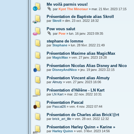
Me voilà parmis vous!
par
Kyot The Minotaur
»
mar. 21 févr. 2023 17:15
Présentation de Baptiste alias Skroll
par
Skroll
»
dim. 23 oct. 2022 18:32
Pow vous salut
par
Pow
»
lun. 16 janv. 2023 09:35
stephane de lomme
par
Stephane
»
lun. 28 févr. 2022 21:49
Présentation Maxime alias MagicMax
par
MagicMax
»
ven. 27 janv. 2023 19:28
Présentation Nicolas Alias Disney and Nico
par
DisneyAndNico
»
jeu. 19 janv. 2023 22:15
Présentation Vincent alias Almuty
par
Almuty
»
ven. 27 janv. 2023 16:06
Présentation d'Hélène - LN Kart
par
LN Kart
»
mar. 22 nov. 2022 10:31
Présentation Pascal
par
Pascal26
»
ven. 4 nov. 2022 07:44
Présentation de Charles alias Brick'@rt
par
brick_art_lille
»
ven. 28 oct. 2022 12:32
Présentation Harley Quinn « Karine »
par
Harley Quinn
»
ven. 3 févr. 2023 14:56