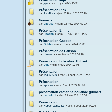
par
juju
»
dim. 15 juin 2025 15:30
Présentation Rick
par
RickBrick
»
jeu. 20 févr. 2025 07:20
Nouvelle
par
Lilousvf
»
sam. 16 nov. 2024 09:17
Présentation Emilie
par
Phoenix
»
sam. 16 nov. 2024 11:26
Présentation Gabber.
par
Gabber
»
mar. 19 nov. 2024 21:06
Présentation de Hanson
par
Hanson
»
ven. 8 nov. 2024 06:28
Présentation Loki alias Thibaut
par
Loki
»
dim. 6 oct. 2024 17:06
Présentation
par
flodu59600
»
mar. 24 sept. 2024 15:42
Présentation
par
specko
»
sam. 7 sept. 2024 08:16
presentation catherine hollande guilbert
par
catholgui
»
dim. 23 juin 2024 13:06
Présentation
par
Nebuchadnezzar
»
dim. 8 sept. 2024 09:06