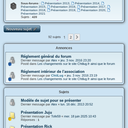
,
,
Sous-forums :
Présentation 2013
Présentation 2014
,
,
,
Présentation 2015
Présentation 2016
Présentation 2017
,
,
,
Présentation 2018
Présentation 2019
Présentation 2020
Présentation 2021
Sujets :
420
Nouveau sujet
1
2
Suivante
92 sujets
Annonces
Réglement général du forum
Dernier message par
Alex
«
jeu. 3 nov. 2016 23:20
Posté dans
Les changements sur le site Chtilug.fr ainsi que le forum
Réglement intérieur de l'association
Dernier message par
ChtiLug
«
jeu. 3 nov. 2016 23:19
Posté dans
Les changements sur le site Chtilug.fr ainsi que le forum
Sujets
Modèle de sujet pour se présenter
Dernier message par
Alex
«
lun. 16 déc. 2013 20:52
Présentation Juju
Dernier message par
Tofe59
«
mer. 18 juin 2025 10:43
Réponses :
1
Présentation Rick