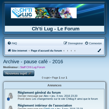
Ch'ti Lug - Le Forum
FAQ
S’enregistrer
Connexion
Site internet
Page d'accueil du forum
Archive - pause café - 2016
Modérateur :
Staff Ch'ti Lug Forum
Nouveau sujet
0 sujet • Page
1
sur
1
Annonces
Réglement général du forum
Dernier message par
Alex
«
jeu. 3 nov. 2016 23:20
Posté dans
Les changements sur le site Chtilug.fr ainsi que le forum
Réglement intérieur de l'association
Dernier message par
ChtiLug
«
jeu. 3 nov. 2016 23:19