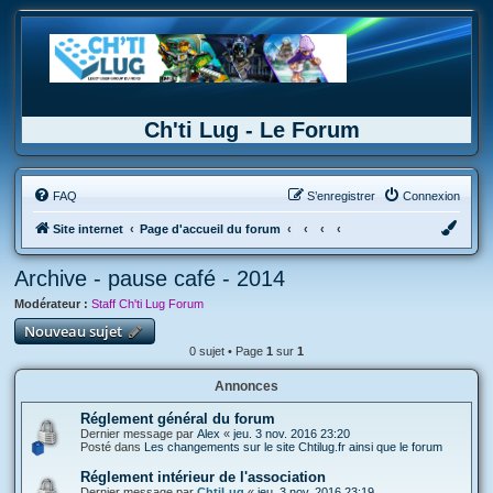
Ch'ti Lug - Le Forum
FAQ
S’enregistrer
Connexion
Site internet
Page d'accueil du forum
Archive - pause café - 2014
Modérateur :
Staff Ch'ti Lug Forum
Nouveau sujet
0 sujet • Page
1
sur
1
Annonces
Réglement général du forum
Dernier message par
Alex
«
jeu. 3 nov. 2016 23:20
Posté dans
Les changements sur le site Chtilug.fr ainsi que le forum
Réglement intérieur de l'association
Dernier message par
ChtiLug
«
jeu. 3 nov. 2016 23:19