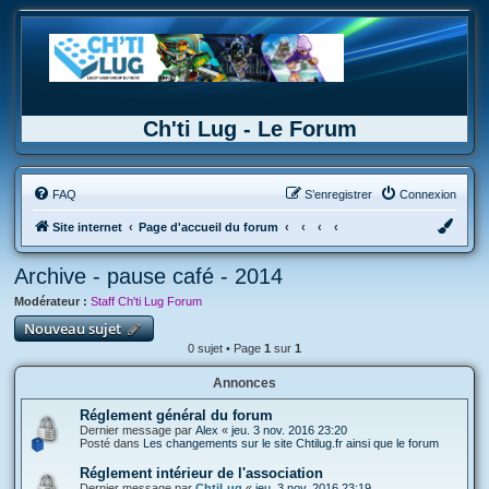
Ch'ti Lug - Le Forum
FAQ
S’enregistrer
Connexion
Site internet
Page d'accueil du forum
Archive - pause café - 2014
Modérateur :
Staff Ch'ti Lug Forum
Nouveau sujet
0 sujet • Page
1
sur
1
Annonces
Réglement général du forum
Dernier message par
Alex
«
jeu. 3 nov. 2016 23:20
Posté dans
Les changements sur le site Chtilug.fr ainsi que le forum
Réglement intérieur de l'association
Dernier message par
ChtiLug
«
jeu. 3 nov. 2016 23:19