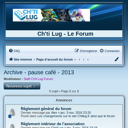
Ch'ti Lug - Le Forum
FAQ
S’enregistrer
Connexion
Site internet
Page d'accueil du forum
Archive - pause café - 2013
Modérateur :
Staff Ch'ti Lug Forum
Nouveau sujet
0 sujet • Page
1
sur
1
Annonces
Réglement général du forum
Dernier message par
Alex
«
jeu. 3 nov. 2016 23:20
Posté dans
Les changements sur le site Chtilug.fr ainsi que le forum
Réglement intérieur de l'association
Dernier message par
ChtiLug
«
jeu. 3 nov. 2016 23:19