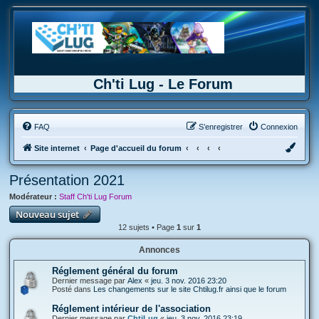
Ch'ti Lug - Le Forum
FAQ
S’enregistrer
Connexion
Site internet
Page d'accueil du forum
Présentation 2021
Modérateur :
Staff Ch'ti Lug Forum
Nouveau sujet
12 sujets • Page
1
sur
1
Annonces
Réglement général du forum
Dernier message par
Alex
«
jeu. 3 nov. 2016 23:20
Posté dans
Les changements sur le site Chtilug.fr ainsi que le forum
Réglement intérieur de l'association
Dernier message par
ChtiLug
«
jeu. 3 nov. 2016 23:19