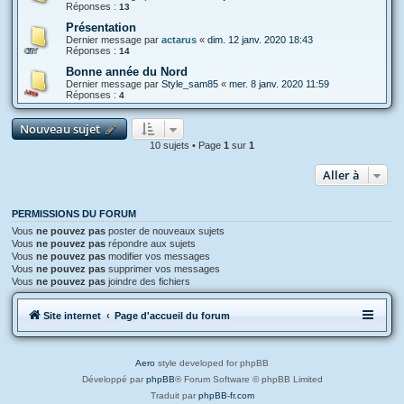
Réponses :
13
Présentation
Dernier message par
actarus
«
dim. 12 janv. 2020 18:43
Réponses :
14
Bonne année du Nord
Dernier message par
Style_sam85
«
mer. 8 janv. 2020 11:59
Réponses :
4
Nouveau sujet
10 sujets • Page
1
sur
1
Aller à
PERMISSIONS DU FORUM
Vous
ne pouvez pas
poster de nouveaux sujets
Vous
ne pouvez pas
répondre aux sujets
Vous
ne pouvez pas
modifier vos messages
Vous
ne pouvez pas
supprimer vos messages
Vous
ne pouvez pas
joindre des fichiers
Site internet
Page d'accueil du forum
Aero
style developed for phpBB
Développé par
phpBB
® Forum Software © phpBB Limited
Traduit par
phpBB-fr.com