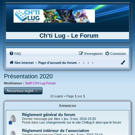
Ch'ti Lug - Le Forum
FAQ
S’enregistrer
Connexion
Site internet
Page d'accueil du forum
Présentation 2020
Modérateur :
Staff Ch'ti Lug Forum
Nouveau sujet
10 sujets • Page
1
sur
1
Annonces
Réglement général du forum
Dernier message par
Alex
«
jeu. 3 nov. 2016 23:20
Posté dans
Les changements sur le site Chtilug.fr ainsi que le forum
Réglement intérieur de l'association
Dernier message par
ChtiLug
«
jeu. 3 nov. 2016 23:19