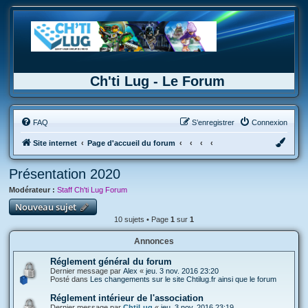
Ch'ti Lug - Le Forum
FAQ
S’enregistrer
Connexion
Site internet
Page d'accueil du forum
Présentation 2020
Modérateur :
Staff Ch'ti Lug Forum
Nouveau sujet
10 sujets • Page
1
sur
1
Annonces
Réglement général du forum
Dernier message par
Alex
«
jeu. 3 nov. 2016 23:20
Posté dans
Les changements sur le site Chtilug.fr ainsi que le forum
Réglement intérieur de l'association
Dernier message par
ChtiLug
«
jeu. 3 nov. 2016 23:19