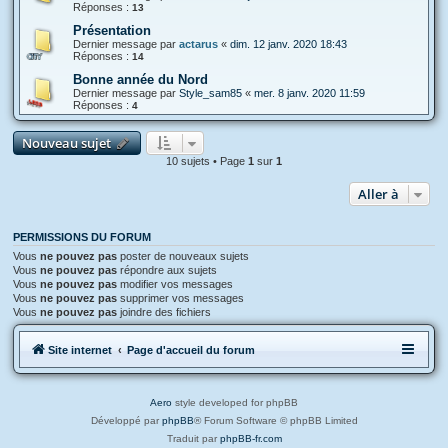
Réponses :
13
Présentation
Dernier message par
actarus
«
dim. 12 janv. 2020 18:43
Réponses :
14
Bonne année du Nord
Dernier message par
Style_sam85
«
mer. 8 janv. 2020 11:59
Réponses :
4
Nouveau sujet
10 sujets • Page
1
sur
1
Aller à
PERMISSIONS DU FORUM
Vous
ne pouvez pas
poster de nouveaux sujets
Vous
ne pouvez pas
répondre aux sujets
Vous
ne pouvez pas
modifier vos messages
Vous
ne pouvez pas
supprimer vos messages
Vous
ne pouvez pas
joindre des fichiers
Site internet
Page d'accueil du forum
Aero
style developed for phpBB
Développé par
phpBB
® Forum Software © phpBB Limited
Traduit par
phpBB-fr.com