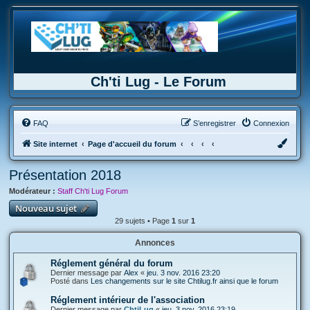
Ch'ti Lug - Le Forum
FAQ
S’enregistrer
Connexion
Site internet
Page d'accueil du forum
Présentation 2018
Modérateur :
Staff Ch'ti Lug Forum
Nouveau sujet
29 sujets • Page
1
sur
1
Annonces
Réglement général du forum
Dernier message par
Alex
«
jeu. 3 nov. 2016 23:20
Posté dans
Les changements sur le site Chtilug.fr ainsi que le forum
Réglement intérieur de l'association
Dernier message par
ChtiLug
«
jeu. 3 nov. 2016 23:19