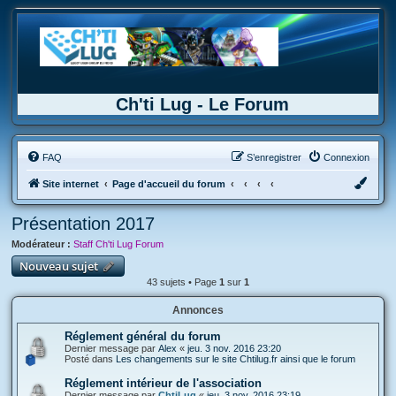
Ch'ti Lug - Le Forum
FAQ
S’enregistrer
Connexion
Site internet
Page d'accueil du forum
Présentation 2017
Modérateur :
Staff Ch'ti Lug Forum
Nouveau sujet
43 sujets • Page
1
sur
1
Annonces
Réglement général du forum
Dernier message par
Alex
«
jeu. 3 nov. 2016 23:20
Posté dans
Les changements sur le site Chtilug.fr ainsi que le forum
Réglement intérieur de l'association
Dernier message par
ChtiLug
«
jeu. 3 nov. 2016 23:19