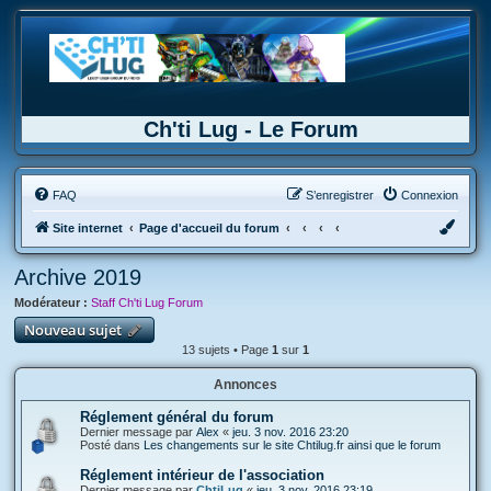
Ch'ti Lug - Le Forum
FAQ
S’enregistrer
Connexion
Site internet
Page d'accueil du forum
Archive 2019
Modérateur :
Staff Ch'ti Lug Forum
Nouveau sujet
13 sujets • Page
1
sur
1
Annonces
Réglement général du forum
Dernier message par
Alex
«
jeu. 3 nov. 2016 23:20
Posté dans
Les changements sur le site Chtilug.fr ainsi que le forum
Réglement intérieur de l'association
Dernier message par
ChtiLug
«
jeu. 3 nov. 2016 23:19