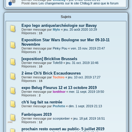
Posté dans
Les changements sur le site Chtilug.fr ainsi que le forum
Sujets
Expo lego antique/archéologie sur Bavay
Dernier message par
Mylo
«
jeu. 20 août 2020 10:29
Réponses :
15
Exposition Star Wars Boulogne sur Mer 09-10-11
Novembre
Dernier message par
Pinky Pou
«
ven. 15 nov. 2019 23:47
Réponses :
3
[exposition] Bricklive Brussels
Dernier message par
Tofe59
«
jeu. 31 oct. 2019 10:46
Réponses :
10
2 ème Ch'ti Brick Escaudœuvres
Dernier message par
Tochiro
«
jeu. 10 oct. 2019 17:27
Réponses :
15
expo Belug Fleurus 12 et 13 octobre 2019
Dernier message par
lordthor
«
mer. 11 sept. 2019 19:50
Réponses :
2
ch'ti lug fait sa rentrée
Dernier message par
Profette
«
dim. 1 sept. 2019 21:13
Fanbriques 2019
Dernier message par
scorpionber
«
jeu. 18 juil. 2019 16:51
Réponses :
12
prochain resto ouvert au public- 5 juillet 2019