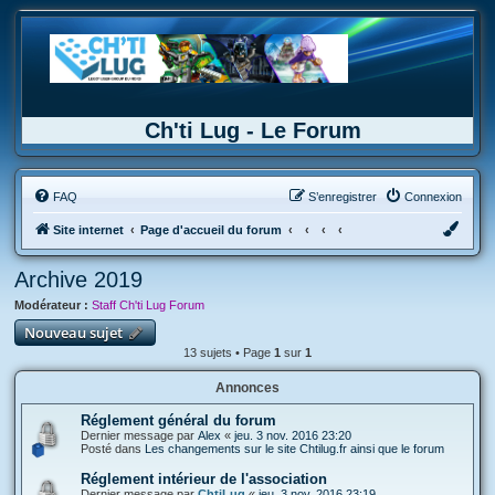
Ch'ti Lug - Le Forum
FAQ
S’enregistrer
Connexion
Site internet
Page d'accueil du forum
Archive 2019
Modérateur :
Staff Ch'ti Lug Forum
Nouveau sujet
13 sujets • Page
1
sur
1
Annonces
Réglement général du forum
Dernier message par
Alex
«
jeu. 3 nov. 2016 23:20
Posté dans
Les changements sur le site Chtilug.fr ainsi que le forum
Réglement intérieur de l'association
Dernier message par
ChtiLug
«
jeu. 3 nov. 2016 23:19