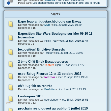
Posté dans
Les changements sur le site Chtilug.fr ainsi que le forum
Sujets
Expo lego antique/archéologie sur Bavay
Dernier message par
Mylo
«
jeu. 20 août 2020 10:29
Réponses :
15
Exposition Star Wars Boulogne sur Mer 09-10-11
Novembre
Dernier message par
Pinky Pou
«
ven. 15 nov. 2019 23:47
Réponses :
3
[exposition] Bricklive Brussels
Dernier message par
Tofe59
«
jeu. 31 oct. 2019 10:46
Réponses :
10
2 ème Ch'ti Brick Escaudœuvres
Dernier message par
Tochiro
«
jeu. 10 oct. 2019 17:27
Réponses :
15
expo Belug Fleurus 12 et 13 octobre 2019
Dernier message par
lordthor
«
mer. 11 sept. 2019 19:50
Réponses :
2
ch'ti lug fait sa rentrée
Dernier message par
Profette
«
dim. 1 sept. 2019 21:13
Fanbriques 2019
Dernier message par
scorpionber
«
jeu. 18 juil. 2019 16:51
Réponses :
12
prochain resto ouvert au public- 5 juillet 2019