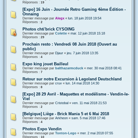
Réponses :
19
[Expo] 16 Juin - Journée Retro Gaming 4ème Édition -
Onnaing
Dernier message par
Alegx
«
lun. 18 juin 2018 19:54
Réponses :
2
Photos chti'brick CYSOING
Dernier message par
Colette
«
mar. 12 juin 2018 15:18
Réponses :
29
Prochain resto : Vendredi 08 Juin 2018 (Ouvert au
public)
Dernier message par
Djaur
«
jeu. 7 juin 2018 13:35
Réponses :
4
Expo king jouet Bailleul
Dernier message par
balthazarmcduck
«
mer. 30 mai 2018 08:41
Réponses :
7
Retour sur notre Excursion à Legoland Deutschland
Dernier message par
cruv
«
lun. 14 mai 2018 14:30
Réponses :
8
[Expo] 28 29 Avril - Maquettes et modélisme - Vendin-le-
Viel
Dernier message par
Cristobal
«
ven. 11 mai 2018 21:53
Réponses :
2
[Belgique] Liège - Brick Mania 5 et 6 Mai 2018
Dernier message par
Arkheon
«
sam. 5 mai 2018 17:46
Réponses :
4
Photos Expo Vendin
Dernier message par
Tonton-Lego
«
mer. 2 mai 2018 07:55
Réponses :
10