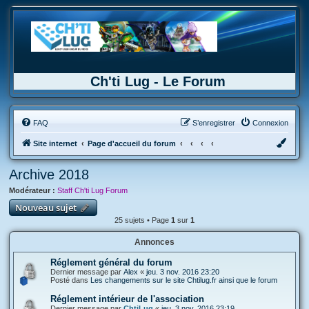
Ch'ti Lug - Le Forum
FAQ
S’enregistrer
Connexion
Site internet
Page d'accueil du forum
Archive 2018
Modérateur :
Staff Ch'ti Lug Forum
Nouveau sujet
25 sujets • Page
1
sur
1
Annonces
Réglement général du forum
Dernier message par
Alex
«
jeu. 3 nov. 2016 23:20
Posté dans
Les changements sur le site Chtilug.fr ainsi que le forum
Réglement intérieur de l'association
Dernier message par
ChtiLug
«
jeu. 3 nov. 2016 23:19