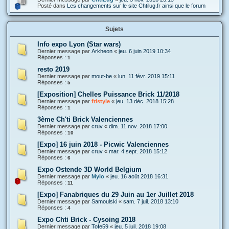
Posté dans
Les changements sur le site Chtilug.fr ainsi que le forum
Sujets
Info expo Lyon (Star wars)
Dernier message par
Arkheon
«
jeu. 6 juin 2019 10:34
Réponses :
1
resto 2019
Dernier message par
mout-be
«
lun. 11 févr. 2019 15:11
Réponses :
5
[Exposition] Chelles Puissance Brick 11/2018
Dernier message par
fristyle
«
jeu. 13 déc. 2018 15:28
Réponses :
1
3ème Ch'ti Brick Valenciennes
Dernier message par
cruv
«
dim. 11 nov. 2018 17:00
Réponses :
10
[Expo] 16 juin 2018 - Picwic Valenciennes
Dernier message par
cruv
«
mar. 4 sept. 2018 15:12
Réponses :
6
Expo Ostende 3D World Belgium
Dernier message par
Mylo
«
jeu. 16 août 2018 16:31
Réponses :
11
[Expo] Fanabriques du 29 Juin au 1er Juillet 2018
Dernier message par
Samoulski
«
sam. 7 juil. 2018 13:10
Réponses :
4
Expo Chti Brick - Cysoing 2018
Dernier message par
Tofe59
«
jeu. 5 juil. 2018 19:08