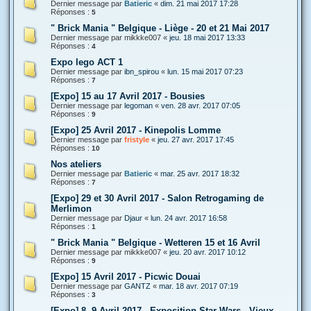
Dernier message par
Batieric
«
dim. 21 mai 2017 17:28
Réponses :
5
" Brick Mania " Belgique - Liège - 20 et 21 Mai 2017
Dernier message par
mikkke007
«
jeu. 18 mai 2017 13:33
Réponses :
4
Expo lego ACT 1
Dernier message par
ibn_spirou
«
lun. 15 mai 2017 07:23
Réponses :
7
[Expo] 15 au 17 Avril 2017 - Bousies
Dernier message par
legoman
«
ven. 28 avr. 2017 07:05
Réponses :
9
[Expo] 25 Avril 2017 - Kinepolis Lomme
Dernier message par
fristyle
«
jeu. 27 avr. 2017 17:45
Réponses :
10
Nos ateliers
Dernier message par
Batieric
«
mar. 25 avr. 2017 18:32
Réponses :
7
[Expo] 29 et 30 Avril 2017 - Salon Retrogaming de
Merlimon
Dernier message par
Djaur
«
lun. 24 avr. 2017 16:58
Réponses :
1
" Brick Mania " Belgique - Wetteren 15 et 16 Avril
Dernier message par
mikkke007
«
jeu. 20 avr. 2017 10:12
Réponses :
9
[Expo] 15 Avril 2017 - Picwic Douai
Dernier message par
GANTZ
«
mar. 18 avr. 2017 07:19
Réponses :
3
[Expo] 8, 9 Avril 2017 - Exposition Star Wars - Vieux