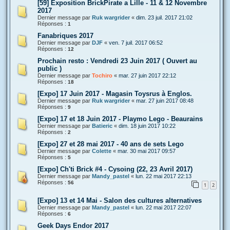
[59] Exposition BrickPirate a Lille - 11 & 12 Novembre
2017
Dernier message par
Ruk wargrider
«
dim. 23 juil. 2017 21:02
Réponses :
1
Fanabriques 2017
Dernier message par
DJF
«
ven. 7 juil. 2017 06:52
Réponses :
12
Prochain resto : Vendredi 23 Juin 2017 ( Ouvert au
public )
Dernier message par
Tochiro
«
mar. 27 juin 2017 22:12
Réponses :
18
[Expo] 17 Juin 2017 - Magasin Toysrus à Englos.
Dernier message par
Ruk wargrider
«
mar. 27 juin 2017 08:48
Réponses :
9
[Expo] 17 et 18 Juin 2017 - Playmo Lego - Beaurains
Dernier message par
Batieric
«
dim. 18 juin 2017 10:22
Réponses :
2
[Expo] 27 et 28 mai 2017 - 40 ans de sets Lego
Dernier message par
Colette
«
mar. 30 mai 2017 09:57
Réponses :
5
[Expo] Ch'ti Brick #4 - Cysoing (22, 23 Avril 2017)
Dernier message par
Mandy_pastel
«
lun. 22 mai 2017 22:13
Réponses :
56
1
2
[Expo] 13 et 14 Mai - Salon des cultures alternatives
Dernier message par
Mandy_pastel
«
lun. 22 mai 2017 22:07
Réponses :
6
Geek Days Endor 2017