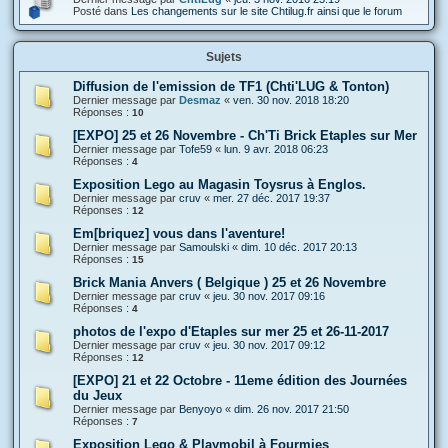
Posté dans
Les changements sur le site Chtilug.fr ainsi que le forum
Sujets
Diffusion de l'emission de TF1 (Chti'LUG & Tonton)
Dernier message par
Desmaz
«
ven. 30 nov. 2018 18:20
Réponses :
10
[EXPO] 25 et 26 Novembre - Ch'Ti Brick Etaples sur Mer
Dernier message par
Tofe59
«
lun. 9 avr. 2018 06:23
Réponses :
4
Exposition Lego au Magasin Toysrus à Englos.
Dernier message par
cruv
«
mer. 27 déc. 2017 19:37
Réponses :
12
Em[briquez] vous dans l'aventure!
Dernier message par
Samoulski
«
dim. 10 déc. 2017 20:13
Réponses :
15
Brick Mania Anvers ( Belgique ) 25 et 26 Novembre
Dernier message par
cruv
«
jeu. 30 nov. 2017 09:16
Réponses :
4
photos de l'expo d'Etaples sur mer 25 et 26-11-2017
Dernier message par
cruv
«
jeu. 30 nov. 2017 09:12
Réponses :
12
[EXPO] 21 et 22 Octobre - 11eme édition des Journées
du Jeux
Dernier message par
Benyoyo
«
dim. 26 nov. 2017 21:50
Réponses :
7
Exposition Lego & Playmobil à Fourmies