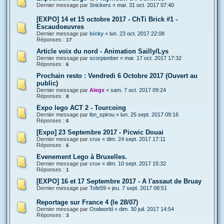
Dernier message par
Snickers
«
mar. 31 oct. 2017 07:40
[EXPO] 14 et 15 octobre 2017 - ChTi Brick #1 -
Escaudoeuvres
Dernier message par
bicky
«
lun. 23 oct. 2017 22:08
Réponses :
17
Article voix du nord - Animation Sailly/Lys
Dernier message par
scorpionber
«
mar. 17 oct. 2017 17:32
Réponses :
6
Prochain resto : Vendredi 6 Octobre 2017 (Ouvert au
public)
Dernier message par
Alegx
«
sam. 7 oct. 2017 09:24
Réponses :
8
Expo lego ACT 2 - Tourcoing
Dernier message par
ibn_spirou
«
lun. 25 sept. 2017 09:16
Réponses :
6
[Expo] 23 Septembre 2017 - Picwic Douai
Dernier message par
cruv
«
dim. 24 sept. 2017 17:11
Réponses :
6
Evenement Lego à Bruxelles.
Dernier message par
cruv
«
dim. 10 sept. 2017 15:32
Réponses :
1
[EXPO] 16 et 17 Septembre 2017 - A l'assaut de Bruay
Dernier message par
Tofe59
«
jeu. 7 sept. 2017 08:51
Reportage sur France 4 (le 28/07)
Dernier message par
Oodworld
«
dim. 30 juil. 2017 14:54
Réponses :
3