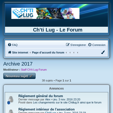
Ch'ti Lug - Le Forum
FAQ
S’enregistrer
Connexion
Site internet
Page d'accueil du forum
Archive 2017
Modérateur :
Staff Ch'ti Lug Forum
Nouveau sujet
38 sujets • Page
1
sur
1
Annonces
Réglement général du forum
Dernier message par
Alex
«
jeu. 3 nov. 2016 23:20
Posté dans
Les changements sur le site Chtilug.fr ainsi que le forum
Réglement intérieur de l'association
Dernier message par
ChtiLug
«
jeu. 3 nov. 2016 23:19