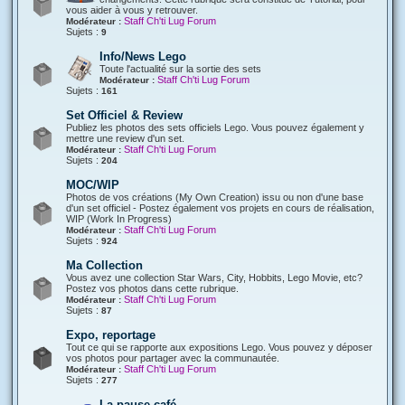
vous aider à vous y retrouver.
Staff Ch'ti Lug Forum
Modérateur :
Sujets :
9
Info/News Lego
Toute l'actualité sur la sortie des sets
Staff Ch'ti Lug Forum
Modérateur :
Sujets :
161
Set Officiel & Review
Publiez les photos des sets officiels Lego. Vous pouvez également y
mettre une review d'un set.
Staff Ch'ti Lug Forum
Modérateur :
Sujets :
204
MOC/WIP
Photos de vos créations (My Own Creation) issu ou non d'une base
d'un set officiel - Postez également vos projets en cours de réalisation,
WIP (Work In Progress)
Staff Ch'ti Lug Forum
Modérateur :
Sujets :
924
Ma Collection
Vous avez une collection Star Wars, City, Hobbits, Lego Movie, etc?
Postez vos photos dans cette rubrique.
Staff Ch'ti Lug Forum
Modérateur :
Sujets :
87
Expo, reportage
Tout ce qui se rapporte aux expositions Lego. Vous pouvez y déposer
vos photos pour partager avec la communautée.
Staff Ch'ti Lug Forum
Modérateur :
Sujets :
277
La pause café