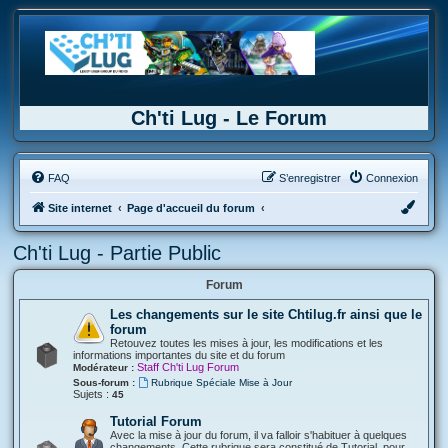
Ch'ti Lug - Le Forum
FAQ
S’enregistrer
Connexion
Site internet
Page d'accueil du forum
Ch'ti Lug - Partie Public
Forum
Les changements sur le site Chtilug.fr ainsi que le
forum
Retouvez toutes les mises à jour, les modifications et les
informations importantes du site et du forum
Staff Ch'ti Lug Forum
Modérateur :
Sous-forum :
Rubrique Spéciale Mise à Jour
Sujets :
45
Tutorial Forum
Avec la mise à jour du forum, il va falloir s'habituer à quelques
changements. Cette rubrique sera constitué de Tutorial, pour