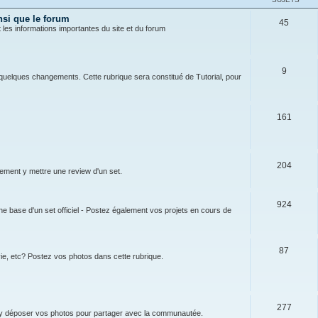
nsi que le forum
45
t les informations importantes du site et du forum
9
 à quelques changements. Cette rubrique sera constitué de Tutorial, pour
161
204
lement y mettre une review d'un set.
924
 base d'un set officiel - Postez également vos projets en cours de
87
ie, etc? Postez vos photos dans cette rubrique.
277
 y déposer vos photos pour partager avec la communautée.