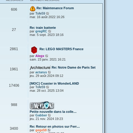
Re: Maintenance Forum
606
V
par
Tofe59
o
mar. 16 août 2022 16:26
i
r
l
Re: train batterie
27
e
V
par
gregRC
d
o
mar. 5 sept. 2023 18:16
e
i
r
r
n
l
2861
i
e
Re: LEGO MASTERS France
e
d
V
par
Alegx
r
e
o
sam. 23 janv. 2021 16:21
m
r
i
e
n
r
s
i
Re: Notre Dame de Paris Set
1961
l
s
e
V
par
actarus
e
a
r
o
jeu. 29 août 2024 09:12
d
g
m
i
e
e
e
r
[MOC] Coaster in WonderLAND
r
s
17406
l
V
par
Tofe59
n
s
e
o
mar. 28 oct. 2025 13:04
i
a
d
i
e
g
e
r
r
e
r
l
m
n
988
e
e
i
d
s
e
Petite nouvelle dans la colle…
e
s
r
V
par
Gabber
r
a
m
o
jeu. 21 nov. 2024 19:23
n
g
e
i
i
e
s
r
e
Re: Retour en photos sur Ferr…
3400
s
l
r
V
par
gege59
a
e
m