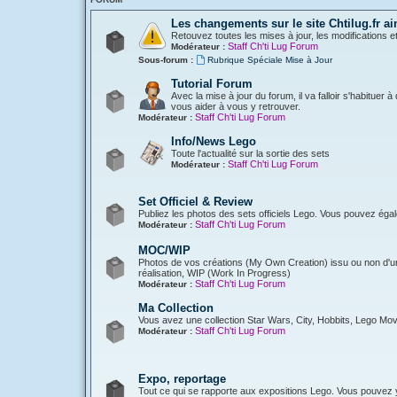
Les changements sur le site Chtilug.fr ai
Retouvez toutes les mises à jour, les modifications e
Staff Ch'ti Lug Forum
Modérateur :
Sous-forum :
Rubrique Spéciale Mise à Jour
Tutorial Forum
Avec la mise à jour du forum, il va falloir s'habituer
vous aider à vous y retrouver.
Staff Ch'ti Lug Forum
Modérateur :
Info/News Lego
Toute l'actualité sur la sortie des sets
Staff Ch'ti Lug Forum
Modérateur :
Set Officiel & Review
Publiez les photos des sets officiels Lego. Vous pouvez éga
Staff Ch'ti Lug Forum
Modérateur :
MOC/WIP
Photos de vos créations (My Own Creation) issu ou non d'une
réalisation, WIP (Work In Progress)
Staff Ch'ti Lug Forum
Modérateur :
Ma Collection
Vous avez une collection Star Wars, City, Hobbits, Lego Mov
Staff Ch'ti Lug Forum
Modérateur :
Expo, reportage
Tout ce qui se rapporte aux expositions Lego. Vous pouvez