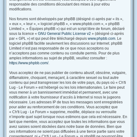
responsable des conditions découlant des mises à jour et/ou
modifications.
Nos forums sont développés par phpBB (désigné ci-après par « ils »,
« eux », « leur », « logiciel phpBB », « www.phpbb.com », « phpBB
Limited », « Équipes phpBB ») qui est un script libre de forum, déclaré
sous la licence «
GNU General Public License v2
» (désigné ci-après
par « GPL ») et qui peut être téléchargé depuis
www.phpbb.com
. Le
logiciel phpBB facilite seulement les discussions sur Internet. phpBB
Limited n’est pas responsable de ce que nous acceptons ou
n’acceptons pas comme contenu ou conduite permis. Pour de plus
amples informations au sujet de phpBB, veuillez consulter :
https://www.phpbb.com/
.
Vous acceptez de ne pas publier de contenu abusif, obscène, vulgaire,
diffamatoire, choquant, menaçant, à caractère sexuel ou tout autre
contenu qui peut transgresser les lois de votre pays, du pays où « Ch'ti
Lug - Le Forum » est hébergé ou les lois internationales. Le faire peut
vous mener à un bannissement immédiat et permanent, avec une
notification à votre fournisseur d’accès à Internet si nous le jugeons
nécessaire. Les adresses IP de tous les messages sont enregistrées
pour aider au renforcement de ces conditions. Vous acceptez que
« Ch'ti Lug - Le Forum » supprime, modifie, déplace ou verrouille
n’importe quel sujet lorsque nous estimons que cela est nécessaire. En
tant que membre, vous acceptez que toutes les informations que vous
avez saisies soient stockées dans notre base de données. Bien que
ces informations ne soient pas diffusées à une tierce partie sans votre
consentement, ni « Ch'ti Lug - Le Forum », ni phpBB ne pourront être