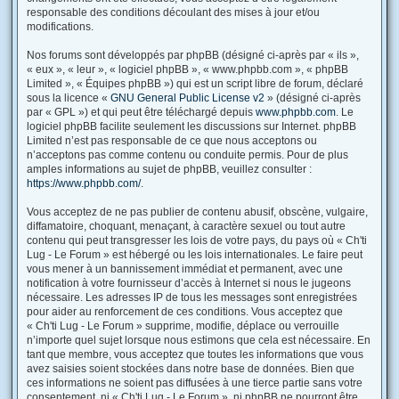
responsable des conditions découlant des mises à jour et/ou
modifications.
Nos forums sont développés par phpBB (désigné ci-après par « ils »,
« eux », « leur », « logiciel phpBB », « www.phpbb.com », « phpBB
Limited », « Équipes phpBB ») qui est un script libre de forum, déclaré
sous la licence «
GNU General Public License v2
» (désigné ci-après
par « GPL ») et qui peut être téléchargé depuis
www.phpbb.com
. Le
logiciel phpBB facilite seulement les discussions sur Internet. phpBB
Limited n’est pas responsable de ce que nous acceptons ou
n’acceptons pas comme contenu ou conduite permis. Pour de plus
amples informations au sujet de phpBB, veuillez consulter :
https://www.phpbb.com/
.
Vous acceptez de ne pas publier de contenu abusif, obscène, vulgaire,
diffamatoire, choquant, menaçant, à caractère sexuel ou tout autre
contenu qui peut transgresser les lois de votre pays, du pays où « Ch'ti
Lug - Le Forum » est hébergé ou les lois internationales. Le faire peut
vous mener à un bannissement immédiat et permanent, avec une
notification à votre fournisseur d’accès à Internet si nous le jugeons
nécessaire. Les adresses IP de tous les messages sont enregistrées
pour aider au renforcement de ces conditions. Vous acceptez que
« Ch'ti Lug - Le Forum » supprime, modifie, déplace ou verrouille
n’importe quel sujet lorsque nous estimons que cela est nécessaire. En
tant que membre, vous acceptez que toutes les informations que vous
avez saisies soient stockées dans notre base de données. Bien que
ces informations ne soient pas diffusées à une tierce partie sans votre
consentement, ni « Ch'ti Lug - Le Forum », ni phpBB ne pourront être